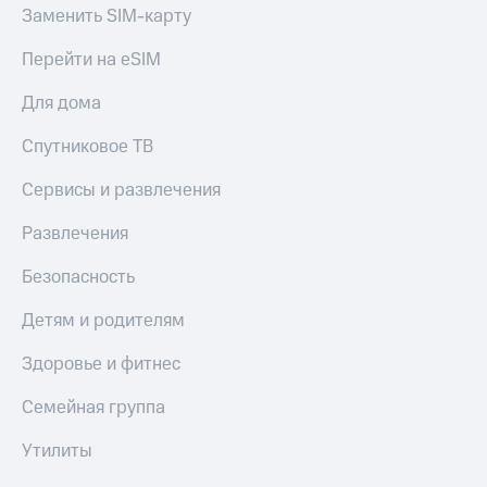
Акции
Заменить SIM-карту
Покупка
полисов
Приложения
Перейти на eSIM
онлайн
КИОН
Скидка 30%
Для дома
на связь
КИОН
Музыка
С картой
Спутниковое ТВ
МТС
КИОН
Деньги
Сервисы и развлечения
Строки
МТС
Накопления
Развлечения
Live
Откладывайте
Безопасность
Гудок
деньги
и получайте
Детям и родителям
Мой
доход 15%
МТС
Акции
Здоровье и фитнес
Условия
Все
пополнения
приложения
Семейная группа
Финансы
Скидка
Инвестиции
Утилиты
30%
на связь