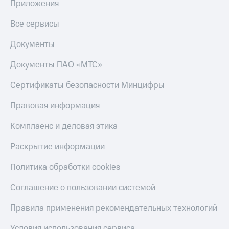
Получайте
Приложения
доход
Тарифы
онлайн
Все сервисы
RED,
Страхование
РИИЛ
Документы
и МТС Супер
Покупка
дешевле
полисов
Документы ПАО «МТС»
при оплате
онлайн
с карты
Скидка 30%
Сертификаты безопасности Минцифры
МТС Деньги
на связь
Обзоры
Правовая информация
С картой
товаров
МТС
Комплаенс и деловая этика
Деньги
Скидки
МТС
до 40%
Раскрытие информации
Накопления
на смартфоны
Откладывайте
Политика обработки cookies
деньги
при
и получайте
покупке
Соглашение о пользовании системой
доход 15%
со связью
Платежи
МТС
Правила применения рекомендательных технологий
и
переводы
Условия использования сервиса