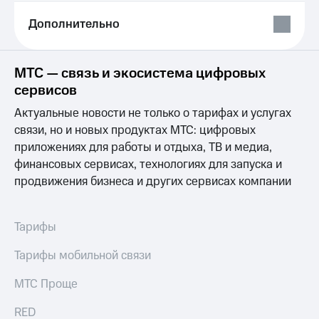
Выбрать
ТВ и телефон
красивый
для дома
Дополнительно
номер
Личный
Заменить
кабинет
SIM-
МТС — связь и экосистема цифровых
спутникового
карту
ТВ
сервисов
Скачать
Перейти
приложение
Актуальные новости не только о тарифах и услугах
на
Мой
связи, но и новых продуктах МТС: цифровых
eSIM
МТС
приложениях для работы и отдыха, ТВ и медиа,
МТС
финансовых сервисах, технологиях для запуска и
Для дома
Premium
Спутниковое ТВ
продвижения бизнеса и других сервисах компании
Выберите
Подписка
и подключите
на гигабайты
ТВ
интернета,
Тарифы
с выгодным
фильмы,
тарифом
музыка
Тарифы мобильной связи
и многое
Интернет,
другое
МТС Проще
ТВ и телефон
Семейная
для дома
группа
RED