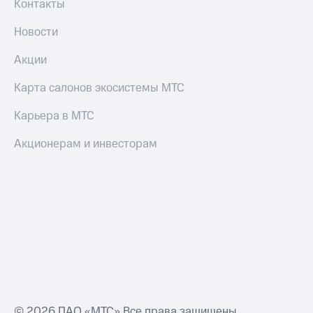
Контакты
Оплата
Новости
по QR-
коду
Акции
за границей
Карта салонов экосистемы МТС
тернет-магазин
Смартфоны
Карьера в МТС
Наушники
Акционерам и инвесторам
и
колонки
Умные
часы
и
трекеры
Умный
дом
Планшеты
© 2026 ПАО «МТС» Все права защищены