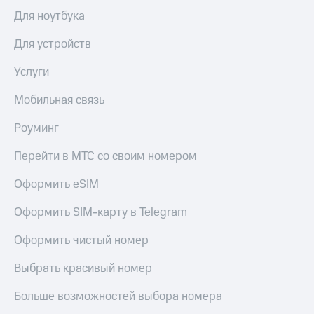
общие
подписки
Для ноутбука
КИОН
и услуги,
Музыка
доступ
Для устройств
к геолокации
КИОН
Кино,
Услуги
Строки
музыка,
книги
Мобильная связь
Live
и не
только
Роуминг
Гудок
Безопасность
Мой
Перейти в МТС со своим номером
МТС
Финансы
Оформить eSIM
Все
Детям
приложения
Оформить SIM-карту в Telegram
и родителям
Инвестиции
Оформить чистый номер
Здоровье
и фитнес
Получайте
Выбрать красивый номер
доход
Приложения
онлайн
от МТС
Больше возможностей выбора номера
Страхование