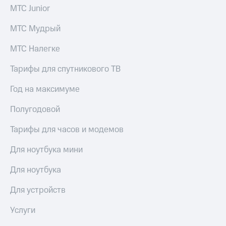
Спутниковое
Скидка
МТС Junior
ТВ
на тарифы,
общие
МТС Мудрый
Услуги
подписки
и услуги,
МТС Налегке
Поддержка
доступ
к геолокации
Тарифы для спутникового ТВ
Сертификаты
висы и подписки
МТС
безопасности
Год на максимуме
Premium
Всё
Полугодовой
Подписка
под
на гигабайты
рукой
Тарифы для часов и модемов
интернета,
в Мой МТС
фильмы,
Для ноутбука мини
музыка
Посмотрите,
и многое
что
Для ноутбука
другое
полезного
Семейная
есть
группа
Для устройств
в нашем
приложении
Скидка
Услуги
на тарифы,
КИОН