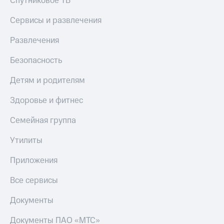
Спутниковое ТВ
Акции
Покупка
полисов
Сервисы и развлечения
Приложения
онлайн
КИОН
Скидка 30%
Развлечения
на связь
КИОН
Безопасность
Музыка
С картой
МТС
Детям и родителям
КИОН
Деньги
Строки
МТС
Здоровье и фитнес
Накопления
Live
Семейная группа
Откладывайте
Гудок
деньги
Утилиты
и получайте
Мой
доход 15%
МТС
Приложения
Акции
Условия
Все
Все сервисы
пополнения
приложения
Финансы
Скидка
Документы
Инвестиции
30%
Документы ПАО «МТС»
на связь