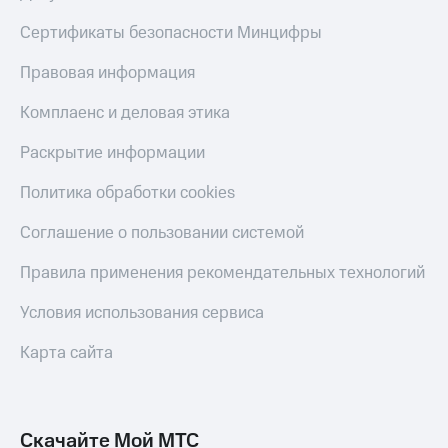
Получайте
доход
Сертификаты безопасности Минцифры
Тарифы
онлайн
RED,
Страхование
Правовая информация
РИИЛ
и МТС Супер
Покупка
дешевле
Комплаенс и деловая этика
полисов
при оплате
онлайн
с карты
Раскрытие информации
Скидка 30%
МТС Деньги
на связь
Политика обработки cookies
Обзоры
С картой
товаров
МТС
Соглашение о пользовании системой
Деньги
Скидки
МТС
Правила применения рекомендательных технологий
до 40%
Накопления
на смартфоны
Условия использования сервиса
Откладывайте
деньги
при
Карта сайта
и получайте
покупке
доход 15%
со связью
Платежи
МТС
и
Скачайте Мой МТС
переводы