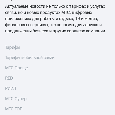
Выбрать
ТВ и телефон
красивый
Актуальные новости не только о тарифах и услугах
для дома
номер
связи, но и новых продуктах МТС: цифровых
Личный
приложениях для работы и отдыха, ТВ и медиа,
Заменить
кабинет
финансовых сервисах, технологиях для запуска и
SIM-
спутникового
карту
ТВ
продвижения бизнеса и других сервисах компании
Скачать
Перейти
приложение
на
Мой
Тарифы
eSIM
МТС
МТС
Тарифы мобильной связи
Для дома
Premium
Спутниковое ТВ
МТС Проще
Выберите
Подписка
и подключите
на гигабайты
RED
ТВ
интернета,
с выгодным
фильмы,
РИИЛ
тарифом
музыка
и многое
МТС Супер
Интернет,
другое
ТВ и телефон
Семейная
для дома
группа
МТС ТОП