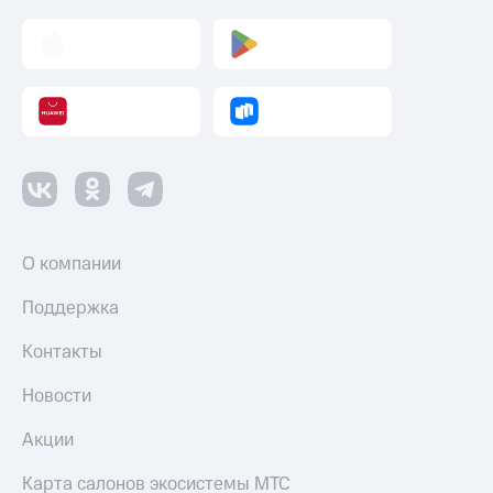
Пополнить
номер
МТС
Настройки
автоплатежа
Пополнить
номер
другого
оператора
О компании
Оплата
интернета
Поддержка
и
ТВ
Контакты
Переводы
Новости
с
телефона
Акции
на карту
Карта салонов экосистемы МТС
МТС Pay