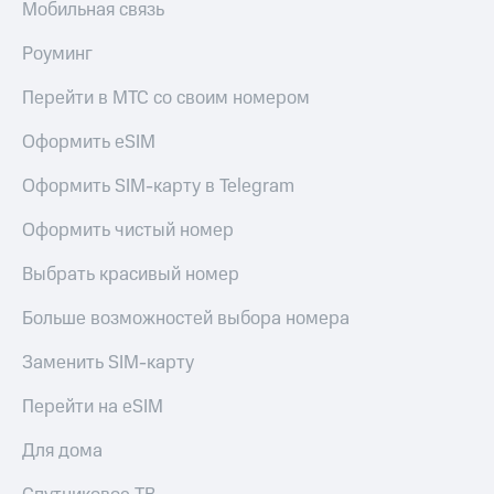
общие
Мобильная связь
подписки
КИОН
и услуги,
Роуминг
Музыка
доступ
к геолокации
КИОН
Перейти в МТС со своим номером
Кино,
Строки
музыка,
Оформить eSIM
книги
Live
и не
Оформить SIM-карту в Telegram
только
Гудок
Оформить чистый номер
Безопасность
Мой
МТС
Выбрать красивый номер
Финансы
Все
Детям
Больше возможностей выбора номера
приложения
и родителям
Заменить SIM-карту
Инвестиции
Здоровье
и фитнес
Перейти на eSIM
Получайте
доход
Приложения
Для дома
онлайн
от МТС
Страхование