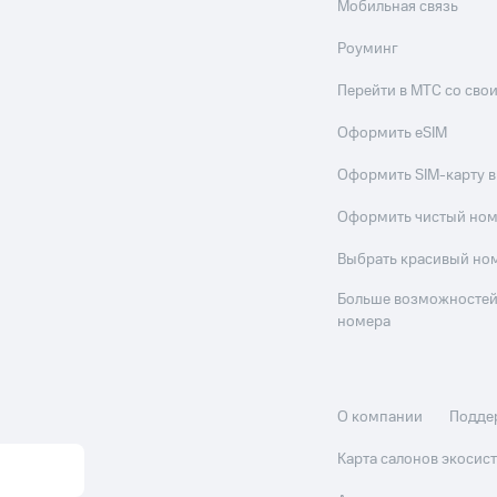
Мобильная связь
Роуминг
Перейти в МТС со св
Оформить eSIM
Оформить SIM-карту в
Оформить чистый но
Выбрать красивый но
Больше возможностей
номера
О компании
Подде
Карта салонов экоси