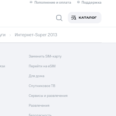
Пополнение и оплата
Поддержка
Скидка 30% на связь
Личные кабинеты
КАТАЛОГ
Мобильная связь
уги
Интернет-Super 2013
IM-карта для иностранцев
M
Для дома
Заменить SIM-карту
язи
Перейти на eSIM
Для дома
Сервисы и подписки
Спутниковое ТВ
Сервисы и развлечения
Развлечения
фитнес
Приложения от МТС
Безопасность