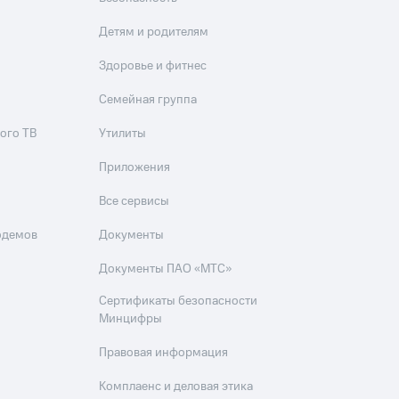
Приложения
Детям и родителям
Финансы
Здоровье и фитнес
Семейная группа
ого ТВ
Утилиты
Приложения
Все сервисы
угого оператора
Оплата
одемов
Документы
Документы ПАО «МТС»
Интернет-магазин
скидки
Все товары
Сертификаты безопасности
Минцифры
Правовая информация
Комплаенс и деловая этика