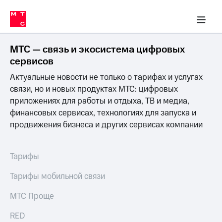
Перенести
ка 30% на связь
обильная связь
Сервисы и подписки
Интернет-магазин
Для дома
Скидка 30% на связь
Личные кабинеты
Финансы
Приложения
номер
ичные кабинеты
в МТС
Мобильная
связь
МТС — связь и экосистема цифровых
Тарифы
Интернет
сервисов
и
Актуальные новости не только о тарифах и услугах
ТВ
Услуги
связи, но и новых продуктах МТС: цифровых
Спутниковое
приложениях для работы и отдыха, ТВ и медиа,
ТВ
финансовых сервисах, технологиях для запуска и
Роуминг
продвижения бизнеса и других сервисах компании
МТС
Деньги
Личный
кабинет
Мобильная связь
Тарифы
Скачать
Перенести
приложение
номер
Тарифы мобильной связи
Мой
в МТС
МТС
МТС Проще
Акции
Тарифы
RED
Скидка 30%
Услуги