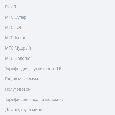
на связь
РИИЛ
Роуминг
Тарифы
МТС Супер
RED,
Семейная
РИИЛ
МТС ТОП
группа
и МТС
Супер
МТС Junior
Заказать
дешевле
SIM-
при
карту
МТС Мудрый
оплате
с карты
Оформить
МТС
МТС Налегке
eSIM
Деньги
Тарифы для спутникового ТВ
SIM-
Спутниковое ТВ
карта
Год на максимуме
для
Выберите
иностранцев
и подключите
Полугодовой
ТВ
Оформить
с выгодным
Тарифы для часов и модемов
чистый
тарифом
номер
Для ноутбука мини