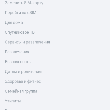
Семейная
Заменить SIM-карту
группа
Спутниковое
Перейти на eSIM
Скидка
ТВ
на тарифы,
Для дома
общие
Услуги
подписки
Спутниковое ТВ
и услуги,
Поддержка
доступ
Сервисы и развлечения
к геолокации
висы и подписки
МТС
Сертификаты
Развлечения
Premium
безопасности
Безопасность
Подписка
Всё
на гигабайты
под
Детям и родителям
интернета,
рукой
фильмы,
музыка
в Мой МТС
Здоровье и фитнес
и многое
другое
Семейная группа
Посмотрите,
что
Семейная
полезного
Утилиты
группа
есть