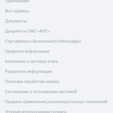
в нашем
Приложения
Скидка
приложении
на тарифы,
Все сервисы
общие
КИОН
подписки
Документы
и услуги,
КИОН
доступ
Музыка
Документы ПАО «МТС»
к геолокации
КИОН
Кино,
Сертификаты безопасности Минцифры
Строки
музыка,
книги
Правовая информация
Live
и не
только
Комплаенс и деловая этика
Гудок
Безопасность
Раскрытие информации
Мой
МТС
Финансы
Политика обработки cookies
Все
Детям
приложения
Соглашение о пользовании системой
и родителям
Инвестиции
Правила применения рекомендательных технологий
Здоровье
и фитнес
Получайте
Условия использования сервиса