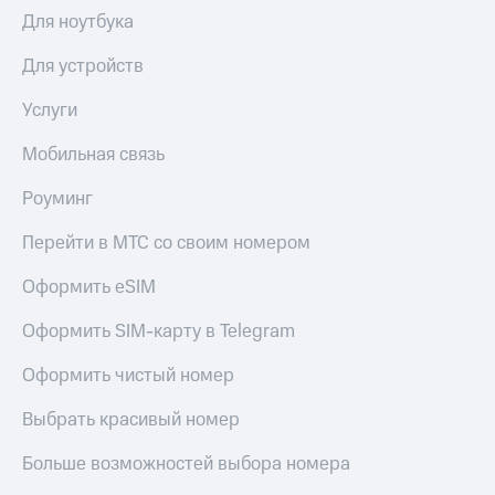
Интернет,
Выбрать
Для ноутбука
ТВ и телефон
красивый
для дома
номер
Для устройств
Заменить
Личный
SIM-
Услуги
кабинет
карту
спутникового
Мобильная связь
ТВ
Перейти
Скачать
на
Роуминг
приложение
eSIM
Мой
Перейти в МТС со своим номером
МТС
Для дома
МТС
Спутниковое ТВ
Оформить eSIM
Premium
Выберите
и подключите
Оформить SIM-карту в Telegram
Подписка
ТВ
на гигабайты
с выгодным
Оформить чистый номер
интернета,
тарифом
фильмы,
Выбрать красивый номер
музыка
и многое
Интернет,
другое
Больше возможностей выбора номера
ТВ и телефон
для дома