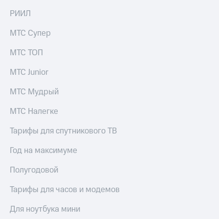
на связь
РИИЛ
Роуминг
Тарифы
МТС Супер
RED,
Семейная
РИИЛ
МТС ТОП
группа
и МТС
Супер
МТС Junior
Заказать
дешевле
SIM-
при
карту
МТС Мудрый
оплате
с карты
Оформить
МТС
МТС Налегке
eSIM
Деньги
Тарифы для спутникового ТВ
SIM-
Спутниковое ТВ
карта
Год на максимуме
для
Выберите
иностранцев
и подключите
Полугодовой
ТВ
Оформить
с выгодным
Тарифы для часов и модемов
чистый
тарифом
номер
Для ноутбука мини