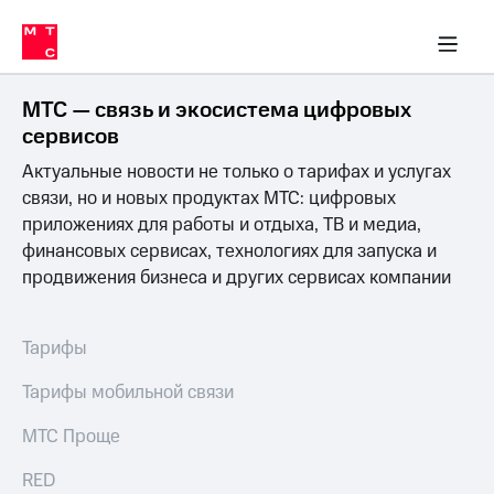
Перенести
ка 30% на связь
обильная связь
Сервисы и подписки
Интернет-магазин
Для дома
Скидка 30% на связь
Личные кабинеты
Финансы
Приложения
номер
ичные кабинеты
в МТС
Мобильная
связь
МТС — связь и экосистема цифровых
Тарифы
Интернет
сервисов
и
Актуальные новости не только о тарифах и услугах
ТВ
Услуги
связи, но и новых продуктах МТС: цифровых
Спутниковое
приложениях для работы и отдыха, ТВ и медиа,
ТВ
финансовых сервисах, технологиях для запуска и
Роуминг
продвижения бизнеса и других сервисах компании
МТС
Деньги
Личный
кабинет
Мобильная связь
Тарифы
Скачать
Перенести
приложение
номер
Тарифы мобильной связи
Мой
в МТС
МТС
МТС Проще
Акции
Тарифы
RED
Скидка 30%
Услуги