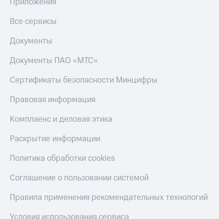
в нашем
Приложения
Скидка
приложении
на тарифы,
Все сервисы
общие
КИОН
подписки
Документы
и услуги,
КИОН
доступ
Музыка
Документы ПАО «МТС»
к геолокации
КИОН
Кино,
Сертификаты безопасности Минцифры
Строки
музыка,
книги
Правовая информация
Live
и не
только
Комплаенс и деловая этика
Гудок
Безопасность
Раскрытие информации
Мой
МТС
Финансы
Политика обработки cookies
Все
Детям
приложения
Соглашение о пользовании системой
и родителям
Инвестиции
Правила применения рекомендательных технологий
Здоровье
и фитнес
Получайте
Условия использования сервиса