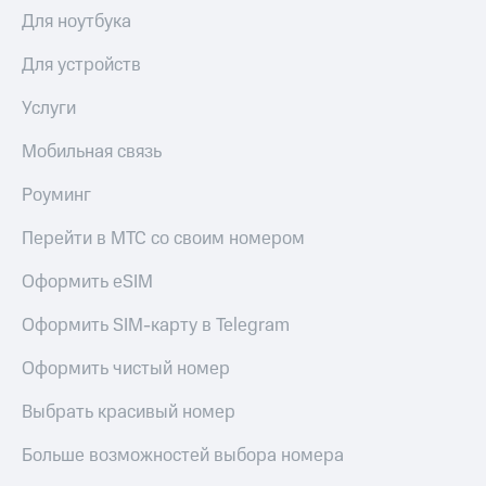
Интернет,
Выбрать
Для ноутбука
ТВ и телефон
красивый
для дома
номер
Для устройств
Заменить
Личный
SIM-
Услуги
кабинет
карту
спутникового
Мобильная связь
ТВ
Перейти
Скачать
на
Роуминг
приложение
eSIM
Мой
Перейти в МТС со своим номером
МТС
Для дома
МТС
Спутниковое ТВ
Оформить eSIM
Premium
Выберите
и подключите
Оформить SIM-карту в Telegram
Подписка
ТВ
на гигабайты
с выгодным
Оформить чистый номер
интернета,
тарифом
фильмы,
Выбрать красивый номер
музыка
и многое
Интернет,
другое
Больше возможностей выбора номера
ТВ и телефон
для дома