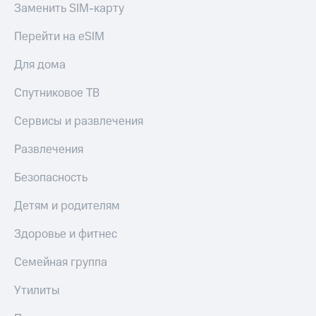
Семейная
Заменить SIM-карту
группа
Спутниковое
Перейти на eSIM
Скидка
ТВ
на тарифы,
Для дома
общие
Услуги
подписки
Спутниковое ТВ
и услуги,
Поддержка
доступ
Сервисы и развлечения
к геолокации
висы и подписки
МТС
Сертификаты
Развлечения
Premium
безопасности
Безопасность
Подписка
Всё
на гигабайты
под
Детям и родителям
интернета,
рукой
фильмы,
музыка
в Мой МТС
Здоровье и фитнес
и многое
другое
Семейная группа
Посмотрите,
что
Семейная
полезного
Утилиты
группа
есть