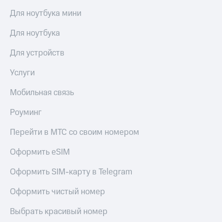
общие
подписки
Для ноутбука мини
КИОН
и услуги,
Музыка
доступ
Для ноутбука
к геолокации
КИОН
Кино,
Для устройств
Строки
музыка,
книги
Live
Услуги
и не
только
Гудок
Мобильная связь
Безопасность
Мой
Роуминг
МТС
Финансы
Перейти в МТС со своим номером
Все
Детям
приложения
Оформить eSIM
и родителям
Инвестиции
Здоровье
Оформить SIM-карту в Telegram
и фитнес
Получайте
Оформить чистый номер
доход
Приложения
онлайн
от МТС
Выбрать красивый номер
Страхование