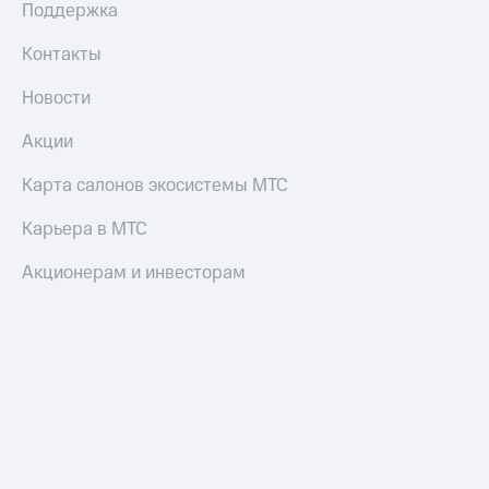
Поддержка
Оплата
Контакты
по QR-
коду
Новости
за границей
Акции
тернет-магазин
Смартфоны
Карта салонов экосистемы МТС
Наушники
Карьера в МТС
и
колонки
Акционерам и инвесторам
Умные
часы
и
трекеры
Умный
дом
Планшеты