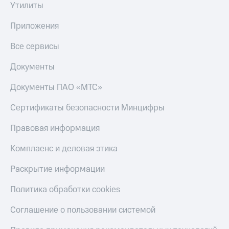
Получайте
Утилиты
доход
Тарифы
онлайн
Приложения
RED,
Страхование
РИИЛ
Все сервисы
и МТС Супер
Покупка
дешевле
полисов
при оплате
Документы
онлайн
с карты
Скидка 30%
МТС Деньги
Документы ПАО «МТС»
на связь
Обзоры
Сертификаты безопасности Минцифры
С картой
товаров
МТС
Деньги
Правовая информация
Скидки
МТС
до 40%
Накопления
Комплаенс и деловая этика
на смартфоны
Откладывайте
Раскрытие информации
деньги
при
и получайте
покупке
Политика обработки cookies
доход 15%
со связью
Платежи
МТС
Соглашение о пользовании системой
и
переводы