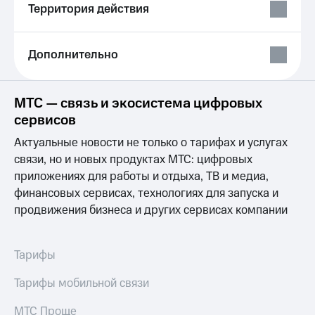
Выбрать
ТВ и телефон
Территория действия
красивый
для дома
номер
Личный
Дополнительно
Заменить
кабинет
SIM-
спутникового
карту
ТВ
Скачать
МТС — связь и экосистема цифровых
Перейти
приложение
сервисов
на
Мой
eSIM
МТС
Актуальные новости не только о тарифах и услугах
МТС
связи, но и новых продуктах МТС: цифровых
Для дома
Premium
приложениях для работы и отдыха, ТВ и медиа,
Спутниковое ТВ
Выберите
Подписка
финансовых сервисах, технологиях для запуска и
и подключите
на гигабайты
продвижения бизнеса и других сервисах компании
ТВ
интернета,
с выгодным
фильмы,
тарифом
музыка
Тарифы
и многое
Интернет,
другое
Тарифы мобильной связи
ТВ и телефон
Семейная
для дома
группа
МТС Проще