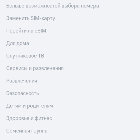
Акции
Больше возможностей выбора номера
Покупка
полисов
Приложения
онлайн
Заменить SIM-карту
КИОН
Скидка 30%
на связь
Перейти на eSIM
КИОН
Музыка
С картой
Для дома
МТС
КИОН
Деньги
Спутниковое ТВ
Строки
МТС
Накопления
Сервисы и развлечения
Live
Откладывайте
Развлечения
Гудок
деньги
и получайте
Мой
Безопасность
доход 15%
МТС
Акции
Детям и родителям
Условия
Все
пополнения
приложения
Здоровье и фитнес
Финансы
Скидка
Инвестиции
Семейная группа
30%
на связь