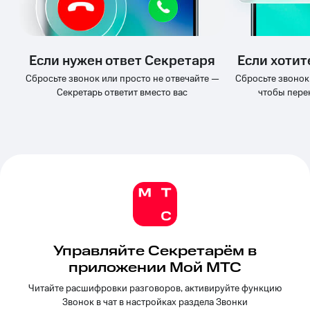
Выбрать
ТВ и телефон
красивый
для дома
номер
Личный
Заменить
кабинет
Если нужен ответ Секретаря
Если хотит
SIM-
спутникового
Сбросьте звонок или просто не отвечайте —
Сбросьте звонок
карту
ТВ
Секретарь ответит вместо вас
чтобы пере
Скачать
Перейти
приложение
на
Мой
eSIM
МТС
МТС
Для дома
Premium
Спутниковое ТВ
Выберите
Подписка
и подключите
на гигабайты
ТВ
интернета,
с выгодным
фильмы,
тарифом
музыка
Управляйте Секретарём в
и многое
приложении Мой МТС
Интернет,
другое
ТВ и телефон
Семейная
Читайте расшифровки разговоров, активируйте функцию
для дома
группа
Звонок в чат в настройках раздела Звонки