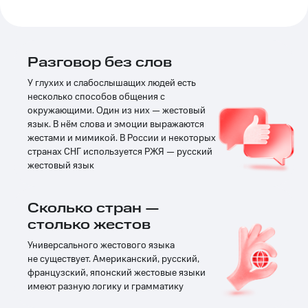
Спутниковое
Скидка
ТВ
на тарифы,
общие
Услуги
подписки
Разговор без слов
и услуги,
Поддержка
доступ
У глухих и слабослышащих людей есть
к геолокации
несколько способов общения с
Сертификаты
висы и подписки
окружающими. Один из них — жестовый
МТС
безопасности
язык. В нём слова и эмоции выражаются
Premium
жестами и мимикой. В России и некоторых
Всё
странах СНГ используется РЖЯ — русский
Подписка
под
жестовый язык
на гигабайты
рукой
интернета,
в Мой МТС
фильмы,
музыка
Сколько стран —
Посмотрите,
и многое
столько жестов
что
другое
полезного
Семейная
Универсального жестового языка
есть
группа
не существует. Американский, русский,
в нашем
французский, японский жестовые языки
приложении
Скидка
имеют разную логику и грамматику
на тарифы,
КИОН