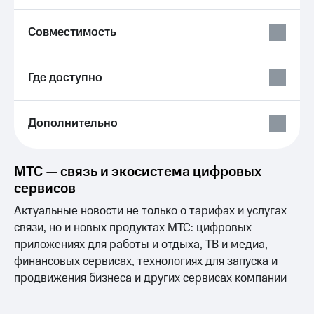
Акции
Покупка
полисов
Совместимость
Приложения
онлайн
КИОН
Скидка 30%
на связь
КИОН
Где доступно
Музыка
С картой
МТС
КИОН
Деньги
Дополнительно
Строки
МТС
Накопления
Live
МТС — связь и экосистема цифровых
Откладывайте
Гудок
сервисов
деньги
и получайте
Мой
Актуальные новости не только о тарифах и услугах
доход 15%
МТС
Акции
связи, но и новых продуктах МТС: цифровых
Условия
приложениях для работы и отдыха, ТВ и медиа,
Все
пополнения
финансовых сервисах, технологиях для запуска и
приложения
Финансы
продвижения бизнеса и других сервисах компании
Скидка
Инвестиции
30%
на связь