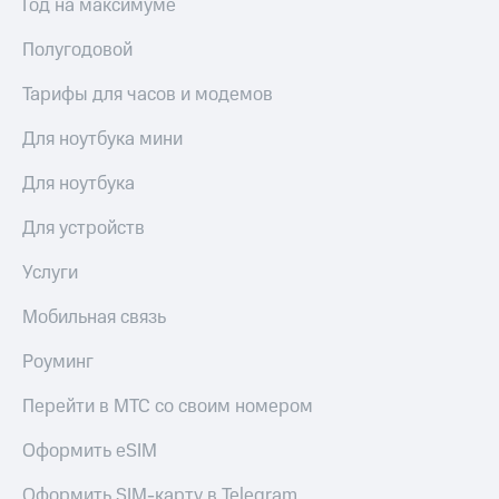
Год на максимуме
Пополнить
Полугодовой
номер
МТС
Тарифы для часов и модемов
Настройки
автоплатежа
Для ноутбука мини
Пополнить
Для ноутбука
номер
другого
Для устройств
оператора
Услуги
Оплата
интернета
Мобильная связь
и
ТВ
Роуминг
Переводы
Перейти в МТС со своим номером
с
телефона
Оформить eSIM
на карту
Оформить SIM-карту в Telegram
МТС Pay