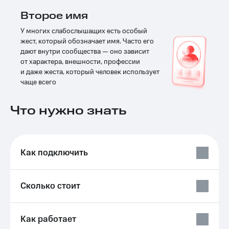
общие
подписки
Второе имя
КИОН
и услуги,
Музыка
доступ
У многих слабослышащих есть особый
к геолокации
жест, который обозначает имя. Часто его
КИОН
Кино,
дают внутри сообщества — оно зависит
Строки
музыка,
от характера, внешности, профессии
книги
и даже жеста, который человек использует
Live
и не
чаще всего
только
Гудок
Что нужно знать
Безопасность
Мой
МТС
Финансы
Все
Детям
приложения
Как подключить
и родителям
Инвестиции
Здоровье
Сколько стоит
и фитнес
Получайте
доход
Приложения
онлайн
от МТС
Как работает
Страхование