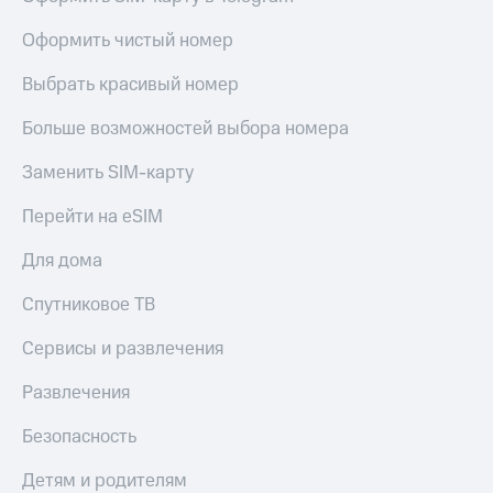
Оформить чистый номер
Оплата
по QR-
коду
Выбрать красивый номер
за границей
Больше возможностей выбора номера
тернет-магазин
Смартфоны
Заменить SIM-карту
Наушники
Перейти на eSIM
и
колонки
Для дома
Умные
Спутниковое ТВ
часы
и
Сервисы и развлечения
трекеры
Развлечения
Умный
дом
Безопасность
Планшеты
Детям и родителям