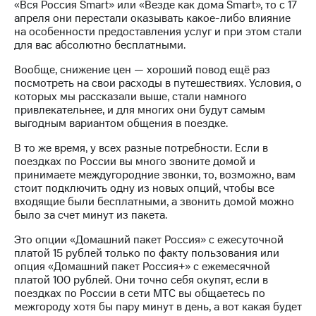
в нашем
«Вся Россия Smart» или «Везде как дома Smart», то с 17
Скидка
приложении
апреля они перестали оказывать какое-либо влияние
на тарифы,
на особенности предоставления услуг и при этом стали
общие
КИОН
для вас абсолютно бесплатными.
подписки
и услуги,
КИОН
Вообще, снижение цен — хороший повод ещё раз
доступ
Музыка
посмотреть на свои расходы в путешествиях. Условия, о
к геолокации
которых мы рассказали выше, стали намного
КИОН
привлекательнее, и для многих они будут самым
Кино,
Строки
выгодным вариантом общения в поездке.
музыка,
книги
Live
В то же время, у всех разные потребности. Если в
и не
поездках по России вы много звоните домой и
только
Гудок
принимаете междугородние звонки, то, возможно, вам
стоит подключить одну из новых опций, чтобы все
Безопасность
Мой
входящие были бесплатными, а звонить домой можно
МТС
было за счет минут из пакета.
Финансы
Это опции «Домашний пакет Россия» с ежесуточной
Все
Детям
платой 15 рублей только по факту пользования или
приложения
и родителям
опция «Домашний пакет Россия+» с ежемесячной
платой 100 рублей. Они точно себя окупят, если в
Инвестиции
Здоровье
поездках по России в сети МТС вы общаетесь по
и фитнес
межгороду хотя бы пару минут в день, а вот какая будет
Получайте