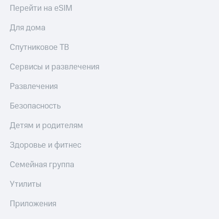
Перейти на eSIM
Переводы
с
Для дома
телефона
на карту
Спутниковое ТВ
МТС Pay
Сервисы и развлечения
Оплата
Развлечения
по QR-
коду
Безопасность
за границей
Детям и родителям
тернет-магазин
Смартфоны
Здоровье и фитнес
Наушники
Семейная группа
и
колонки
Утилиты
Умные
часы
Приложения
и