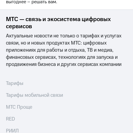
выгоднее – решать вам.
доход
Приложения
онлайн
от МТС
МТС — связь и экосистема цифровых
Страхование
Акции
сервисов
Покупка
Приложения
полисов
Актуальные новости не только о тарифах и услугах
КИОН
онлайн
связи, но и новых продуктах МТС: цифровых
приложениях для работы и отдыха, ТВ и медиа,
КИОН
Скидка 30%
Музыка
финансовых сервисах, технологиях для запуска и
на связь
продвижения бизнеса и других сервисах компании
КИОН
С картой
Строки
МТС
Деньги
Тарифы
Live
МТС
Тарифы мобильной связи
Накопления
Гудок
МТС Проще
Откладывайте
Мой
деньги
МТС
и получайте
RED
доход 15%
Все
приложения
РИИЛ