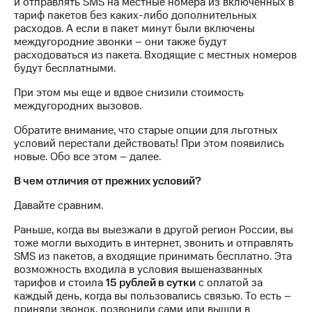
и отправлять SMS на местные номера из включенных в
на связь
тариф пакетов без каких-либо дополнительных
расходов. А если в пакет минут были включены
Роуминг
Тарифы
междугородние звонки – они также будут
RED,
расходоваться из пакета. Входящие с местных номеров
Семейная
РИИЛ
будут бесплатными.
группа
и МТС
Супер
При этом мы еще и вдвое снизили стоимость
Заказать
дешевле
междугородних вызовов.
SIM-
при
карту
Обратите внимание, что старые опции для льготных
оплате
условий перестали действовать! При этом появились
с карты
Оформить
новые. Обо все этом – далее.
МТС
eSIM
Деньги
В чем отличия от прежних условий?
SIM-
Спутниковое ТВ
Давайте сравним.
карта
для
Выберите
Раньше, когда вы выезжали в другой регион России, вы
иностранцев
и подключите
тоже могли выходить в интернет, звонить и отправлять
ТВ
SMS из пакетов, а входящие принимать бесплатно. Эта
Оформить
с выгодным
возможность входила в условия вышеназванных
чистый
тарифом
тарифов и стоила
15 рублей в сутки
с оплатой за
номер
каждый день, когда вы пользовались связью. То есть –
приняли звонок, позвонили сами или вышли в