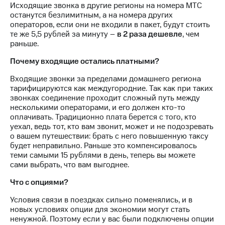
Семейная
Исходящие звонка в другие регионы на номера МТС
группа
останутся безлимитным, а на номера других
Спутниковое
операторов, если они не входили в пакет, будут стоить
Скидка
ТВ
те же 5,5 рублей за минуту –
в 2 раза дешевле
, чем
на тарифы,
раньше.
общие
Услуги
подписки
Почему входящие остались платными?
и услуги,
Поддержка
Входящие звонки за пределами домашнего региона
доступ
тарифицируются как междугородние. Так как при таких
к геолокации
висы и подписки
звонках соединение проходит сложный путь между
МТС
Сертификаты
несколькими операторами, и его должен кто-то
Premium
безопасности
оплачивать. Традиционно плата берется с того, кто
уехал, ведь тот, кто вам звонит, может и не подозревать
Подписка
Всё
о вашем путешествии: брать с него повышенную таксу
на гигабайты
под
будет неправильно. Раньше это компенсировалось
интернета,
теми самыми 15 рублями в день, теперь вы можете
рукой
фильмы,
сами выбрать, что вам выгоднее.
музыка
в Мой МТС
и многое
Что с опциями?
другое
Посмотрите,
что
Условия связи в поездках сильно поменялись, и в
Семейная
полезного
новых условиях опции для экономии могут стать
группа
есть
ненужной. Поэтому если у вас были подключены опции