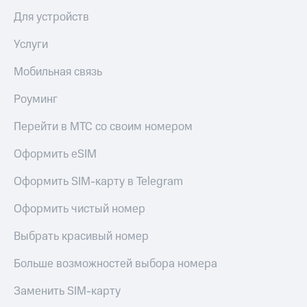
деньги
Для устройств
при
и получайте
покупке
доход 15%
Услуги
со связью
Платежи
МТС
и
Мобильная связь
переводы
Роуминг
Пополнить
номер
Перейти в МТС со своим номером
МТС
Оформить eSIM
Настройки
автоплатежа
Оформить SIM-карту в Telegram
Пополнить
Оформить чистый номер
номер
другого
Выбрать красивый номер
оператора
Больше возможностей выбора номера
Оплата
интернета
и
Заменить SIM-карту
ТВ