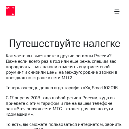
Перенести
ка 30% на связь
обильная связь
Сервисы и подписки
Интернет-магазин
Для дома
Скидка 30% на связь
Личные кабинеты
Финансы
Приложения
номер
ичные кабинеты
в МТС
Мобильная
связь
Тарифы
Интернет
Путешествуйте налегке
и
ТВ
Услуги
Как часто вы выезжаете в другие регионы России?
Спутниковое
Даже если всего раз в год или еще реже, спешим вас
ТВ
порадовать – мы начали отменять внутрисетевой
Роуминг
роуминг и снизили цены на междугородние звонки в
МТС
поездках по стране в сети МТС!
Деньги
Личный
Теперь очередь дошла и до тарифов «X», Smart102016
кабинет
Мобильная связь
Скачать
Перенести
C 17 апреля 2018 года любой регион России, куда вы
приложение
номер
приедете с этим тарифом и где на вашем телефоне
Мой
в МТС
зажжётся значок сети МТС - станет для вас по сути
МТС
«домашним».
Акции
Тарифы
То есть, вы сможете пользоваться интернетом, звонить
Скидка 30%
Услуги