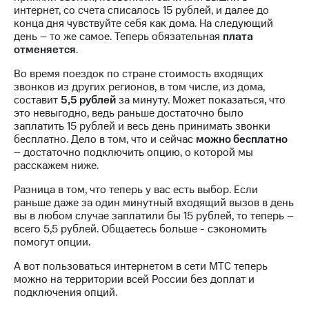
Интернет,
Выбрать
интернет, со счета списалось 15 рублей, и далее до
ТВ и телефон
красивый
конца дня чувствуйте себя как дома. На следующий
для дома
номер
день – то же самое. Теперь обязательная
плата
отменяется
.
Заменить
Личный
SIM-
Во время поездок по стране стоимость входящих
кабинет
карту
звонков из других регионов, в том числе, из дома,
спутникового
составит
5,5 рублей
за минуту. Может показаться, что
ТВ
Перейти
это невыгодно, ведь раньше достаточно было
Скачать
на
заплатить 15 рублей и весь день принимать звонки
приложение
eSIM
бесплатно. Дело в том, что и сейчас
можно бесплатно
Мой
– достаточно подключить опцию, о которой мы
МТС
Для дома
расскажем ниже.
МТС
Спутниковое ТВ
Premium
Выберите
Разница в том, что теперь у вас есть выбор. Если
и подключите
раньше даже за один минутный входящий вызов в день
Подписка
ТВ
вы в любом случае заплатили бы 15 рублей, то теперь –
на гигабайты
с выгодным
всего 5,5 рублей. Общаетесь больше - сэкономить
интернета,
тарифом
помогут опции.
фильмы,
музыка
А вот пользоваться интернетом в сети МТС теперь
и многое
Интернет,
можно на территории всей России без доплат и
другое
ТВ и телефон
подключения опций.
для дома