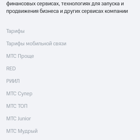
финансовых сервисах, технологиях для запуска и
продвижения бизнеса и других сервисах компании
Оплата
по QR-
коду
за границей
Тарифы
тернет-магазин
Тарифы мобильной связи
Смартфоны
МТС Проще
Наушники
и
RED
колонки
РИИЛ
Умные
часы
МТС Супер
и
трекеры
МТС ТОП
Умный
МТС Junior
дом
Планшеты
МТС Мудрый