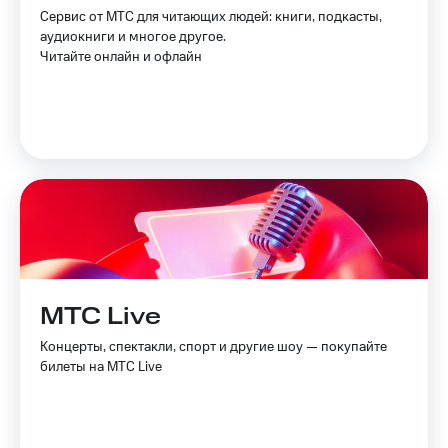
Спутниковое
Скидка
Сервис от МТС для читающих людей: книги, подкасты,
ТВ
на тарифы,
аудиокниги и многое другое.
общие
Читайте онлайн и офлайн
Услуги
подписки
и услуги,
Поддержка
доступ
к геолокации
Сертификаты
висы и подписки
МТС
безопасности
Premium
Всё
Подписка
под
на гигабайты
рукой
интернета,
в Мой МТС
фильмы,
музыка
Посмотрите,
МТС Live
и многое
что
другое
полезного
Концерты, спектакли, спорт и другие шоу — покупайте
Семейная
есть
билеты на МТС Live
группа
в нашем
приложении
Скидка
на тарифы,
КИОН