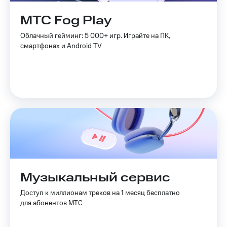
Акции
Покупка
МТС Fog Play
полисов
Приложения
онлайн
КИОН
Облачный гейминг: 5 000+ игр. Играйте на ПК,
Скидка 30%
смартфонах и Android TV
на связь
КИОН
Музыка
С картой
МТС
КИОН
Деньги
Строки
МТС
Накопления
Live
Откладывайте
Гудок
деньги
и получайте
Мой
доход 15%
МТС
Акции
Условия
Музыкальный сервис
Все
пополнения
приложения
Доступ к миллионам треков на 1 месяц бесплатно
Финансы
Скидка
для абонентов МТС
Инвестиции
30%
на связь