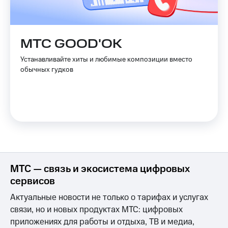
Пополнить
номер
МТС
МТС GOOD'OK
Настройки
Устанавливайте хиты и любимые композиции вместо
автоплатежа
обычных гудков
Пополнить
номер
другого
оператора
Оплата
интернета
и
ТВ
МТС — связь и экосистема цифровых
Переводы
сервисов
с
Актуальные новости не только о тарифах и услугах
телефона
на карту
связи, но и новых продуктах МТС: цифровых
приложениях для работы и отдыха, ТВ и медиа,
МТС Pay