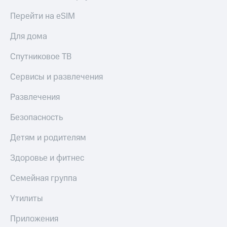
Пополнить
Перейти на eSIM
номер
МТС
Для дома
Настройки
Спутниковое ТВ
автоплатежа
Сервисы и развлечения
Пополнить
номер
Развлечения
другого
оператора
Безопасность
Оплата
Детям и родителям
интернета
и
Здоровье и фитнес
ТВ
Семейная группа
Переводы
с
телефона
Утилиты
на карту
Приложения
МТС Pay