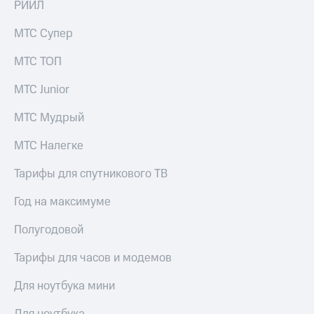
РИИЛ
Акции
Покупка
полисов
МТС Супер
Приложения
онлайн
КИОН
Скидка 30%
МТС ТОП
на связь
КИОН
Музыка
МТС Junior
С картой
МТС
КИОН
МТС Мудрый
Деньги
Строки
МТС
МТС Налегке
Накопления
Live
Тарифы для спутникового ТВ
Откладывайте
Гудок
деньги
и получайте
Год на максимуме
Мой
доход 15%
МТС
Акции
Полугодовой
Условия
Все
пополнения
Тарифы для часов и модемов
приложения
Финансы
Скидка
Для ноутбука мини
Инвестиции
30%
на связь