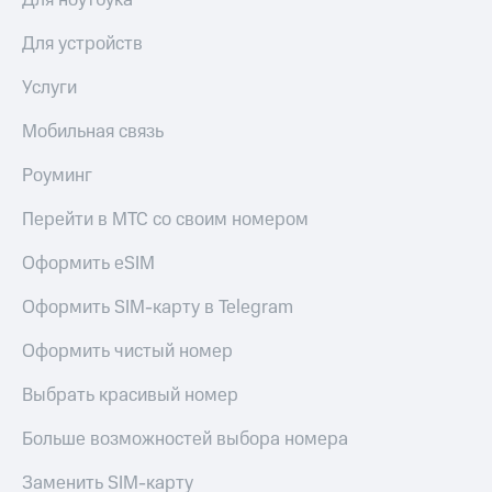
Для ноутбука
Получайте
доход
Тарифы
Для устройств
онлайн
RED,
Страхование
РИИЛ
Услуги
и МТС Супер
Покупка
дешевле
полисов
Мобильная связь
при оплате
онлайн
с карты
Скидка 30%
Роуминг
МТС Деньги
на связь
Перейти в МТС со своим номером
Обзоры
С картой
товаров
МТС
Оформить eSIM
Деньги
Скидки
МТС
Оформить SIM-карту в Telegram
до 40%
Накопления
на смартфоны
Оформить чистый номер
Откладывайте
деньги
при
Выбрать красивый номер
и получайте
покупке
доход 15%
со связью
Больше возможностей выбора номера
Платежи
МТС
и
переводы
Заменить SIM-карту