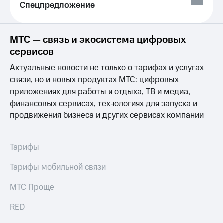
общие
Спецпредложение
подписки
КИОН
и услуги,
Музыка
доступ
МТС — связь и экосистема цифровых
к геолокации
КИОН
Кино,
сервисов
Строки
музыка,
Актуальные новости не только о тарифах и услугах
книги
Live
и не
связи, но и новых продуктах МТС: цифровых
только
Гудок
приложениях для работы и отдыха, ТВ и медиа,
финансовых сервисах, технологиях для запуска и
Безопасность
Мой
продвижения бизнеса и других сервисах компании
МТС
Финансы
Все
Детям
Тарифы
приложения
и родителям
Инвестиции
Тарифы мобильной связи
Здоровье
и фитнес
Получайте
МТС Проще
доход
Приложения
онлайн
RED
от МТС
Страхование