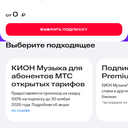
на связь
0
от
₽
Роуминг
Тарифы
RED,
Семейная
РИИЛ
ВЫБРАТЬ ПОДПИСКУ
группа
и МТС
Супер
Заказать
дешевле
Выберите подходящее
SIM-
при
карту
оплате
с карты
Оформить
МТС
КИОН Музыка для
Подпи
eSIM
Деньги
абонентов МТС
Premi
SIM-
Спутниковое ТВ
открытых тарифов
карта
КИОН Музыка*,
для
спама и други
Выберите
Предоставляется промокод на скидку
иностранцев
и подключите
близких
100% на подписку до 30 ноября
ТВ
*активация п
2026 года. Подробнее об акции
Оформить
с выгодным
по ссылке
чистый
тарифом
номер
Интернет,