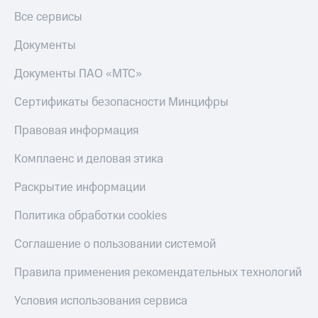
Все сервисы
Оплата
по QR-
Документы
коду
за границей
Документы ПАО «МТС»
тернет-магазин
Сертификаты безопасности Минцифры
Смартфоны
Правовая информация
Наушники
и
Комплаенс и деловая этика
колонки
Раскрытие информации
Умные
часы
Политика обработки cookies
и
трекеры
Соглашение о пользовании системой
Умный
дом
Правила применения рекомендательных технологий
Планшеты
Условия использования сервиса