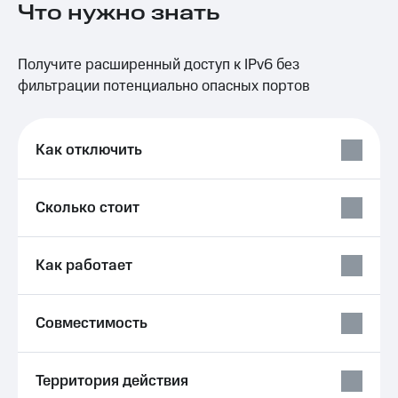
Что нужно знать
на связь
Роуминг
Тарифы
Получите расширенный доступ к IPv6 без
RED,
Семейная
РИИЛ
фильтрации потенциально опасных портов
группа
и МТС
Супер
Заказать
дешевле
SIM-
Как отключить
при
карту
оплате
с карты
Оформить
МТС
Сколько стоит
eSIM
Деньги
SIM-
Спутниковое ТВ
Как работает
карта
для
Выберите
иностранцев
и подключите
ТВ
Совместимость
Оформить
с выгодным
чистый
тарифом
номер
Территория действия
Интернет,