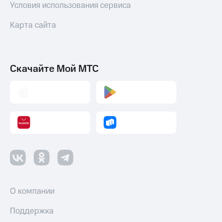
Условия использования сервиса
Пополнить
номер
Карта сайта
МТС
Настройки
автоплатежа
Скачайте Мой МТС
Пополнить
номер
другого
оператора
Оплата
интернета
и
ТВ
Переводы
с
О компании
телефона
на карту
Поддержка
МТС Pay