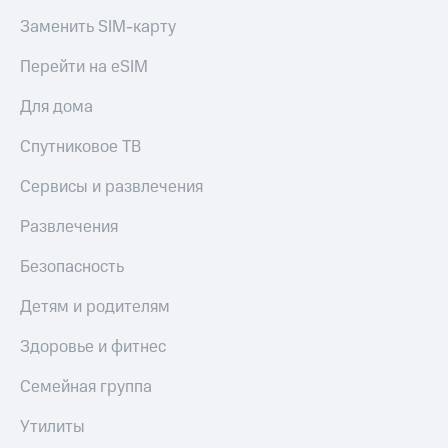
Акции
Покупка
Заменить SIM-карту
полисов
Приложения
онлайн
Перейти на eSIM
КИОН
Скидка 30%
на связь
Для дома
КИОН
Музыка
С картой
Спутниковое ТВ
МТС
КИОН
Деньги
Строки
Сервисы и развлечения
МТС
Накопления
Live
Развлечения
Откладывайте
Гудок
Безопасность
деньги
и получайте
Мой
доход 15%
Детям и родителям
МТС
Акции
Условия
Здоровье и фитнес
Все
пополнения
приложения
Семейная группа
Финансы
Скидка
Инвестиции
30%
Утилиты
на связь