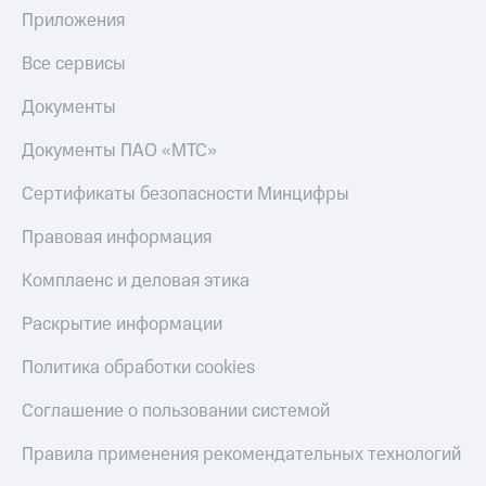
Получайте
Приложения
доход
Тарифы
онлайн
RED,
Все сервисы
Страхование
РИИЛ
и МТС Супер
Покупка
Документы
дешевле
полисов
при оплате
онлайн
Документы ПАО «МТС»
с карты
Скидка 30%
МТС Деньги
на связь
Сертификаты безопасности Минцифры
Обзоры
С картой
Правовая информация
товаров
МТС
Деньги
Комплаенс и деловая этика
Скидки
МТС
до 40%
Накопления
Раскрытие информации
на смартфоны
Откладывайте
Политика обработки cookies
деньги
при
и получайте
покупке
Соглашение о пользовании системой
доход 15%
со связью
Платежи
МТС
Правила применения рекомендательных технологий
и
переводы