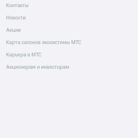
Контакты
Оплата
по QR-
Новости
коду
за границей
Акции
тернет-магазин
Карта салонов экосистемы МТС
Смартфоны
Карьера в МТС
Наушники
и
Акционерам и инвесторам
колонки
Умные
часы
и
трекеры
Умный
дом
Планшеты