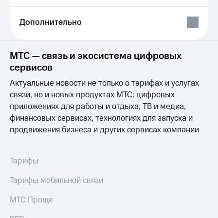
Выбрать
ТВ и телефон
красивый
для дома
номер
Дополнительно
Личный
Заменить
кабинет
SIM-
спутникового
МТС — связь и экосистема цифровых
карту
ТВ
сервисов
Скачать
Перейти
приложение
Актуальные новости не только о тарифах и услугах
на
Мой
eSIM
связи, но и новых продуктах МТС: цифровых
МТС
МТС
приложениях для работы и отдыха, ТВ и медиа,
Для дома
Premium
финансовых сервисах, технологиях для запуска и
Спутниковое ТВ
продвижения бизнеса и других сервисах компании
Выберите
Подписка
и подключите
на гигабайты
ТВ
интернета,
с выгодным
фильмы,
Тарифы
тарифом
музыка
и многое
Тарифы мобильной связи
Интернет,
другое
ТВ и телефон
Семейная
МТС Проще
для дома
группа