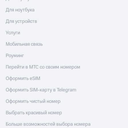
общие
подписки
КИОН
Для ноутбука
и услуги,
Музыка
доступ
Для устройств
к геолокации
КИОН
Кино,
Строки
Услуги
музыка,
книги
Live
Мобильная связь
и не
только
Гудок
Роуминг
Безопасность
Мой
Перейти в МТС со своим номером
МТС
Финансы
Оформить eSIM
Все
Детям
приложения
и родителям
Оформить SIM-карту в Telegram
Инвестиции
Здоровье
Оформить чистый номер
и фитнес
Получайте
доход
Выбрать красивый номер
Приложения
онлайн
от МТС
Страхование
Больше возможностей выбора номера