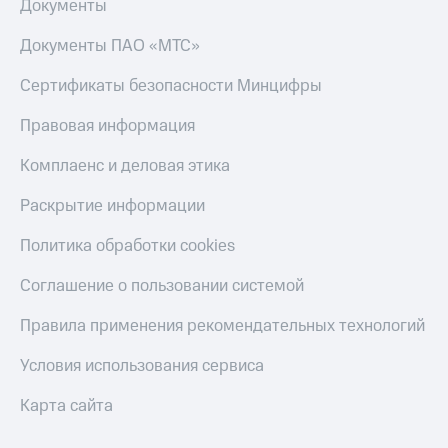
Получайте
Документы
доход
Тарифы
онлайн
Документы ПАО «МТС»
RED,
Страхование
РИИЛ
Сертификаты безопасности Минцифры
и МТС Супер
Покупка
дешевле
полисов
Правовая информация
при оплате
онлайн
с карты
Скидка 30%
Комплаенс и деловая этика
МТС Деньги
на связь
Раскрытие информации
Обзоры
С картой
товаров
МТС
Политика обработки cookies
Деньги
Скидки
МТС
до 40%
Соглашение о пользовании системой
Накопления
на смартфоны
Откладывайте
Правила применения рекомендательных технологий
деньги
при
и получайте
покупке
Условия использования сервиса
доход 15%
со связью
Платежи
МТС
Карта сайта
и
переводы