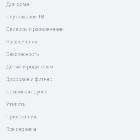
Акции
Для дома
Покупка
полисов
Приложения
Спутниковое ТВ
онлайн
КИОН
Скидка 30%
Сервисы и развлечения
на связь
КИОН
Музыка
Развлечения
С картой
МТС
КИОН
Деньги
Безопасность
Строки
МТС
Накопления
Детям и родителям
Live
Откладывайте
Здоровье и фитнес
Гудок
деньги
и получайте
Семейная группа
Мой
доход 15%
МТС
Акции
Утилиты
Условия
Все
пополнения
приложения
Приложения
Финансы
Скидка
Инвестиции
Все сервисы
30%
на связь