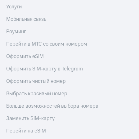
общие
Услуги
подписки
КИОН
и услуги,
Музыка
доступ
Мобильная связь
к геолокации
КИОН
Кино,
Роуминг
Строки
музыка,
книги
Перейти в МТС со своим номером
Live
и не
только
Оформить eSIM
Гудок
Безопасность
Мой
Оформить SIM-карту в Telegram
МТС
Финансы
Оформить чистый номер
Все
Детям
приложения
Выбрать красивый номер
и родителям
Инвестиции
Больше возможностей выбора номера
Здоровье
и фитнес
Получайте
Заменить SIM-карту
доход
Приложения
онлайн
от МТС
Перейти на eSIM
Страхование