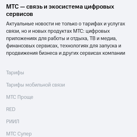
Выбрать
ТВ и телефон
МТС — связь и экосистема цифровых
красивый
для дома
номер
сервисов
Личный
Актуальные новости не только о тарифах и услугах
Заменить
кабинет
SIM-
спутникового
связи, но и новых продуктах МТС: цифровых
карту
ТВ
приложениях для работы и отдыха, ТВ и медиа,
Скачать
финансовых сервисах, технологиях для запуска и
Перейти
приложение
продвижения бизнеса и других сервисах компании
на
Мой
eSIM
МТС
МТС
Для дома
Premium
Тарифы
Спутниковое ТВ
Выберите
Подписка
Тарифы мобильной связи
и подключите
на гигабайты
ТВ
интернета,
МТС Проще
с выгодным
фильмы,
тарифом
музыка
RED
и многое
Интернет,
другое
РИИЛ
ТВ и телефон
Семейная
для дома
группа
МТС Супер