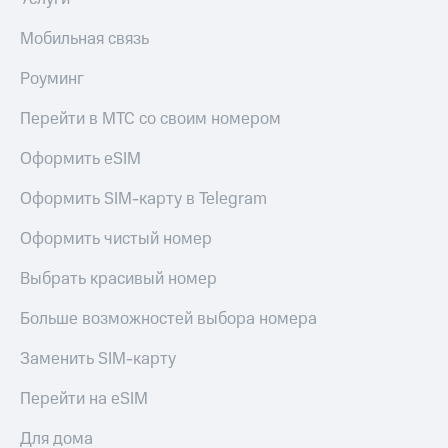
Акции
Покупка
Мобильная связь
полисов
Приложения
онлайн
КИОН
Скидка 30%
Роуминг
на связь
КИОН
Перейти в МТС со своим номером
Музыка
С картой
МТС
Оформить eSIM
КИОН
Деньги
Строки
МТС
Оформить SIM-карту в Telegram
Накопления
Live
Оформить чистый номер
Откладывайте
Гудок
деньги
Выбрать красивый номер
и получайте
Мой
доход 15%
МТС
Больше возможностей выбора номера
Акции
Условия
Все
Заменить SIM-карту
пополнения
приложения
Финансы
Перейти на eSIM
Скидка
Инвестиции
30%
Для дома
на связь