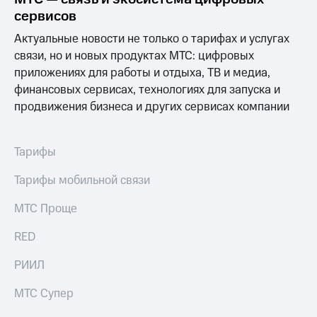
Спутниковое
Скидка
сервисов
ТВ
на тарифы,
общие
Актуальные новости не только о тарифах и услугах
Услуги
подписки
связи, но и новых продуктах МТС: цифровых
и услуги,
приложениях для работы и отдыха, ТВ и медиа,
Поддержка
доступ
финансовых сервисах, технологиях для запуска и
к геолокации
Сертификаты
висы и подписки
продвижения бизнеса и других сервисах компании
МТС
безопасности
Premium
Всё
Тарифы
Подписка
под
на гигабайты
рукой
Тарифы мобильной связи
интернета,
в Мой МТС
фильмы,
МТС Проще
музыка
Посмотрите,
и многое
что
RED
другое
полезного
Семейная
есть
РИИЛ
группа
в нашем
приложении
Скидка
МТС Супер
на тарифы,
КИОН