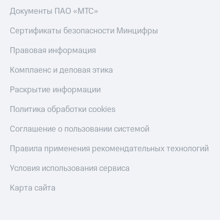
Документы ПАО «МТС»
Пополнить
номер
Сертификаты безопасности Минцифры
МТС
Правовая информация
Настройки
автоплатежа
Комплаенс и деловая этика
Пополнить
номер
Раскрытие информации
другого
оператора
Политика обработки cookies
Оплата
Соглашение о пользовании системой
интернета
и
Правила применения рекомендательных технологий
ТВ
Условия использования сервиса
Переводы
с
Карта сайта
телефона
на карту
МТС Pay