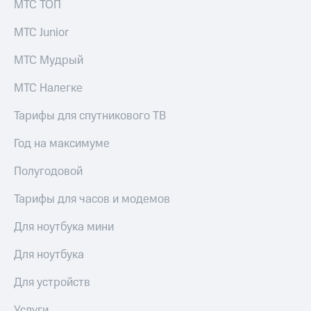
общие
МТС ТОП
подписки
КИОН
и услуги,
МТС Junior
Музыка
доступ
к геолокации
МТС Мудрый
КИОН
Кино,
Строки
музыка,
МТС Налегке
книги
Live
и не
Тарифы для спутникового ТВ
только
Гудок
Год на максимуме
Безопасность
Мой
МТС
Полугодовой
Финансы
Все
Тарифы для часов и модемов
Детям
приложения
и родителям
Для ноутбука мини
Инвестиции
Здоровье
и фитнес
Для ноутбука
Получайте
доход
Приложения
Для устройств
онлайн
от МТС
Страхование
Услуги