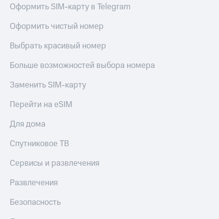
Получайте
Оформить SIM-карту в Telegram
доход
Тарифы
онлайн
Оформить чистый номер
RED,
Страхование
РИИЛ
и МТС Супер
Выбрать красивый номер
Покупка
дешевле
полисов
при оплате
Больше возможностей выбора номера
онлайн
с карты
Скидка 30%
МТС Деньги
на связь
Заменить SIM-карту
Обзоры
С картой
Перейти на eSIM
товаров
МТС
Деньги
Для дома
Скидки
МТС
до 40%
Накопления
Спутниковое ТВ
на смартфоны
Откладывайте
Сервисы и развлечения
деньги
при
и получайте
покупке
Развлечения
доход 15%
со связью
Платежи
МТС
Безопасность
и
переводы