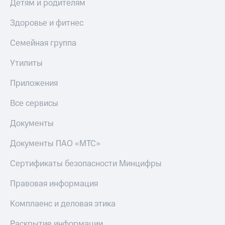
Детям и родителям
Пополнить
Здоровье и фитнес
номер
МТС
Семейная группа
Настройки
автоплатежа
Утилиты
Пополнить
Приложения
номер
другого
Все сервисы
оператора
Документы
Оплата
интернета
Документы ПАО «МТС»
и
ТВ
Сертификаты безопасности Минцифры
Переводы
Правовая информация
с
телефона
Комплаенс и деловая этика
на карту
Раскрытие информации
МТС Pay