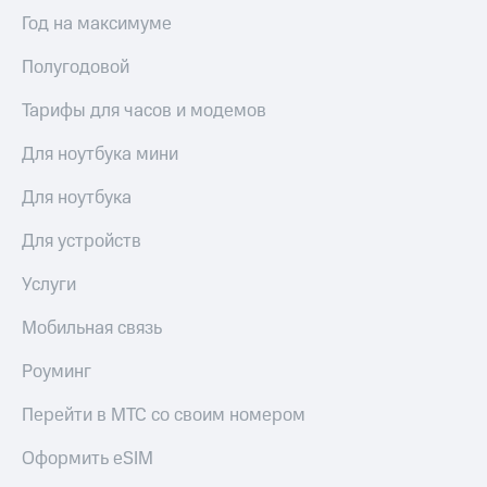
Акции
Покупка
Год на максимуме
полисов
Приложения
онлайн
Полугодовой
КИОН
Скидка 30%
на связь
Тарифы для часов и модемов
КИОН
Музыка
С картой
Для ноутбука мини
МТС
КИОН
Деньги
Для ноутбука
Строки
МТС
Накопления
Live
Для устройств
Откладывайте
Гудок
Услуги
деньги
и получайте
Мой
Мобильная связь
доход 15%
МТС
Акции
Роуминг
Условия
Все
пополнения
приложения
Перейти в МТС со своим номером
Финансы
Скидка
Инвестиции
30%
Оформить eSIM
на связь