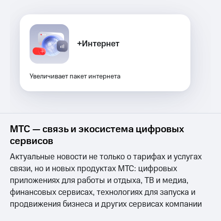
Спутниковое
Скидка
ТВ
на тарифы,
общие
Услуги
подписки
+Интернет
и услуги,
Поддержка
доступ
к геолокации
Сертификаты
висы и подписки
Увеличивает пакет интернета
МТС
безопасности
Premium
Всё
Подписка
под
на гигабайты
рукой
МТС — связь и экосистема цифровых
интернета,
в Мой МТС
фильмы,
сервисов
музыка
Посмотрите,
Актуальные новости не только о тарифах и услугах
и многое
что
другое
связи, но и новых продуктах МТС: цифровых
полезного
Семейная
есть
приложениях для работы и отдыха, ТВ и медиа,
группа
в нашем
финансовых сервисах, технологиях для запуска и
приложении
Скидка
продвижения бизнеса и других сервисах компании
на тарифы,
КИОН