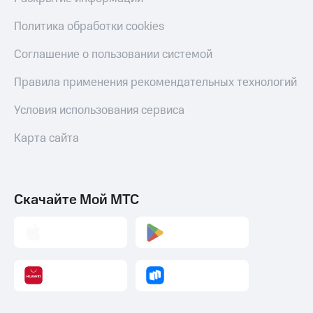
Оплата
Политика обработки cookies
по QR-
коду
Соглашение о пользовании системой
за границей
Правила применения рекомендательных технологий
тернет-магазин
Смартфоны
Условия использования сервиса
Наушники
Карта сайта
и
колонки
Умные
Скачайте Мой МТС
часы
и
трекеры
Умный
дом
Планшеты