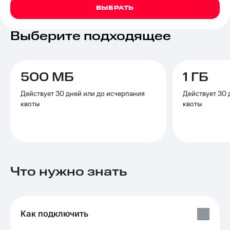
на связь
ВЫБРАТЬ
Роуминг
Тарифы
Выберите подходящее
RED,
Семейная
РИИЛ
группа
и МТС
Супер
500 МБ
1 ГБ
Заказать
дешевле
SIM-
при
Действует 30 дней или до исчерпания
Действует 30 
карту
оплате
квоты
квоты
с карты
Оформить
МТС
eSIM
Деньги
SIM-
Спутниковое ТВ
карта
для
Выберите
Что нужно знать
иностранцев
и подключите
ТВ
Оформить
с выгодным
чистый
тарифом
номер
Как подключить
Интернет,