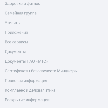
Получайте
Здоровье и фитнес
доход
Тарифы
онлайн
RED,
Семейная группа
Страхование
РИИЛ
и МТС Супер
Утилиты
Покупка
дешевле
полисов
при оплате
Приложения
онлайн
с карты
Скидка 30%
МТС Деньги
на связь
Все сервисы
Обзоры
С картой
Документы
товаров
МТС
Деньги
Документы ПАО «МТС»
Скидки
МТС
до 40%
Накопления
Сертификаты безопасности Минцифры
на смартфоны
Откладывайте
Правовая информация
деньги
при
и получайте
покупке
Комплаенс и деловая этика
доход 15%
со связью
Платежи
МТС
Раскрытие информации
и
переводы