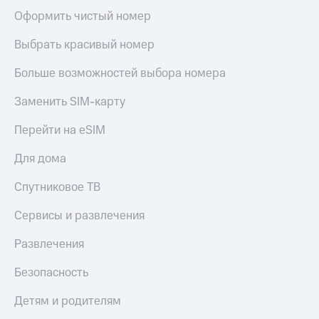
Акции
Покупка
Оформить чистый номер
полисов
Приложения
онлайн
Выбрать красивый номер
КИОН
Скидка 30%
на связь
Больше возможностей выбора номера
КИОН
Музыка
С картой
Заменить SIM-карту
МТС
КИОН
Деньги
Перейти на eSIM
Строки
МТС
Накопления
Live
Для дома
Откладывайте
Гудок
Спутниковое ТВ
деньги
и получайте
Мой
Сервисы и развлечения
доход 15%
МТС
Акции
Развлечения
Условия
Все
пополнения
приложения
Безопасность
Финансы
Скидка
Инвестиции
30%
Детям и родителям
на связь