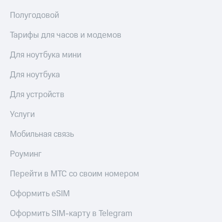
общие
подписки
Полугодовой
КИОН
и услуги,
Музыка
доступ
Тарифы для часов и модемов
к геолокации
КИОН
Кино,
Строки
Для ноутбука мини
музыка,
книги
Live
Для ноутбука
и не
только
Гудок
Для устройств
Безопасность
Мой
Услуги
МТС
Финансы
Мобильная связь
Все
Детям
приложения
и родителям
Роуминг
Инвестиции
Здоровье
Перейти в МТС со своим номером
и фитнес
Получайте
Оформить eSIM
доход
Приложения
онлайн
от МТС
Страхование
Оформить SIM-карту в Telegram