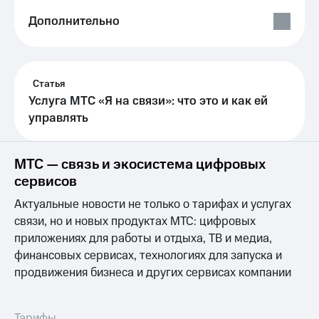
Выбрать
ТВ и телефон
красивый
для дома
Дополнительно
номер
Личный
Заменить
кабинет
SIM-
спутникового
карту
Статья
ТВ
Скачать
Услуга МТС «Я на связи»: что это и как ей
Перейти
приложение
управлять
на
Мой
eSIM
МТС
МТС
МТС — связь и экосистема цифровых
Для дома
Premium
Спутниковое ТВ
сервисов
Выберите
Подписка
Актуальные новости не только о тарифах и услугах
и подключите
на гигабайты
ТВ
интернета,
связи, но и новых продуктах МТС: цифровых
с выгодным
фильмы,
приложениях для работы и отдыха, ТВ и медиа,
тарифом
музыка
финансовых сервисах, технологиях для запуска и
и многое
продвижения бизнеса и других сервисах компании
Интернет,
другое
ТВ и телефон
Семейная
для дома
группа
Тарифы