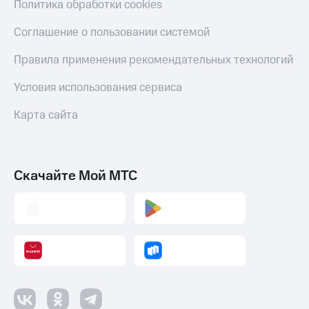
Политика обработки cookies
Пополнить
Соглашение о пользовании системой
номер
МТС
Правила применения рекомендательных технологий
Настройки
автоплатежа
Условия использования сервиса
Пополнить
Карта сайта
номер
другого
оператора
Скачайте Мой МТС
Оплата
интернета
и
ТВ
Переводы
с
телефона
на карту
МТС Pay