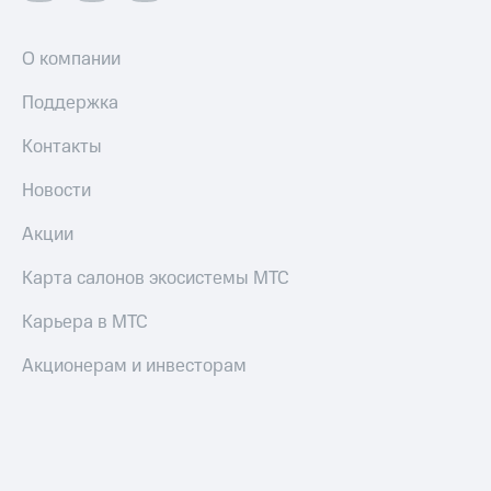
Оплата
О компании
по QR-
коду
Поддержка
за границей
Контакты
тернет-магазин
Смартфоны
Новости
Наушники
и
Акции
колонки
Карта салонов экосистемы МТС
Умные
часы
Карьера в МТС
и
трекеры
Акционерам и инвесторам
Умный
дом
Планшеты