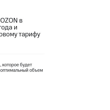
фитнес
Приложения от МТС
 OZON в
Приложения
года и
Финансы
зовому тарифу
 которое будет
ь оптимальный объем
угого оператора
Оплата
Интернет-магазин