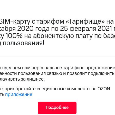
услуги, доступ к геолокации
услуги, доступ к геолокации
пасность
Финансы
Детям и родителям
Здоровье и 
SIM-карту с тарифом «Тарифище» на
кабря 2020 года по 25 февраля 2021 
ive
Гудок
Мой МТС
Все приложения
ку 100% на абонентскую плату по ба
 в нашем приложении
ц пользования!
ive
Гудок
Мой МТС
Все приложения
Инвестиции
ы сделаем вам персональное тарифное предложение,
енности пользования связью и позволит подключит
плачивать за лишнее.
ас, приобретайте специальные комплекты на OZON.
ход 15%
ить
приложение
ер МТС
Настройки автоплатежа
Пополнить номер др
ход 15%
 на карту
МТС Pay
Оплата по QR-коду за границей
Подробнее