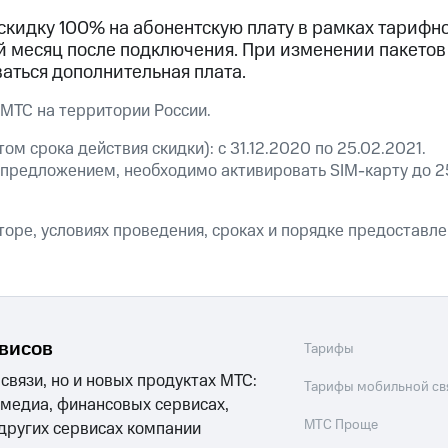
ые часы и трекеры
Умный дом
Планшеты
Акции и 
скидку 100% на абонентскую плату в рамках тарифн
 месяц после подключения. При изменении пакетов
ле при оплате с карты МТС Деньги
аться дополнительная плата.
 МТС на территории России.
ом срока действия скидки): с 31.12.2020 по 25.02.2021.
 предложением, необходимо активировать SIM-карту до 2
оре, условиях проведения, сроках и порядке предоставле
рвисов
Тарифы
 связи, но и новых продуктах МТС:
Тарифы мобильной св
 медиа, финансовых сервисах,
МТС Проще
 других сервисах компании