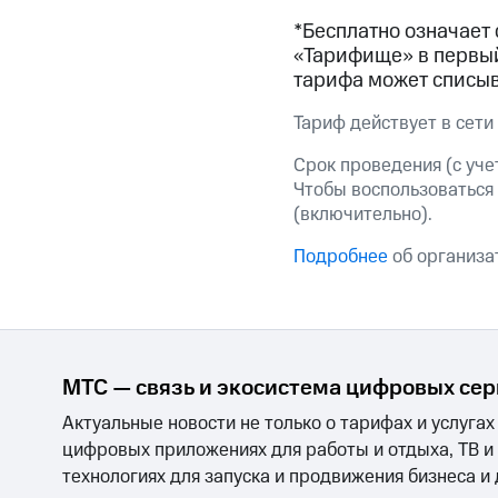
Смартфоны
Наушники и колонки
Умн
Скидка 30% на связь
*Бесплатно означает 
«Тарифище» в первый
Тарифы RED, РИИЛ и МТС Супер дешев
тарифа может списыв
Тариф действует в сети
Обзоры товаров
Срок проведения (с учет
Скидки до 40%
Чтобы воспользоваться
на смартфоны
(включительно).
при покупке со связью МТС
Подробнее
об организат
МТС — связь и экосистема цифровых се
Актуальные новости не только о тарифах и услугах
цифровых приложениях для работы и отдыха, ТВ и
технологиях для запуска и продвижения бизнеса и