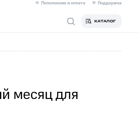
Пополнение и оплата
Поддержка
Скидка 30% на связь
Личные кабинеты
КАТАЛОГ
Мобильная связь
IM-карта для иностранцев
M
Для дома
ый месяц для
Сервисы и подписки