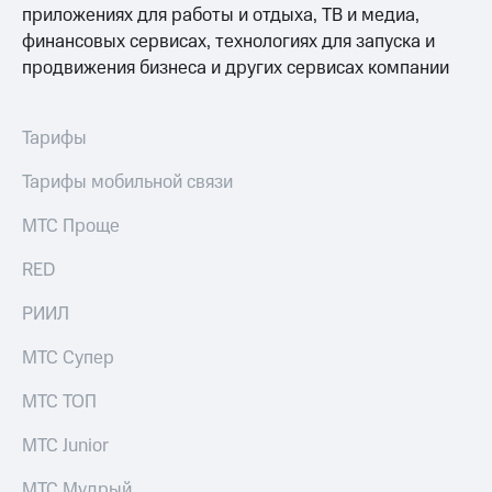
Семейная
приложениях для работы и отдыха, ТВ и медиа,
группа
финансовых сервисах, технологиях для запуска и
Спутниковое
продвижения бизнеса и других сервисах компании
Скидка
ТВ
на тарифы,
общие
Услуги
подписки
Тарифы
и услуги,
Поддержка
доступ
Тарифы мобильной связи
к геолокации
висы и подписки
МТС
МТС Проще
Сертификаты
Premium
безопасности
RED
Подписка
Всё
на гигабайты
РИИЛ
под
интернета,
рукой
фильмы,
МТС Супер
музыка
в Мой МТС
и многое
МТС ТОП
другое
Посмотрите,
что
Семейная
МТС Junior
полезного
группа
есть
МТС Мудрый