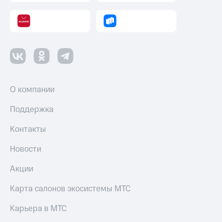
Переводы
с
телефона
на карту
МТС Pay
Оплата
О компании
по QR-
коду
Поддержка
за границей
Контакты
тернет-магазин
Смартфоны
Новости
Наушники
и
Акции
колонки
Карта салонов экосистемы МТС
Умные
часы
Карьера в МТС
и