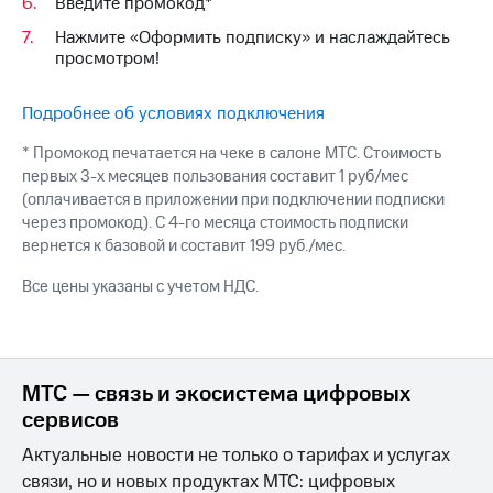
Интернет,
Введите промокод*
Выбрать
ТВ и телефон
красивый
Нажмите «Оформить подписку» и наслаждайтесь
для дома
номер
просмотром!
Заменить
Личный
SIM-
Подробнее об условиях подключения
кабинет
карту
спутникового
* Промокод печатается на чеке в салоне МТС. Стоимость
ТВ
Перейти
первых 3-х месяцев пользования составит 1 руб/мес
Скачать
на
(оплачивается в приложении при подключении подписки
приложение
eSIM
через промокод). С 4-го месяца стоимость подписки
Мой
вернется к базовой и составит 199 руб./мес.
МТС
Для дома
МТС
Спутниковое ТВ
Все цены указаны с учетом НДС.
Premium
Выберите
и подключите
Подписка
ТВ
на гигабайты
с выгодным
интернета,
тарифом
МТС — связь и экосистема цифровых
фильмы,
сервисов
музыка
и многое
Интернет,
Актуальные новости не только о тарифах и услугах
другое
ТВ и телефон
связи, но и новых продуктах МТС: цифровых
для дома