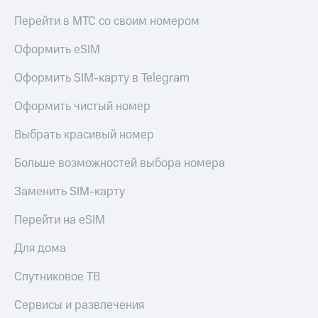
доход
Приложения
онлайн
Перейти в МТС со своим номером
от МТС
Страхование
Оформить eSIM
Акции
Покупка
Оформить SIM-карту в Telegram
Приложения
полисов
КИОН
онлайн
Оформить чистый номер
КИОН
Скидка 30%
Выбрать красивый номер
Музыка
на связь
КИОН
Больше возможностей выбора номера
С картой
Строки
МТС
Деньги
Заменить SIM-карту
Live
МТС
Перейти на eSIM
Накопления
Гудок
Для дома
Откладывайте
Мой
деньги
МТС
Спутниковое ТВ
и получайте
доход 15%
Все
Сервисы и развлечения
приложения