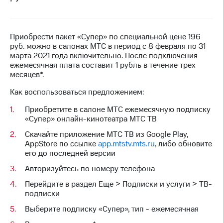
на связь
Роуминг
Тарифы
RED,
Приобрести пакет «Супер» по специальной цене 196
Семейная
РИИЛ
руб. можно в салонах МТС в период с 8 февраля по 31
группа
и МТС
марта 2021 года включительно. После подключения
Супер
ежемесячная плата составит 1 рубль в течение трех
Заказать
дешевле
месяцев*.
SIM-
при
Как воспользоваться предложением:
карту
оплате
с карты
Приобретите в салоне МТС ежемесячную подписку
Оформить
МТС
«Супер» онлайн-кинотеатра МТС ТВ
eSIM
Деньги
Скачайте приложение МТС ТВ из Google Play,
SIM-
Спутниковое ТВ
AppStore по ссылке
app.mtstv.mts.ru
, либо обновите
карта
его до последней версии
для
Выберите
иностранцев
Авторизуйтесь по номеру телефона
и подключите
ТВ
Перейдите в раздел Еще > Подписки и услуги > ТВ-
Оформить
с выгодным
подписки
чистый
тарифом
номер
Выберите подписку «Супер», тип - ежемесячная