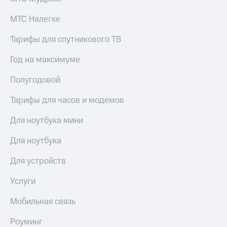
в нашем
Скидка
приложении
на тарифы,
МТС Налегке
общие
КИОН
подписки
Тарифы для спутникового ТВ
и услуги,
КИОН
доступ
Музыка
Год на максимуме
к геолокации
КИОН
Полугодовой
Кино,
Строки
музыка,
Тарифы для часов и модемов
книги
Live
и не
Для ноутбука мини
только
Гудок
Безопасность
Для ноутбука
Мой
МТС
Финансы
Для устройств
Все
Детям
Услуги
приложения
и родителям
Мобильная связь
Инвестиции
Здоровье
и фитнес
Получайте
Роуминг