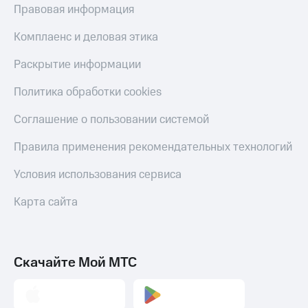
деньги
Правовая информация
при
и получайте
покупке
доход 15%
Комплаенс и деловая этика
со связью
Платежи
МТС
Раскрытие информации
и
переводы
Политика обработки cookies
Пополнить
Соглашение о пользовании системой
номер
МТС
Правила применения рекомендательных технологий
Настройки
автоплатежа
Условия использования сервиса
Пополнить
Карта сайта
номер
другого
оператора
Скачайте Мой МТС
Оплата
интернета
и
ТВ