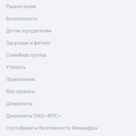
Акции
Финансы
Развлечения
Условия
Инвестиции
пополнения
Безопасность
Получайте
Скидка
доход
30%
Детям и родителям
онлайн
на связь
Страхование
Здоровье и фитнес
Тарифы
Покупка
Семейная группа
RED,
полисов
РИИЛ
онлайн
и МТС Супер
Утилиты
дешевле
Скидка 30%
при оплате
Приложения
на связь
с карты
МТС Деньги
Все сервисы
С картой
МТС
Обзоры
Документы
Деньги
товаров
МТС
Документы ПАО «МТС»
Скидки
Накопления
до 40%
Сертификаты безопасности Минцифры
на смартфоны
Откладывайте