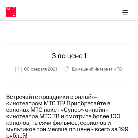
Перенести
ка 30% на связь
обильная связь
Сервисы и подписки
Интернет-магазин
Для дома
Скидка 30% на связь
Личные кабинеты
Финансы
Приложения
номер
ичные кабинеты
в МТС
Мобильная
связь
Все Новости
Тарифы
Интернет
и
ТВ
Услуги
3 по цене 1
Спутниковое
ТВ
08 февраля 2021
Домашний Интернет и ТВ
Роуминг
МТС
Деньги
Личный
кабинет
Мобильная связь
Встречайте праздники с онлайн-
Скачать
Перенести
кинотеатром МТС ТВ! Приобретайте в
приложение
номер
салонах МТС пакет «Супер» онлайн-
Мой
в МТС
кинотеатра МТС ТВ и смотрите более 100
МТС
каналов, тысячи фильмов, сериалов и
Акции
Тарифы
мультиков три месяца по цене - всего за 199
рублей!
Скидка 30%
Услуги