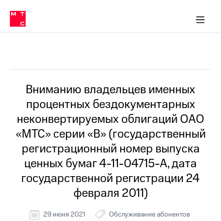
Перенести
ка 30% на связь
обильная связь
Сервисы и подписки
Интернет-магазин
Для дома
Скидка 30% на связь
Личные кабинеты
Финансы
Приложения
номер
ичные кабинеты
в МТС
Мобильная
связь
Все Новости
Тарифы
Интернет
и
ТВ
Услуги
Вниманию владельцев именных
Спутниковое
процентных бездокументарных
ТВ
Роуминг
неконвертируемых облигаций ОАО
МТС
«МТС» серии «В» (государственный
Деньги
Личный
регистрационный номер выпуска
кабинет
Мобильная связь
ценных бумаг 4-11-04715-А, дата
Скачать
Перенести
приложение
номер
государственной регистрации 24
Мой
в МТС
МТС
февраля 2011)
Акции
Тарифы
29 июня 2021
Обслуживание абонентов
Скидка 30%
Услуги