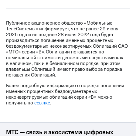
на связь
Роуминг
Тарифы
RED,
Публичное акционерное общество «Мобильные
Семейная
РИИЛ
ТелеСистемы» информирует, что не ранее 29 июня
группа
и МТС
2021 года и не позднее 28 июня 2022 года будет
Супер
производиться погашение именных процентных
Заказать
дешевле
бездокументарных неконвертируемых Облигаций ОАО
SIM-
при
«МТС» серии «В». Облигации погашаются по
карту
оплате
номинальной стоимости денежными средствами как
с карты
в наличном, так и в безналичном порядке, при этом
Оформить
МТС
владельцы Облигаций имеют право выбора порядка
eSIM
Деньги
погашения Облигаций.
SIM-
Более подробную информацию о порядке погашения
Спутниковое ТВ
карта
именных процентных бездокументарных
для
неконвертируемых облигаций серии «В» можно
Выберите
иностранцев
получить по
ссылке
.
и подключите
ТВ
Оформить
с выгодным
чистый
тарифом
номер
МТС — связь и экосистема цифровых