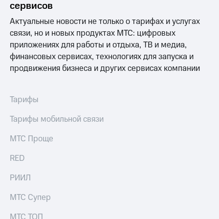
Интернет,
Выбрать
сервисов
ТВ и телефон
красивый
для дома
номер
Актуальные новости не только о тарифах и услугах
связи, но и новых продуктах МТС: цифровых
Заменить
приложениях для работы и отдыха, ТВ и медиа,
Личный
SIM-
кабинет
финансовых сервисах, технологиях для запуска и
карту
спутникового
продвижения бизнеса и других сервисах компании
ТВ
Перейти
Скачать
на
приложение
eSIM
Тарифы
Мой
МТС
Для дома
Тарифы мобильной связи
МТС
Спутниковое ТВ
Premium
Выберите
МТС Проще
и подключите
Подписка
ТВ
на гигабайты
RED
с выгодным
интернета,
тарифом
фильмы,
РИИЛ
музыка
и многое
Интернет,
МТС Супер
другое
ТВ и телефон
для дома
МТС ТОП