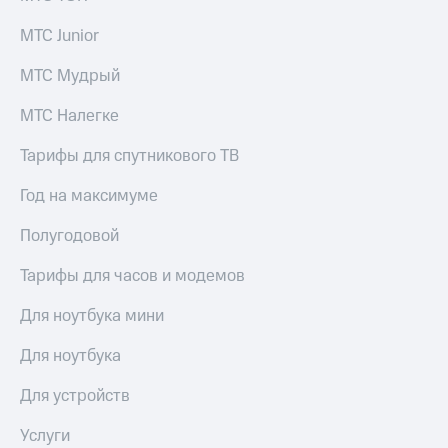
Семейная
группа
МТС Junior
Спутниковое
Скидка
ТВ
МТС Мудрый
на тарифы,
общие
Услуги
МТС Налегке
подписки
и услуги,
Поддержка
Тарифы для спутникового ТВ
доступ
к геолокации
висы и подписки
Год на максимуме
МТС
Сертификаты
Premium
безопасности
Полугодовой
Подписка
Всё
на гигабайты
Тарифы для часов и модемов
под
интернета,
рукой
фильмы,
Для ноутбука мини
музыка
в Мой МТС
и многое
Для ноутбука
другое
Посмотрите,
что
Для устройств
Семейная
полезного
группа
есть
Услуги