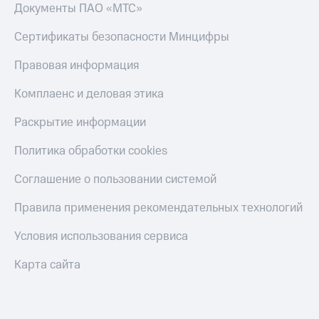
Акции
Финансы
Документы ПАО «МТС»
Условия
Инвестиции
пополнения
Сертификаты безопасности Минцифры
Получайте
Скидка
доход
Правовая информация
30%
онлайн
на связь
Комплаенс и деловая этика
Страхование
Тарифы
Раскрытие информации
Покупка
RED,
полисов
РИИЛ
Политика обработки cookies
онлайн
и МТС Супер
дешевле
Скидка 30%
Соглашение о пользовании системой
при оплате
на связь
с карты
Правила применения рекомендательных технологий
МТС Деньги
С картой
МТС
Условия использования сервиса
Обзоры
Деньги
товаров
Карта сайта
МТС
Скидки
Накопления
до 40%
на смартфоны
Откладывайте