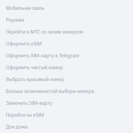
в нашем
Скидка
приложении
Мобильная связь
на тарифы,
общие
КИОН
Роуминг
подписки
и услуги,
КИОН
Перейти в МТС со своим номером
доступ
Музыка
к геолокации
Оформить eSIM
КИОН
Кино,
Строки
музыка,
Оформить SIM-карту в Telegram
книги
Live
и не
Оформить чистый номер
только
Гудок
Выбрать красивый номер
Безопасность
Мой
МТС
Больше возможностей выбора номера
Финансы
Все
Заменить SIM-карту
Детям
приложения
и родителям
Перейти на eSIM
Инвестиции
Здоровье
Для дома
и фитнес
Получайте