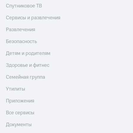
доход
Приложения
Спутниковое ТВ
онлайн
от МТС
Сервисы и развлечения
Страхование
Акции
Развлечения
Покупка
Приложения
полисов
КИОН
онлайн
Безопасность
КИОН
Скидка 30%
Детям и родителям
Музыка
на связь
Здоровье и фитнес
КИОН
С картой
Строки
МТС
Семейная группа
Деньги
Live
Утилиты
МТС
Накопления
Гудок
Приложения
Откладывайте
Мой
деньги
Все сервисы
МТС
и получайте
доход 15%
Все
Документы
приложения