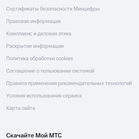
Акции
Финансы
Условия
Инвестиции
Сертификаты безопасности Минцифры
пополнения
Получайте
Правовая информация
Скидка
доход
30%
онлайн
Комплаенс и деловая этика
на связь
Страхование
Раскрытие информации
Тарифы
Покупка
RED,
Политика обработки cookies
полисов
РИИЛ
онлайн
и МТС Супер
Соглашение о пользовании системой
дешевле
Скидка 30%
при оплате
Правила применения рекомендательных технологий
на связь
с карты
МТС Деньги
С картой
Условия использования сервиса
МТС
Обзоры
Деньги
Карта сайта
товаров
МТС
Скидки
Накопления
до 40%
на смартфоны
Скачайте Мой МТС
Откладывайте