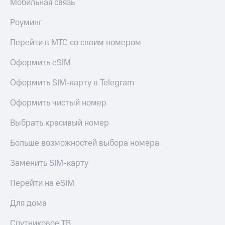
в нашем
Мобильная связь
Скидка
приложении
на тарифы,
Роуминг
общие
КИОН
подписки
Перейти в МТС со своим номером
и услуги,
КИОН
доступ
Музыка
Оформить eSIM
к геолокации
КИОН
Кино,
Оформить SIM-карту в Telegram
Строки
музыка,
книги
Оформить чистый номер
Live
и не
только
Выбрать красивый номер
Гудок
Безопасность
Больше возможностей выбора номера
Мой
МТС
Финансы
Заменить SIM-карту
Все
Детям
приложения
Перейти на eSIM
и родителям
Инвестиции
Для дома
Здоровье
и фитнес
Получайте
Спутниковое ТВ