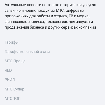
Интернет,
Выбрать
Актуальные новости не только о тарифах и услугах
ТВ и телефон
красивый
для дома
номер
связи, но и новых продуктах МТС: цифровых
приложениях для работы и отдыха, ТВ и медиа,
Заменить
финансовых сервисах, технологиях для запуска и
Личный
SIM-
кабинет
продвижения бизнеса и других сервисах компании
карту
спутникового
ТВ
Перейти
Скачать
на
Тарифы
приложение
eSIM
Мой
Тарифы мобильной связи
МТС
Для дома
МТС
Спутниковое ТВ
МТС Проще
Premium
Выберите
и подключите
RED
Подписка
ТВ
на гигабайты
с выгодным
РИИЛ
интернета,
тарифом
фильмы,
музыка
МТС Супер
и многое
Интернет,
другое
ТВ и телефон
МТС ТОП
для дома