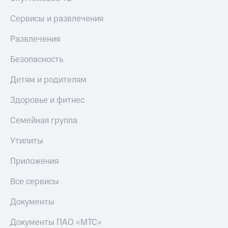
доход
Приложения
онлайн
Сервисы и развлечения
от МТС
Страхование
Акции
Развлечения
Покупка
Приложения
Безопасность
полисов
КИОН
онлайн
Детям и родителям
КИОН
Скидка 30%
Музыка
на связь
Здоровье и фитнес
КИОН
С картой
Семейная группа
Строки
МТС
Деньги
Утилиты
Live
МТС
Приложения
Накопления
Гудок
Все сервисы
Откладывайте
Мой
деньги
МТС
Документы
и получайте
доход 15%
Все
Документы ПАО «МТС»
приложения