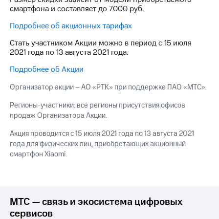
на связь
смартфона и составляет до 7000 руб.
Роуминг
Подробнее об акционных тарифах
Тарифы
RED,
Стать участником Акции можно в период с 15 июля
Семейная
РИИЛ
2021 года по 13 августа 2021 года.
группа
и МТС
Супер
Подробнее об Акции
Заказать
дешевле
SIM-
при
Организатор акции – АО «РТК» при поддержке ПАО «МТС».
карту
оплате
с карты
Регионы-участники: все регионы присутствия офисов
Оформить
МТС
продаж Организатора Акции.
eSIM
Деньги
Акция проводится с 15 июля 2021 года по 13 августа 2021
SIM-
Спутниковое ТВ
года для физических лиц, приобретающих акционный
карта
смартфон Xiaomi.
для
Выберите
иностранцев
и подключите
ТВ
Оформить
с выгодным
чистый
тарифом
МТС — связь и экосистема цифровых
номер
сервисов