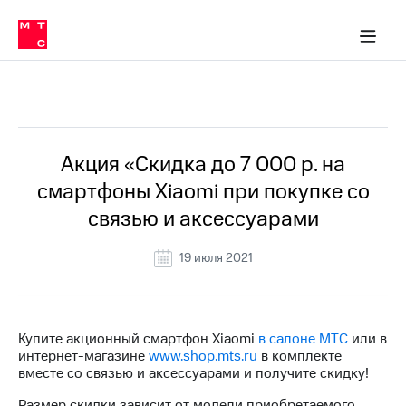
Перенести
ка 30% на связь
обильная связь
Сервисы и подписки
Интернет-магазин
Для дома
Скидка 30% на связь
Личные кабинеты
Финансы
Приложения
номер
ичные кабинеты
в МТС
Мобильная
связь
Все Новости
Тарифы
Интернет
и
ТВ
Услуги
Акция «Скидка до 7 000 р. на
Спутниковое
смартфоны Xiaomi при покупке со
ТВ
Роуминг
связью и аксессуарами
МТС
Деньги
19 июля 2021
Личный
кабинет
Мобильная связь
Скачать
Перенести
приложение
номер
Мой
в МТС
Купите акционный смартфон Xiaomi
в салоне МТС
или в
МТС
интернет-магазине
www.shop.mts.ru
в комплекте
Акции
Тарифы
вместе со связью и аксессуарами и получите скидку!
Скидка 30%
Услуги
Размер скидки зависит от модели приобретаемого