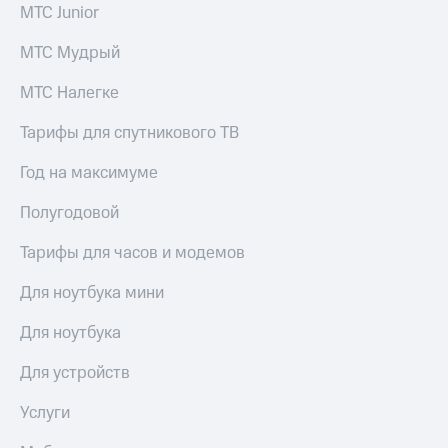
Семейная
МТС Junior
группа
Спутниковое
МТС Мудрый
Скидка
ТВ
на тарифы,
МТС Налегке
общие
Услуги
подписки
Тарифы для спутникового ТВ
и услуги,
Поддержка
доступ
Год на максимуме
к геолокации
висы и подписки
МТС
Сертификаты
Полугодовой
Premium
безопасности
Тарифы для часов и модемов
Подписка
Всё
на гигабайты
под
Для ноутбука мини
интернета,
рукой
фильмы,
музыка
в Мой МТС
Для ноутбука
и многое
другое
Посмотрите,
Для устройств
что
Семейная
полезного
Услуги
группа
есть