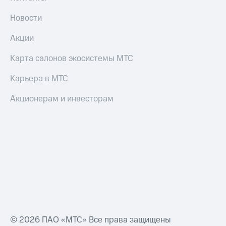
деньги
при
и получайте
Новости
покупке
доход 15%
со связью
Акции
Платежи
МТС
и
Карта салонов экосистемы МТС
переводы
Карьера в МТС
Пополнить
номер
Акционерам и инвесторам
МТС
Настройки
автоплатежа
Пополнить
номер
другого
оператора
Оплата
интернета
и
© 2026 ПАО «МТС» Все права защищены
ТВ