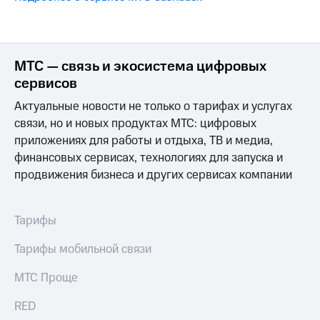
на связь
Роуминг
Тарифы
RED,
МТС — связь и экосистема цифровых
Семейная
РИИЛ
группа
и МТС
сервисов
Супер
Заказать
Актуальные новости не только о тарифах и услугах
дешевле
SIM-
при
связи, но и новых продуктах МТС: цифровых
карту
оплате
приложениях для работы и отдыха, ТВ и медиа,
с карты
финансовых сервисах, технологиях для запуска и
Оформить
МТС
eSIM
продвижения бизнеса и других сервисах компании
Деньги
SIM-
Спутниковое ТВ
карта
Тарифы
для
Выберите
иностранцев
и подключите
Тарифы мобильной связи
ТВ
Оформить
с выгодным
МТС Проще
чистый
тарифом
номер
RED