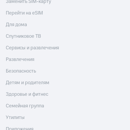
в нашем
Заменить SIM-карту
Скидка
приложении
на тарифы,
Перейти на eSIM
общие
КИОН
подписки
Для дома
и услуги,
КИОН
доступ
Музыка
Спутниковое ТВ
к геолокации
КИОН
Кино,
Сервисы и развлечения
Строки
музыка,
книги
Развлечения
Live
и не
только
Безопасность
Гудок
Безопасность
Детям и родителям
Мой
МТС
Финансы
Здоровье и фитнес
Все
Детям
приложения
Семейная группа
и родителям
Инвестиции
Утилиты
Здоровье
и фитнес
Получайте
Приложения