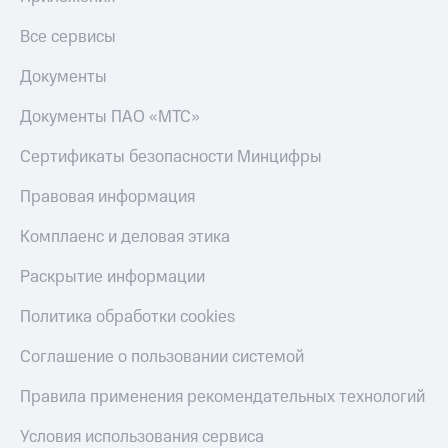
доход
Приложения
онлайн
Все сервисы
от МТС
Страхование
Акции
Документы
Покупка
Приложения
Документы ПАО «МТС»
полисов
КИОН
онлайн
Сертификаты безопасности Минцифры
КИОН
Скидка 30%
Музыка
на связь
Правовая информация
КИОН
С картой
Комплаенс и деловая этика
Строки
МТС
Деньги
Раскрытие информации
Live
МТС
Политика обработки cookies
Накопления
Гудок
Соглашение о пользовании системой
Откладывайте
Мой
деньги
МТС
Правила применения рекомендательных технологий
и получайте
доход 15%
Все
Условия использования сервиса
приложения