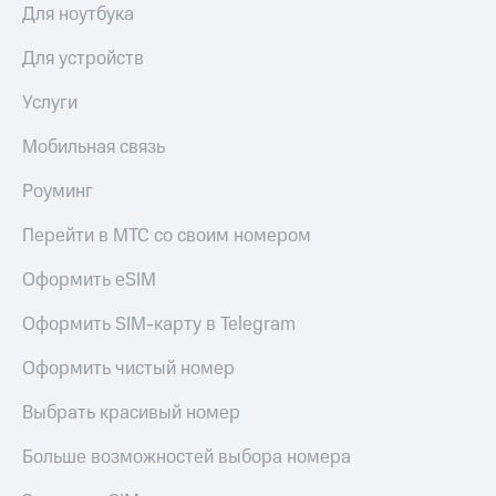
Семейная
Для ноутбука
группа
Спутниковое
Для устройств
Скидка
ТВ
на тарифы,
Услуги
общие
Услуги
подписки
Мобильная связь
и услуги,
Поддержка
доступ
Роуминг
к геолокации
висы и подписки
МТС
Сертификаты
Перейти в МТС со своим номером
Premium
безопасности
Оформить eSIM
Подписка
Всё
на гигабайты
под
Оформить SIM-карту в Telegram
интернета,
рукой
фильмы,
музыка
в Мой МТС
Оформить чистый номер
и многое
другое
Посмотрите,
Выбрать красивый номер
что
Семейная
полезного
Больше возможностей выбора номера
группа
есть