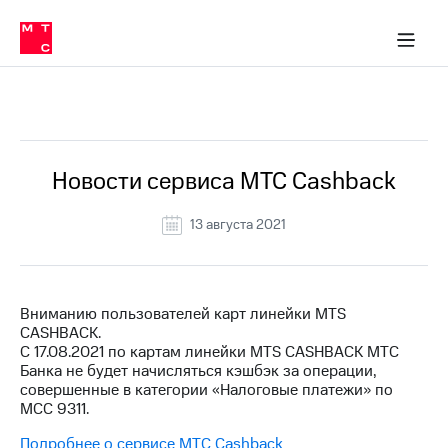
Перенести
ка 30% на связь
обильная связь
Сервисы и подписки
Интернет-магазин
Для дома
Скидка 30% на связь
Личные кабинеты
Финансы
Приложения
номер
ичные кабинеты
в МТС
Мобильная
связь
Все Новости
Тарифы
Интернет
и
ТВ
Услуги
Новости сервиса МТС Cashback
Спутниковое
ТВ
13 августа 2021
Роуминг
МТС
Деньги
Личный
кабинет
Мобильная связь
Вниманию пользователей карт линейки MTS
Скачать
Перенести
CASHBACK.
приложение
номер
С 17.08.2021 по картам линейки MTS CASHBACK МТС
Мой
в МТС
Банка не будет начисляться кэшбэк за операции,
МТС
совершенные в категории «Налоговые платежи» по
Акции
Тарифы
МСС 9311.
Скидка 30%
Услуги
Подробнее о сервисе МТС Cashback