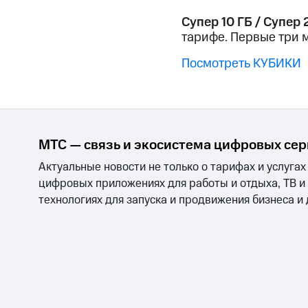
Смартфоны
Наушники и колонки
Умн
Скидка 30% на связь
Супер 10 ГБ / Супер 
тарифе. Первые три м
Тарифы RED, РИИЛ и МТС Супер дешев
Посмотреть КУБИКИ
Обзоры товаров
Скидки до 40%
на смартфоны
МТС — связь и экосистема цифровых се
при покупке со связью МТС
Актуальные новости не только о тарифах и услугах
цифровых приложениях для работы и отдыха, ТВ и
технологиях для запуска и продвижения бизнеса и