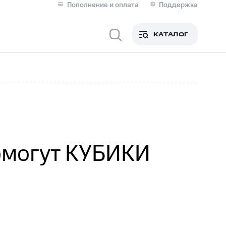
Пополнение и оплата
Поддержка
Скидка 30% на связь
Личные кабинеты
КАТАЛОГ
Мобильная связь
IM-карта для иностранцев
M
Для дома
помогут КУБИКИ
Сервисы и подписки