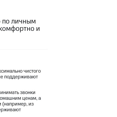
фитнес
Приложения от МТС
ф по личным
Приложения
 комфортно и
Финансы
ксимально чистого
рые поддерживают
ринимать звонки
 домашним ценам, а
угого оператора
Оплата
и (например, из
держивают
Интернет-магазин