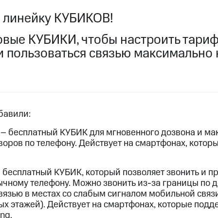
услуги, доступ к геолокации
услуги, доступ к геолокации
 линейку КУБИКОВ!
пасность
Финансы
Детям и родителям
Здоровье и 
овые КУБИКИ, чтобы настроить тари
и пользоваться связью максимально
ive
Гудок
Мой МТС
Все приложения
 в нашем приложении
ive
Гудок
Мой МТС
Все приложения
Инвестиции
бавили:
– бесплатный КУБИК для мгновенного дозвона и ма
оворов по телефону. Действует на смартфонах, кото
ход 15%
 бесплатный КУБИК, который позволяет звонить и п
бычному телефону. Можно звонить из-за границы по
ер МТС
Настройки автоплатежа
Пополнить номер др
ход 15%
вязью в местах со слабым сигналом мобильной связ
 на карту
МТС Pay
Оплата по QR-коду за границей
ых этажей). Действует на смартфонах, которые под
ing
.