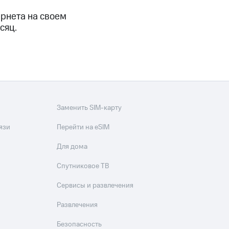
скидки
Все товары
ернета на своем
сяц.
Заменить SIM-карту
язи
Перейти на eSIM
Для дома
Спутниковое ТВ
Сервисы и развлечения
Развлечения
Безопасность