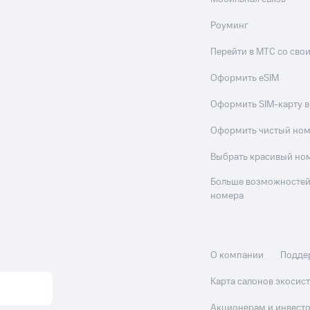
Роуминг
Перейти в МТС со св
Оформить eSIM
Оформить SIM-карту в
Оформить чистый но
Выбрать красивый но
Больше возможностей
номера
О компании
Подде
Карта салонов экоси
Акционерам и инвест