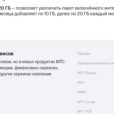
ые часы и трекеры
Умный дом
Планшеты
Акции и 
20 ГБ
– позволяет увеличить пакет включённого инт
есяца добавляет по 10 ГБ, далее по 20 ГБ каждый ме
ле при оплате с карты МТС Деньги
рвисов
Тарифы
 связи, но и новых продуктах МТС:
Тарифы мобильной св
 медиа, финансовых сервисах,
МТС Проще
 других сервисах компании
RED
РИИЛ
МТС Супер
МТС ТОП