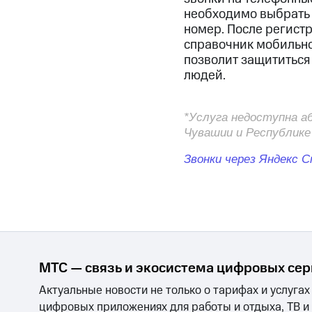
Смартфоны
Наушники и колонки
Умн
необходимо выбрать 
Скидка 30% на связь
номер. После регистр
справочник мобильно
Тарифы RED, РИИЛ и МТС Супер дешев
позволит защититься
людей.
Обзоры товаров
Скидки до 40%
*Услуга недоступна а
на смартфоны
Чувашии и Республике
при покупке со связью МТС
Звонки через Яндекс 
МТС — связь и экосистема цифровых се
Актуальные новости не только о тарифах и услугах
цифровых приложениях для работы и отдыха, ТВ и