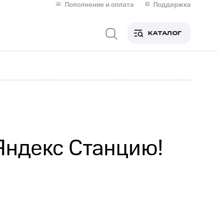
Пополнение и оплата
Поддержка
Скидка 30% на связь
Личные кабинеты
КАТАЛОГ
Мобильная связь
IM-карта для иностранцев
M
Для дома
Яндекс Станцию!
Сервисы и подписки