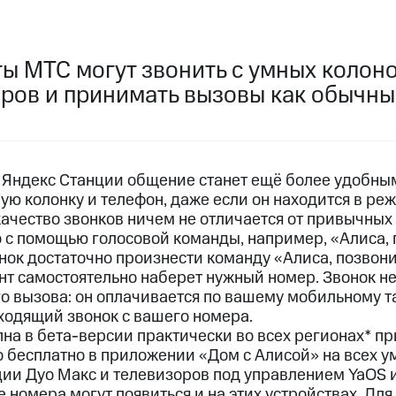
услуги, доступ к геолокации
услуги, доступ к геолокации
пасность
Финансы
Детям и родителям
Здоровье и 
ты МТС могут звонить с умных колон
ров и принимать вызовы как обычны
ive
Гудок
Мой МТС
Все приложения
 в нашем приложении
ive
Гудок
Мой МТС
Все приложения
Инвестиции
 Яндекс Станции общение станет ещё более удобны
ю колонку и телефон, даже если он находится в реж
качество звонков ничем не отличается от привычных
 с помощью голосовой команды, например, «Алиса, 
нок достаточно произнести команду «Алиса, позвони
т самостоятельно наберет нужный номер. Звонок не
о вызова: он оплачивается по вашему мобильному т
ход 15%
ходящий звонок с вашего номера.
на в бета-версии практически во всех регионах* пр
ер МТС
Настройки автоплатежа
Пополнить номер др
ход 15%
 бесплатно в приложении «Дом с Алисой» на всех у
 на карту
МТС Pay
Оплата по QR-коду за границей
ции Дуо Макс и телевизоров под управлением YaOS 
 номера могут появиться и на этих устройствах. Для