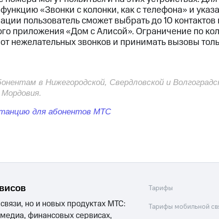
ые часы и трекеры
Умный дом
Планшеты
Акции и 
функцию «Звонки с колонки, как с телефона» и указ
ации пользователь сможет выбрать до 10 контактов 
го приложения «Дом с Алисой». Ограничение по кол
ле при оплате с карты МТС Деньги
 от нежелательных звонков и принимать вызовы толь
бонентам в Нижегородской, Свердловской и Волгоградс
 Мордовия.
Станцию для абонентов МТС
рвисов
Тарифы
 связи, но и новых продуктах МТС:
Тарифы мобильной св
 медиа, финансовых сервисах,