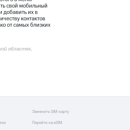
скидки
Все товары
ать свой мобильный
и добавить их в
ичеству контактов
ко от самых близких
кой областях,
Заменить SIM-карту
язи
Перейти на eSIM