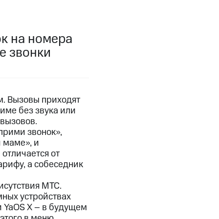
фитнес
Приложения от МТС
ок на номера
Приложения
е звонки
Финансы
м. Вызовы приходят
име без звука или
 вызовов.
прими звонок»,
 маме», и
 отличается от
арифу, а собеседник
исутствия МТС.
угого оператора
Оплата
мных устройствах
и YaOS X – в будущем
Интернет-магазин
 этого в меню