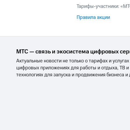
Смартфоны
Наушники и колонки
Умн
Тарифы-участники: «МТ
Скидка 30% на связь
Правила акции
Тарифы RED, РИИЛ и МТС Супер дешев
Обзоры товаров
Скидки до 40%
МТС — связь и экосистема цифровых се
на смартфоны
Актуальные новости не только о тарифах и услугах
при покупке со связью МТС
цифровых приложениях для работы и отдыха, ТВ и
технологиях для запуска и продвижения бизнеса и