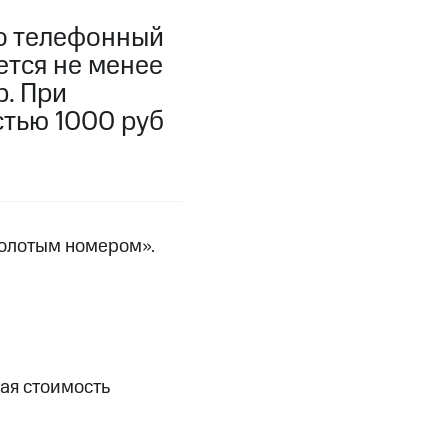
то телефонный
фитнес
Приложения от МТС
ется не менее
р. При
Приложения
стью 1000 руб
Финансы
золотым номером».
ая стоимость
угого оператора
Оплата
Интернет-магазин