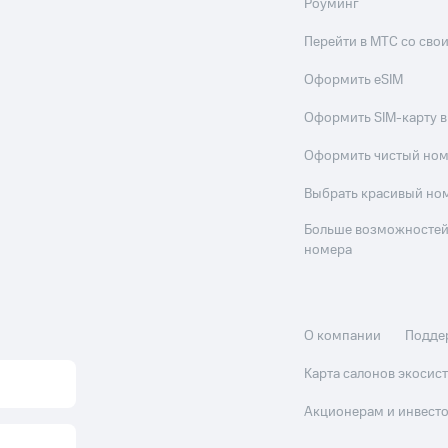
Роуминг
Перейти в МТС со св
Оформить eSIM
Оформить SIM-карту в
Оформить чистый но
Выбрать красивый но
Больше возможностей
номера
О компании
Подде
Карта салонов экоси
Акционерам и инвест