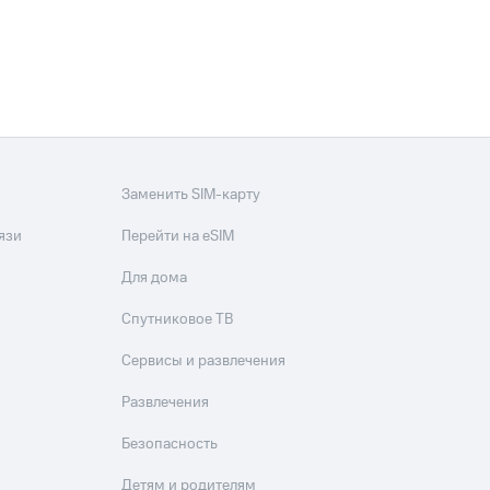
скидки
Все товары
Заменить SIM-карту
язи
Перейти на eSIM
Для дома
Спутниковое ТВ
Сервисы и развлечения
Развлечения
Безопасность
Детям и родителям