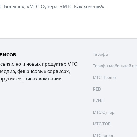
ые часы и трекеры
Умный дом
Планшеты
Акции и 
С Больше», «МТС Супер», «МТС Как хочешь!»
ле при оплате с карты МТС Деньги
рвисов
Тарифы
 связи, но и новых продуктах МТС:
Тарифы мобильной св
 медиа, финансовых сервисах,
МТС Проще
 других сервисах компании
RED
РИИЛ
МТС Супер
МТС ТОП
МТС Junior