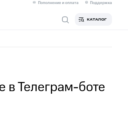
Пополнение и оплата
Поддержка
Скидка 30% на связь
Личные кабинеты
КАТАЛОГ
Мобильная связь
IM-карта для иностранцев
M
Для дома
е в Телеграм-боте
Сервисы и подписки