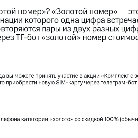
услуги, доступ к геолокации
услуги, доступ к геолокации
лотой номер»? «Золотой номер» — э
пасность
Финансы
Детям и родителям
Здоровье и 
инации которого одна цифра встреча
овторяются пары из двух разных циф
ive
Гудок
Мой МТС
Все приложения
рез ТГ-бот «золотой» номер стоимо
 в нашем приложении
ive
Гудок
Мой МТС
Все приложения
Инвестиции
да вы можете принять участие в акции «Комплект с 
то приобрести новую SIM-карту через телеграм-бот.
ход 15%
лефона категории «золото» со скидкой 100% (обычн
ер МТС
Настройки автоплатежа
Пополнить номер др
ход 15%
 на карту
МТС Pay
Оплата по QR-коду за границей