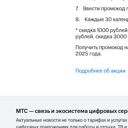
Смартфоны
Наушники и колонки
Умн
Скидка 30% на связь
7. Ввести промокод 
8. Каждые 30 кален
Тарифы RED, РИИЛ и МТС Супер дешев
* скидка 1000 рублей
Обзоры товаров
рублей, скидка 3000 
Скидки до 40%
Получить промокод на 
на смартфоны
2025 года.
при покупке со связью МТС
Подробнее об акции
МТС — связь и экосистема цифровых се
Актуальные новости не только о тарифах и услугах
цифровых приложениях для работы и отдыха, ТВ и