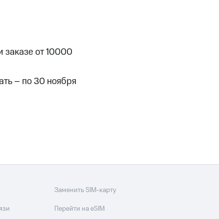
скидки
Все товары
и заказе от 10000
ать – по 30 ноября
Заменить SIM-карту
язи
Перейти на eSIM