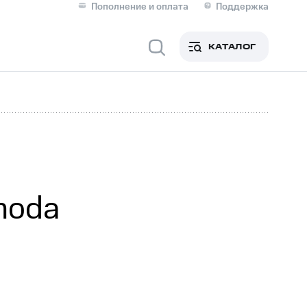
Пополнение и оплата
Поддержка
Скидка 30% на связь
Личные кабинеты
КАТАЛОГ
Мобильная связь
IM-карта для иностранцев
M
Для дома
moda
Сервисы и подписки