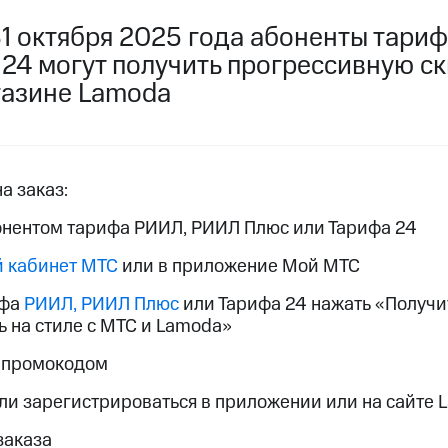
услуги, доступ к геолокации
услуги, доступ к геолокации
 31 октября 2025 года абоненты тар
пасность
Финансы
Детям и родителям
Здоровье и 
24 могут получить прогрессивную ск
газине Lamoda
ive
Гудок
Мой МТС
Все приложения
 в нашем приложении
ive
Гудок
Мой МТС
Все приложения
Инвестиции
а заказ:
бонентом тарифа РИИЛ, РИИЛ Плюс или Тарифа 24
 кабинет МТС
или в приложение Мой МТС
ифа
РИИЛ, РИИЛ Плюс
или Тарифа 24 нажать «Получит
ь на стиле с МТС и Lamoda»
ход 15%
 промокодом
ер МТС
Настройки автоплатежа
Пополнить номер др
ход 15%
ли зарегистрироваться в приложении или на сайте 
 на карту
МТС Pay
Оплата по QR-коду за границей
заказа