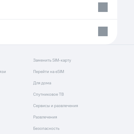
Приложения
Финансы
Заменить SIM-карту
язи
Перейти на eSIM
угого оператора
Оплата
Для дома
Интернет-магазин
Спутниковое ТВ
скидки
Все товары
Сервисы и развлечения
Развлечения
Безопасность