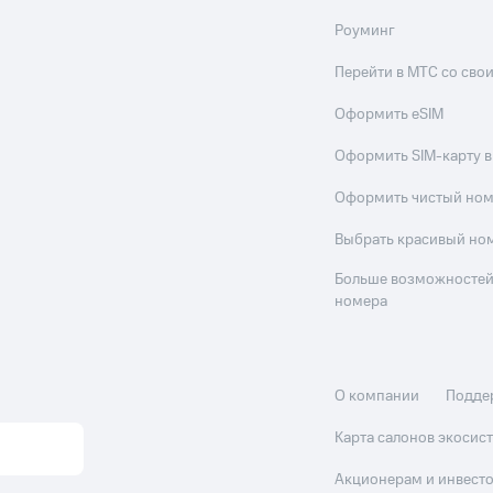
Роуминг
Перейти в МТС со св
Оформить eSIM
Оформить SIM-карту в
Оформить чистый но
Выбрать красивый но
Больше возможностей
номера
О компании
Подде
Карта салонов экоси
Акционерам и инвест