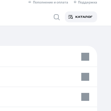
Пополнение и оплата
Поддержка
Скидка 30% на связь
Личные кабинеты
КАТАЛОГ
Мобильная связь
IM-карта для иностранцев
M
Для дома
Сервисы и подписки
фитнес
Приложения от МТС