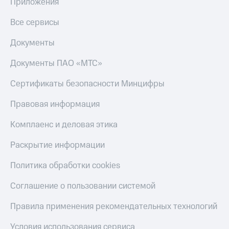
общие
Приложения
подписки
КИОН
и услуги,
Все сервисы
Музыка
доступ
к геолокации
Документы
КИОН
Кино,
Строки
музыка,
Документы ПАО «МТС»
книги
Live
и не
Сертификаты безопасности Минцифры
только
Гудок
Правовая информация
Безопасность
Мой
МТС
Комплаенс и деловая этика
Финансы
Все
Раскрытие информации
Детям
приложения
и родителям
Политика обработки cookies
Инвестиции
Здоровье
Соглашение о пользовании системой
и фитнес
Получайте
доход
Приложения
Правила применения рекомендательных технологий
онлайн
от МТС
Страхование
Условия использования сервиса