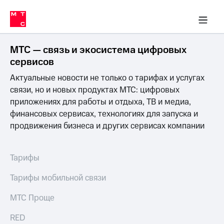
Перенести
ка 30% на связь
обильная связь
Сервисы и подписки
Интернет-магазин
Для дома
Скидка 30% на связь
Личные кабинеты
Финансы
Приложения
номер
ичные кабинеты
в МТС
Мобильная
связь
МТС — связь и экосистема цифровых
Тарифы
Интернет
сервисов
и
Актуальные новости не только о тарифах и услугах
ТВ
Услуги
связи, но и новых продуктах МТС: цифровых
Спутниковое
приложениях для работы и отдыха, ТВ и медиа,
ТВ
финансовых сервисах, технологиях для запуска и
Роуминг
продвижения бизнеса и других сервисах компании
МТС
Деньги
Личный
кабинет
Мобильная связь
Тарифы
Скачать
Перенести
приложение
номер
Тарифы мобильной связи
Мой
в МТС
МТС
МТС Проще
Акции
Тарифы
RED
Скидка 30%
Услуги