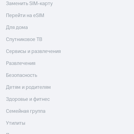
Заменить SIM-карту
Спутниковое
Скидка
ТВ
на тарифы,
Перейти на eSIM
общие
Услуги
подписки
и услуги,
Для дома
Поддержка
доступ
к геолокации
Спутниковое ТВ
Сертификаты
висы и подписки
МТС
безопасности
Сервисы и развлечения
Premium
Всё
Развлечения
Подписка
под
на гигабайты
рукой
Безопасность
интернета,
в Мой МТС
фильмы,
Детям и родителям
музыка
Посмотрите,
и многое
что
Здоровье и фитнес
другое
полезного
Семейная
есть
Семейная группа
группа
в нашем
приложении
Утилиты
Скидка
на тарифы,
КИОН