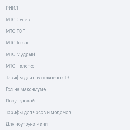
на связь
РИИЛ
Роуминг
Тарифы
МТС Супер
RED,
Семейная
РИИЛ
МТС ТОП
группа
и МТС
Супер
МТС Junior
Заказать
дешевле
SIM-
при
карту
МТС Мудрый
оплате
с карты
Оформить
МТС
МТС Налегке
eSIM
Деньги
Тарифы для спутникового ТВ
SIM-
Спутниковое ТВ
карта
Год на максимуме
для
Выберите
иностранцев
и подключите
Полугодовой
ТВ
Оформить
с выгодным
Тарифы для часов и модемов
чистый
тарифом
номер
Для ноутбука мини
Интернет,