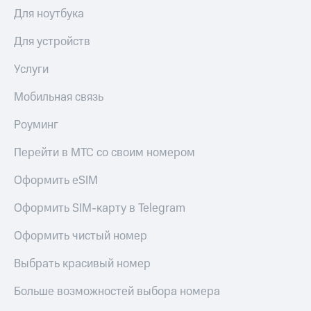
Выбрать
ТВ и телефон
Для ноутбука
красивый
для дома
номер
Для устройств
Личный
Заменить
кабинет
SIM-
Услуги
спутникового
карту
ТВ
Скачать
Мобильная связь
Перейти
приложение
на
Мой
Роуминг
eSIM
МТС
МТС
Перейти в МТС со своим номером
Для дома
Premium
Спутниковое ТВ
Оформить eSIM
Выберите
Подписка
и подключите
на гигабайты
Оформить SIM-карту в Telegram
ТВ
интернета,
с выгодным
фильмы,
Оформить чистый номер
тарифом
музыка
и многое
Выбрать красивый номер
Интернет,
другое
ТВ и телефон
Семейная
Больше возможностей выбора номера
для дома
группа