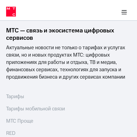
Перенести
ка 30% на связь
обильная связь
Сервисы и подписки
Интернет-магазин
Для дома
Скидка 30% на связь
Личные кабинеты
Финансы
Приложения
номер
ичные кабинеты
в МТС
Мобильная
связь
МТС — связь и экосистема цифровых
Тарифы
Интернет
сервисов
и
Актуальные новости не только о тарифах и услугах
ТВ
Услуги
связи, но и новых продуктах МТС: цифровых
Спутниковое
приложениях для работы и отдыха, ТВ и медиа,
ТВ
финансовых сервисах, технологиях для запуска и
Роуминг
продвижения бизнеса и других сервисах компании
МТС
Деньги
Личный
кабинет
Мобильная связь
Тарифы
Скачать
Перенести
приложение
номер
Тарифы мобильной связи
Мой
в МТС
МТС
МТС Проще
Акции
Тарифы
RED
Скидка 30%
Услуги