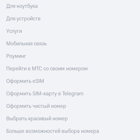
Выбрать
ТВ и телефон
Для ноутбука
красивый
для дома
номер
Для устройств
Личный
Заменить
кабинет
SIM-
Услуги
спутникового
карту
ТВ
Скачать
Мобильная связь
Перейти
приложение
на
Мой
Роуминг
eSIM
МТС
МТС
Перейти в МТС со своим номером
Для дома
Premium
Спутниковое ТВ
Оформить eSIM
Выберите
Подписка
и подключите
на гигабайты
Оформить SIM-карту в Telegram
ТВ
интернета,
с выгодным
фильмы,
Оформить чистый номер
тарифом
музыка
и многое
Выбрать красивый номер
Интернет,
другое
ТВ и телефон
Семейная
Больше возможностей выбора номера
для дома
группа