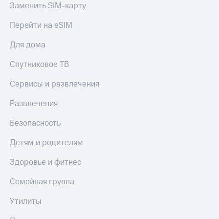
Заменить SIM-карту
Спутниковое
Скидка
ТВ
на тарифы,
Перейти на eSIM
общие
Услуги
подписки
и услуги,
Для дома
Поддержка
доступ
к геолокации
Спутниковое ТВ
Сертификаты
висы и подписки
МТС
безопасности
Сервисы и развлечения
Premium
Всё
Развлечения
Подписка
под
на гигабайты
рукой
Безопасность
интернета,
в Мой МТС
фильмы,
Детям и родителям
музыка
Посмотрите,
и многое
что
Здоровье и фитнес
другое
полезного
Семейная
есть
Семейная группа
группа
в нашем
приложении
Утилиты
Скидка
на тарифы,
КИОН