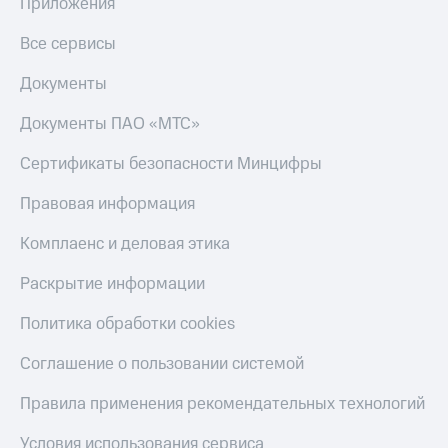
общие
Приложения
подписки
КИОН
и услуги,
Все сервисы
Музыка
доступ
к геолокации
Документы
КИОН
Кино,
Строки
музыка,
Документы ПАО «МТС»
книги
Live
и не
Сертификаты безопасности Минцифры
только
Гудок
Правовая информация
Безопасность
Мой
МТС
Комплаенс и деловая этика
Финансы
Все
Раскрытие информации
Детям
приложения
и родителям
Политика обработки cookies
Инвестиции
Здоровье
Соглашение о пользовании системой
и фитнес
Получайте
доход
Приложения
Правила применения рекомендательных технологий
онлайн
от МТС
Страхование
Условия использования сервиса