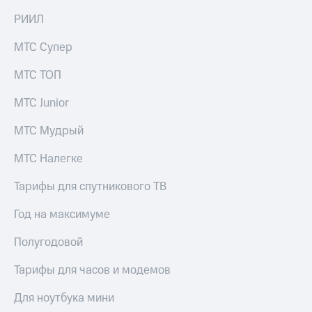
на связь
РИИЛ
Роуминг
Тарифы
МТС Супер
RED,
Семейная
РИИЛ
МТС ТОП
группа
и МТС
Супер
МТС Junior
Заказать
дешевле
SIM-
при
карту
МТС Мудрый
оплате
с карты
Оформить
МТС
МТС Налегке
eSIM
Деньги
Тарифы для спутникового ТВ
SIM-
Спутниковое ТВ
карта
Год на максимуме
для
Выберите
иностранцев
и подключите
Полугодовой
ТВ
Оформить
с выгодным
Тарифы для часов и модемов
чистый
тарифом
номер
Для ноутбука мини
Интернет,