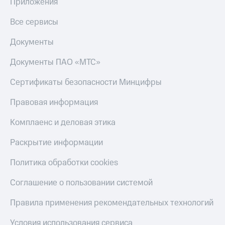
общие
Приложения
подписки
КИОН
и услуги,
Все сервисы
Музыка
доступ
к геолокации
Документы
КИОН
Кино,
Строки
музыка,
Документы ПАО «МТС»
книги
Live
и не
Сертификаты безопасности Минцифры
только
Гудок
Правовая информация
Безопасность
Мой
МТС
Комплаенс и деловая этика
Финансы
Все
Раскрытие информации
Детям
приложения
и родителям
Политика обработки cookies
Инвестиции
Здоровье
Соглашение о пользовании системой
и фитнес
Получайте
доход
Приложения
Правила применения рекомендательных технологий
онлайн
от МТС
Страхование
Условия использования сервиса