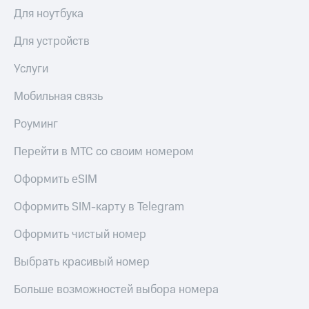
Выбрать
ТВ и телефон
Для ноутбука
красивый
для дома
номер
Для устройств
Личный
Заменить
кабинет
SIM-
Услуги
спутникового
карту
ТВ
Скачать
Мобильная связь
Перейти
приложение
на
Мой
Роуминг
eSIM
МТС
МТС
Перейти в МТС со своим номером
Для дома
Premium
Спутниковое ТВ
Оформить eSIM
Выберите
Подписка
и подключите
на гигабайты
Оформить SIM-карту в Telegram
ТВ
интернета,
с выгодным
фильмы,
Оформить чистый номер
тарифом
музыка
и многое
Выбрать красивый номер
Интернет,
другое
ТВ и телефон
Семейная
Больше возможностей выбора номера
для дома
группа