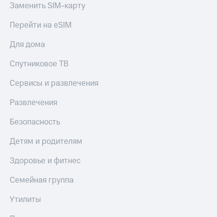
Заменить SIM-карту
Спутниковое
Скидка
ТВ
на тарифы,
Перейти на eSIM
общие
Услуги
подписки
и услуги,
Для дома
Поддержка
доступ
к геолокации
Спутниковое ТВ
Сертификаты
висы и подписки
МТС
безопасности
Сервисы и развлечения
Premium
Всё
Развлечения
Подписка
под
на гигабайты
рукой
Безопасность
интернета,
в Мой МТС
фильмы,
Детям и родителям
музыка
Посмотрите,
и многое
что
Здоровье и фитнес
другое
полезного
Семейная
есть
Семейная группа
группа
в нашем
приложении
Утилиты
Скидка
на тарифы,
КИОН