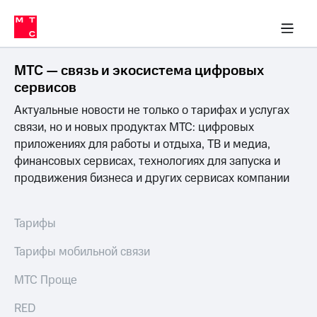
Перенести
ка 30% на связь
обильная связь
Сервисы и подписки
Интернет-магазин
Для дома
Скидка 30% на связь
Личные кабинеты
Финансы
Приложения
номер
ичные кабинеты
в МТС
Мобильная
связь
МТС — связь и экосистема цифровых
Тарифы
Интернет
сервисов
и
Актуальные новости не только о тарифах и услугах
ТВ
Услуги
связи, но и новых продуктах МТС: цифровых
Спутниковое
приложениях для работы и отдыха, ТВ и медиа,
ТВ
финансовых сервисах, технологиях для запуска и
Роуминг
продвижения бизнеса и других сервисах компании
МТС
Деньги
Личный
кабинет
Мобильная связь
Тарифы
Скачать
Перенести
приложение
номер
Тарифы мобильной связи
Мой
в МТС
МТС
МТС Проще
Акции
Тарифы
RED
Скидка 30%
Услуги