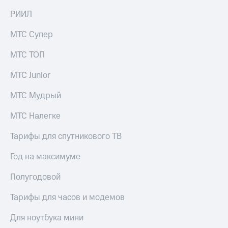
на связь
РИИЛ
Роуминг
Тарифы
МТС Супер
RED,
Семейная
РИИЛ
МТС ТОП
группа
и МТС
Супер
МТС Junior
Заказать
дешевле
SIM-
при
карту
МТС Мудрый
оплате
с карты
Оформить
МТС
МТС Налегке
eSIM
Деньги
Тарифы для спутникового ТВ
SIM-
Спутниковое ТВ
карта
Год на максимуме
для
Выберите
иностранцев
и подключите
Полугодовой
ТВ
Оформить
с выгодным
Тарифы для часов и модемов
чистый
тарифом
номер
Для ноутбука мини
Интернет,