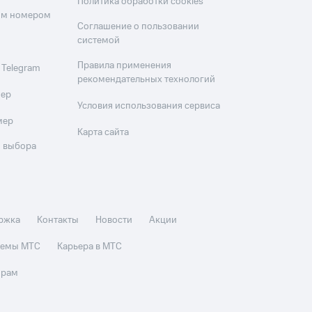
Политика обработки cookies
оим номером
Соглашение о пользовании
системой
Правила применения
 Telegram
рекомендательных технологий
мер
Условия использования сервиса
мер
Карта сайта
 выбора
ржка
Контакты
Новости
Акции
стемы МТС
Карьера в МТС
орам