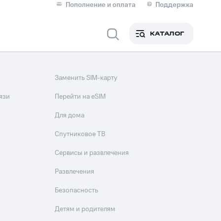
Пополнение и оплата
Поддержка
Скидка 30% на связь
Личные кабинеты
КАТАЛОГ
Мобильная связь
IM-карта для иностранцев
Заменить SIM-карту
M
Для дома
язи
Перейти на eSIM
Для дома
Спутниковое ТВ
Сервисы и развлечения
Сервисы и подписки
Развлечения
Безопасность
Детям и родителям
фитнес
Приложения от МТС