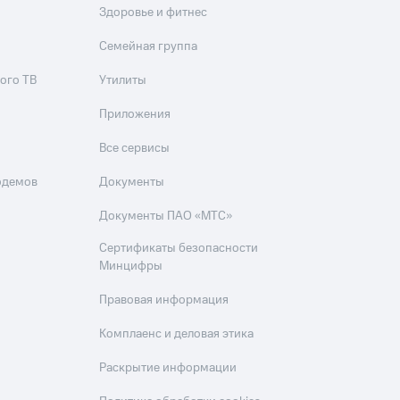
Здоровье и фитнес
Приложения
Семейная группа
Финансы
ого ТВ
Утилиты
Приложения
Все сервисы
одемов
Документы
Документы ПАО «МТС»
угого оператора
Оплата
Сертификаты безопасности
Минцифры
Интернет-магазин
скидки
Все товары
Правовая информация
Комплаенс и деловая этика
Раскрытие информации