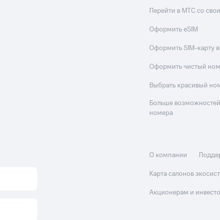
Перейти в МТС со св
Оформить eSIM
Оформить SIM-карту в
Оформить чистый но
Выбрать красивый но
Больше возможностей
номера
О компании
Подде
Карта салонов экоси
Акционерам и инвест