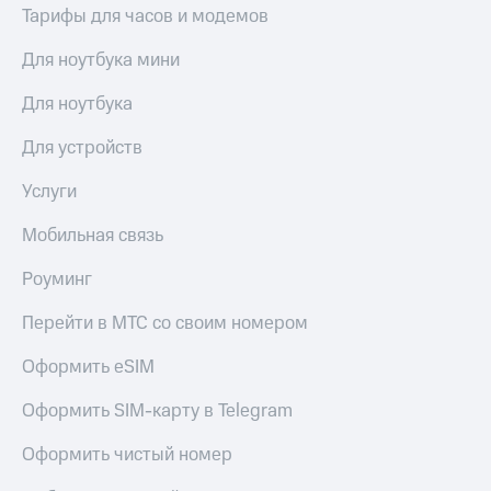
общие
Тарифы для часов и модемов
подписки
КИОН
и услуги,
Музыка
Для ноутбука мини
доступ
к геолокации
КИОН
Для ноутбука
Кино,
Строки
музыка,
Для устройств
книги
Live
и не
только
Услуги
Гудок
Безопасность
Мобильная связь
Мой
МТС
Финансы
Роуминг
Все
Детям
Перейти в МТС со своим номером
приложения
и родителям
Оформить eSIM
Инвестиции
Здоровье
и фитнес
Получайте
Оформить SIM-карту в Telegram
доход
Приложения
онлайн
Оформить чистый номер
от МТС
Страхование