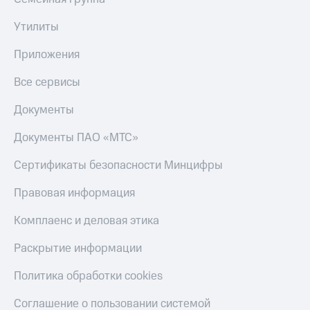
Получайте
доход
Тарифы
Утилиты
онлайн
RED,
Страхование
РИИЛ
Приложения
и МТС Супер
Покупка
дешевле
полисов
Все сервисы
при оплате
онлайн
с карты
Скидка 30%
Документы
МТС Деньги
на связь
Документы ПАО «МТС»
Обзоры
С картой
товаров
МТС
Сертификаты безопасности Минцифры
Деньги
Скидки
МТС
Правовая информация
до 40%
Накопления
на смартфоны
Комплаенс и деловая этика
Откладывайте
деньги
при
Раскрытие информации
и получайте
покупке
доход 15%
со связью
Политика обработки cookies
Платежи
МТС
и
Соглашение о пользовании системой
переводы