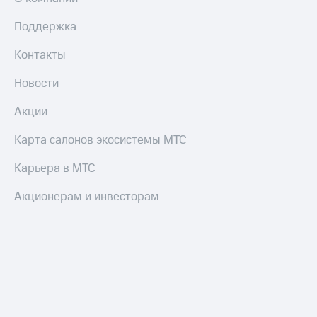
Поддержка
Оплата
по QR-
коду
Контакты
за границей
Новости
тернет-магазин
Смартфоны
Акции
Наушники
Карта салонов экосистемы МТС
и
колонки
Карьера в МТС
Умные
Акционерам и инвесторам
часы
и
трекеры
Умный
дом
Планшеты