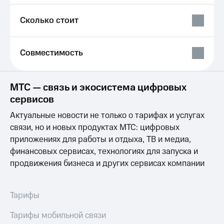
Выбрать
ТВ и телефон
красивый
для дома
Сколько стоит
номер
Личный
Заменить
кабинет
SIM-
спутникового
Совместимость
карту
ТВ
Скачать
Перейти
приложение
МТС — связь и экосистема цифровых
на
Мой
eSIM
МТС
сервисов
МТС
Актуальные новости не только о тарифах и услугах
Для дома
Premium
Спутниковое ТВ
связи, но и новых продуктах МТС: цифровых
Выберите
Подписка
приложениях для работы и отдыха, ТВ и медиа,
и подключите
на гигабайты
финансовых сервисах, технологиях для запуска и
ТВ
интернета,
продвижения бизнеса и других сервисах компании
с выгодным
фильмы,
тарифом
музыка
и многое
Интернет,
другое
Тарифы
ТВ и телефон
Семейная
для дома
группа
Тарифы мобильной связи