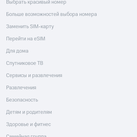
Выбрать красивый номер
Акции
Покупка
полисов
Больше возможностей выбора номера
Приложения
онлайн
КИОН
Скидка 30%
Заменить SIM-карту
на связь
КИОН
Музыка
Перейти на eSIM
С картой
МТС
КИОН
Для дома
Деньги
Строки
МТС
Спутниковое ТВ
Накопления
Live
Сервисы и развлечения
Откладывайте
Гудок
деньги
и получайте
Развлечения
Мой
доход 15%
МТС
Акции
Безопасность
Условия
Все
пополнения
Детям и родителям
приложения
Финансы
Скидка
Здоровье и фитнес
Инвестиции
30%
на связь
Семейная группа