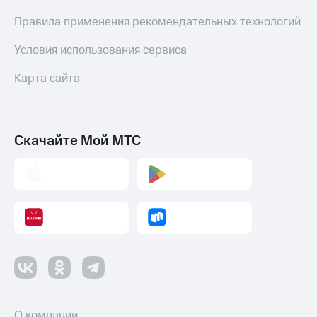
Пополнить
Правила применения рекомендательных технологий
номер
МТС
Условия использования сервиса
Настройки
Карта сайта
автоплатежа
Пополнить
номер
Скачайте Мой МТС
другого
оператора
Оплата
интернета
и
ТВ
Переводы
с
телефона
на карту
О компании
МТС Pay