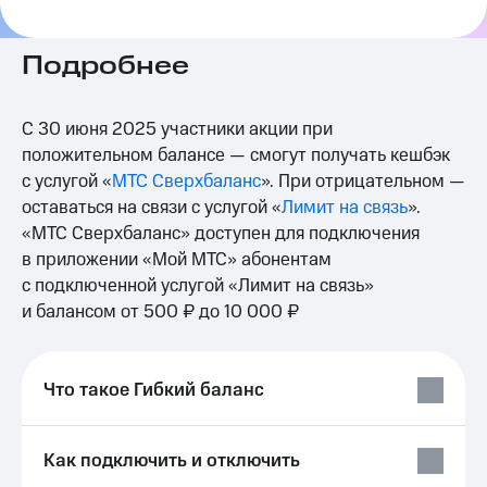
на связь
Роуминг
Подробнее
Тарифы
RED,
Семейная
РИИЛ
группа
и МТС
С 30 июня 2025 участники акции при
Супер
положительном балансе — смогут получать кешбэк
Заказать
дешевле
с услугой «
МТС Сверхбаланс
». При отрицательном —
SIM-
при
карту
оплате
оставаться на связи с услугой «
Лимит на связь
».
с карты
«МТС Сверхбаланс» доступен для подключения
Оформить
МТС
в приложении «Мой МТС» абонентам
eSIM
Деньги
с подключенной услугой «Лимит на связь»
SIM-
Спутниковое ТВ
и балансом от 500 ₽ до 10 000 ₽
карта
для
Выберите
иностранцев
и подключите
Что такое Гибкий баланс
ТВ
Оформить
с выгодным
чистый
тарифом
номер
Как подключить и отключить
Интернет,