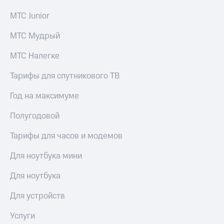
Спутниковое
Скидка
МТС Junior
ТВ
на тарифы,
общие
Услуги
подписки
МТС Мудрый
и услуги,
Поддержка
доступ
МТС Налегке
к геолокации
Сертификаты
висы и подписки
Тарифы для спутникового ТВ
МТС
безопасности
Premium
Год на максимуме
Всё
Подписка
под
Полугодовой
на гигабайты
рукой
интернета,
в Мой МТС
Тарифы для часов и модемов
фильмы,
музыка
Посмотрите,
Для ноутбука мини
и многое
что
другое
полезного
Для ноутбука
Семейная
есть
группа
в нашем
Для устройств
приложении
Скидка
Услуги
на тарифы,
КИОН