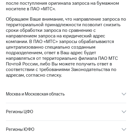
после поступления оригинала запроса на бумажном
носителе в ПАО «МТС».
МТС
о технологиях
Обращаем Ваше внимание, что направление запроса по
территориальной принадлежности позволит снизить
Достижения
сроки обработки запроса по сравнению с
направлением запроса на юридический адрес
Интервью
компании. В ПАО «МТС» запросы обрабатываются
централизованно специально созданным
Финансовая
подразделением, ответ в Ваш адрес будет
отчетность
направляться от территориально филиала ПАО МТС
Почтой России, либо Вы можете получить ответ в
Контакты
соответствии с требованиями Законодательства по
адресам, согласно списку.
Новости
в
регионе
Москва и Московская область
м и акционерам
Корпоративное
управление
Регионы ЦФО
Корпоративный
секретарь
Регионы ЮФО