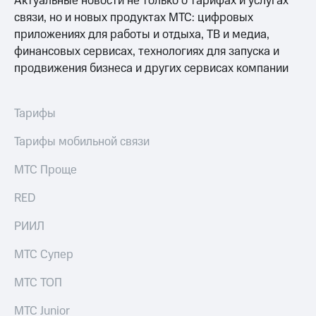
Актуальные новости не только о тарифах и услугах
выкупа
связи, но и новых продуктах МТС: цифровых
акций
приложениях для работы и отдыха, ТВ и медиа,
Дивиденды
Рынок
финансовых сервисах, технологиях для запуска и
облигаций
продвижения бизнеса и других сервисах компании
Описание
Еврооблигации-2023
Тарифы
Уведомление
о
Тарифы мобильной связи
погашении
именных
облигаций
МТС Проще
Другое
RED
Регистратор
Реквизиты
РИИЛ
Контакты
йчивое развитие
МТС Супер
и деловая этика
На главную
МТС ТОП
МТС Junior