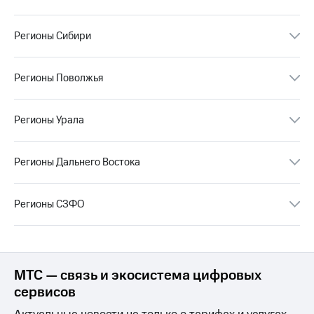
Раскрытие
информации
Информация
Регионы Сибири
акционерам
Документы
ПАО
Регионы Поволжья
"МТС"
Собрания
акционеров
Регионы Урала
Личный
кабинет
акционера
Регионы Дальнего Востока
Акционерный
капитал
Контроль
и
Регионы СЗФО
аудит
Рынок
акций
Описание
МТС — связь и экосистема цифровых
Программа
сервисов
приобретения
Порядок