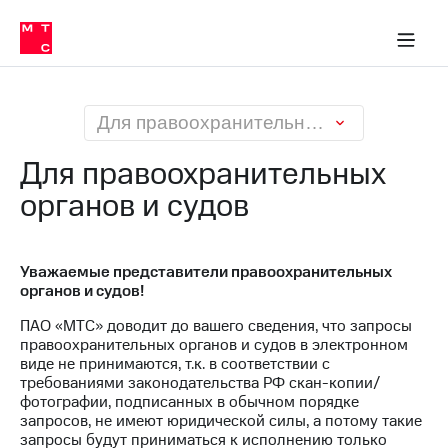
О
сторам и акционерам
Комплаенс и деловая этика
Устойчивое развитие
Медиа-центр
О МТС
О МТС
На главную
компании
О
компании
Стратегия
Стратегия
Карьера
Для правоохранительных органов и судов
в МТС
Карьера
в МТС
Для правоохранительных
Пресс-
релизы
органов и судов
История
компании
МТС
о технологиях
Руководство
региона
Уважаемые представители правоохранительных
органов и судов!
Правовая
ПАО «МТС» доводит до вашего сведения, что запросы
информация
правоохранительных органов и судов в электронном
виде не принимаются, т.к. в соответствии с
Контакты
требованиями законодательства РФ скан-копии/
фотографии, подписанных в обычном порядке
Медиа-центр
запросов, не имеют юридической силы, а потому такие
Пресс-
запросы будут приниматься к исполнению только
релизы