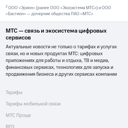
выкупа
2
ООО «Эрион» (ранее ООО «Экосистема МТС») и ООО
акций
«Бастион» — дочерние общества ПАО «МТС».
Дивиденды
Рынок
облигаций
МТС — связь и экосистема цифровых
Описание
сервисов
Еврооблигации-2023
Актуальные новости не только о тарифах и услугах
Уведомление
о
связи, но и новых продуктах МТС: цифровых
погашении
приложениях для работы и отдыха, ТВ и медиа,
именных
финансовых сервисах, технологиях для запуска и
облигаций
продвижения бизнеса и других сервисах компании
Другое
Регистратор
Реквизиты
Тарифы
Контакты
йчивое развитие
Тарифы мобильной связи
и деловая этика
На главную
МТС Проще
RED