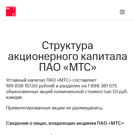
О
сторам и акционерам
Комплаенс и деловая этика
Устойчивое развитие
Медиа-центр
О МТС
О МТС
На главную
компании
О
компании
Стратегия
Стратегия
Карьера
Структура
в МТС
Карьера
в МТС
акционерного капитала
Пресс-
релизы
История
ПАО «МТС»
компании
МТС
о технологиях
Руководство
Уставный капитал ПАО «МТС» составляет
региона
199 838 157,50
рублей и разделен на
1 998 381 575
обыкновенных акций номинальной стоимостью 0,1 руб.
Правовая
каждая.
информация
Привилегированные акции не размещались.
Контакты
Медиа-центр
Сведения о лицах, владеющих акциями ПАО «МТС»
Пресс-
релизы