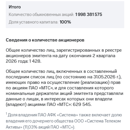
Раскрытие
информации
Итого
Информация
Количество обыкновенных акций:
1 998 381 575
акционерам
Доля уставного капитала:
100%
Документы
ПАО
"МТС"
Собрания
Сведения о количестве акционеров
акционеров
Общее количество лиц, зарегистрированных в реестре
Личный
акционеров эмитента на дату окончания 2 квартала
кабинет
2026 года: 1 428.
акционера
Акционерный
Общее количество лиц, включенных в составленный
капитал
последним список лиц (по состоянию на 31.05.2026 г.),
Контроль
имеющих право на осуществление (реализацию) прав
и
по акциям ПАО «МТС», и для составления которого
аудит
номинальные держатели акций эмитента представляли
Рынок
данные о лицах, в интересах которых они владели
акций
(владеют) акциями ПАО «МТС»: 629 545.
Описание
1
Доля владения ПАО АФК «Система» также включает долю
Программа
владения его дочернего общества ООО «Система Телеком
приобретения
Активы» (11,03% акций ПАО «МТС»).
Порядок