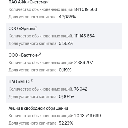
1
ПАО АФК «Система»
МТС
Количество обыкновенных акций:
841 019 563
о технологиях
Доля уставного капитала:
42,085%
Достижения
2
ООО «Эрион»
Количество обыкновенных акций:
111 145 664
Интервью
Доля уставного капитала:
5,562%
Финансовая
отчетность
2
ООО «Бастион»
Количество обыкновенных акций:
2 389 707
Контакты
Доля уставного капитала:
0,119%
Новости
в
2
ПАО «МТС»
регионе
Количество обыкновенных акций:
76 942
Доля уставного капитала:
0,004%
м и акционерам
Корпоративное
управление
Акции в свободном обращении
Количество обыкновенных акций:
1 043 749 699
Корпоративный
Доля уставного капитала:
52,23%
секретарь