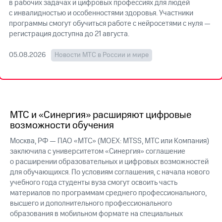
в рабочих задачах и цифровых профессиях для людей
с инвалидностью и особенностями здоровья. Участники
МТС
программы смогут обучиться работе с нейросетями с нуля —
о технологиях
регистрация доступна до 21 августа
.
Достижения
05.08.2026
Новости МТС в России и мире
Интервью
Финансовая
отчетность
Контакты
МТС и «Синергия» расширяют цифровые
возможности обучения
Новости
в
Москва, РФ — ПАО «МТС» (MOEX: MTSS, МТС или Компания)
регионе
заключила с университетом «Синергия» соглашение
о расширении образовательных и цифровых возможностей
м и акционерам
для обучающихся. По условиям соглашения, с начала нового
Корпоративное
учебного года студенты вуза смогут освоить часть
управление
материалов по программам среднего профессионального,
высшего и дополнительного профессионального
Корпоративный
образования в мобильном формате на специальных
секретарь