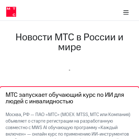
О
сторам и акционерам
Комплаенс и деловая этика
Устойчивое развитие
Медиа-центр
О МТС
О МТС
На главную
компании
О
компании
Стратегия
Стратегия
Новости МТС в России и
Карьера
в МТС
Карьера
мире
в МТС
Пресс-
релизы
История
компании
МТС
о технологиях
Руководство
региона
МТС запускает обучающий курс по ИИ для
Правовая
людей с инвалидностью
информация
Контакты
Москва, РФ — ПАО «МТС» (MOEX: MTSS, МТС или Компания)
объявляет о старте регистрации на разработанную
Медиа-центр
совместно с MWS AI обучающую программу «Каждый
Пресс-
включен» — онлайн курс по применению ИИ-инструментов
релизы