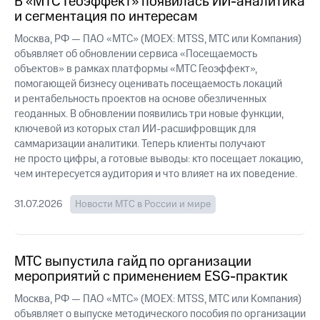
В «МТС Геоэффект» появилась ИИ-аналитика
выкупа
и сегментация по интересам
акций
Дивиденды
Москва, РФ — ПАО «МТС» (MOEX: MTSS, МТС или Компания)
Рынок
объявляет об обновлении сервиса «Посещаемость
облигаций
объектов» в рамках платформы «МТС Геоэффект»,
помогающей бизнесу оценивать посещаемость локаций
Описание
и рентабельность проектов на основе обезличенных
Еврооблигации-2023
геоданных. В обновлении появились три новые функции,
Уведомление
ключевой из которых стал ИИ-расшифровщик для
о
саммаризации аналитики. Теперь клиенты получают
погашении
именных
не просто цифры, а готовые выводы: кто посещает локацию,
облигаций
чем интересуется аудитория и что влияет на их поведение.
Другое
31.07.2026
Новости МТС в России и мире
Регистратор
Реквизиты
Контакты
йчивое развитие
МТС выпустила гайд по организации
и деловая этика
мероприятий с применением ESG-практик
На главную
Москва, РФ — ПАО «МТС» (MOEX: MTSS, МТС или Компания)
объявляет о выпуске методического пособия по организации