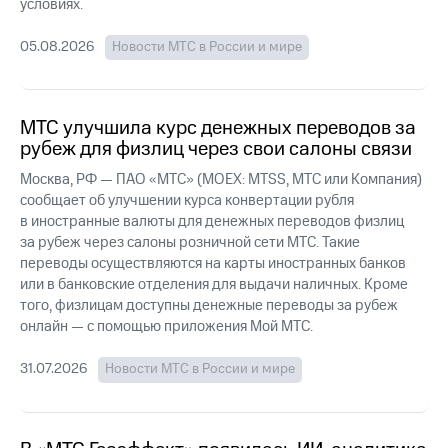
Раскрытие
условиях.
информации
Информация
05.08.2026
Новости МТС в России и мире
акционерам
Документы
ПАО
"МТС"
МТС улучшила курс денежных переводов за
Собрания
рубеж для физлиц через свои салоны связи
акционеров
Личный
Москва, РФ — ПАО «МТС» (MOEX: MTSS, МТС или Компания)
кабинет
сообщает об улучшении курса конвертации рубля
акционера
в иностранные валюты для денежных переводов физлиц
Акционерный
за рубеж через салоны розничной сети МТС. Такие
капитал
переводы осуществляются на карты иностранных банков
Контроль
или в банковские отделения для выдачи наличных. Кроме
и
того, физлицам доступны денежные переводы за рубеж
аудит
Рынок
онлайн — с помощью приложения Мой МТС.
акций
31.07.2026
Новости МТС в России и мире
Описание
Программа
приобретения
Порядок