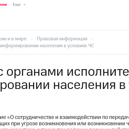
ании
Еще
ТС
Пресс-релизы
МТС о технологиях
ТС
История компании
Руководство региона
Правова
стижения
Интервью
Финансовая отчетность
Конта
сии и в мире
Правовая информация
тивный секретарь
Раскрытие информации
Информа
 информировании населения в условиях ЧС
ный кабинет акционера
Акционерный капитал
Конт
Порядок выкупа акций
Дивиденды
Рынок облигаци
 погашении именных облигаций
Другое
Регистрато
с органами исполните
ровании населения в 
ие «О сотрудничестве и взаимодействии по передач
щих при угрозе возникновения или возникновении 