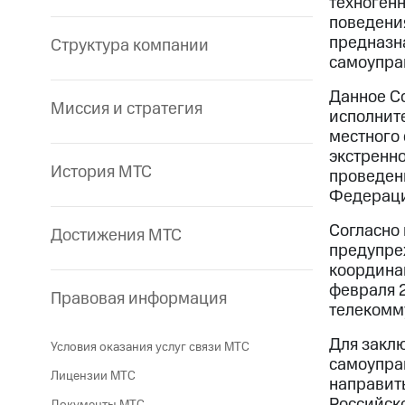
техногенн
поведени
предназн
Структура компании
самоупра
Данное С
Миссия и стратегия
исполнит
местного
экстренн
История МТС
проведен
Федераци
Согласно 
Достижения МТС
предупре
координац
февраля 
Правовая информация
телекомм
Для закл
Условия оказания услуг связи МТС
самоупра
Лицензии МТС
направит
Российск
Документы МТС