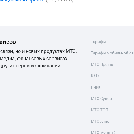
мационная справка
(pdf, 199 Кб)
рвисов
Тарифы
 связи, но и новых продуктах МТС:
Тарифы мобильной св
 медиа, финансовых сервисах,
МТС Проще
 других сервисах компании
RED
РИИЛ
МТС Супер
МТС ТОП
МТС Junior
МТС Мудрый