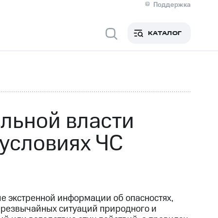
Поддержка
О МТС
я информация
Контакты
КАТАЛОГ
Медиа-центр
кты
Новости в регионе
Инвесторам и акционерам
ция акционерам
Документы
роль и аудит
Рынок акций
й
Описание
р
Реквизиты
Контакты
льной власти
Устойчивое развитие
Комплаенс и деловая этика
условиях ЧС
На главную
е экстренной информации об опасностях,
чрезвычайных ситуаций природного и