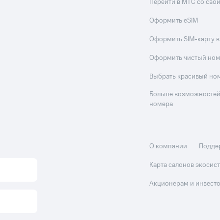
Перейти в МТС со св
Оформить eSIM
Оформить SIM-карту в
Оформить чистый но
Выбрать красивый но
Больше возможностей
номера
О компании
Подде
Карта салонов экоси
Акционерам и инвест