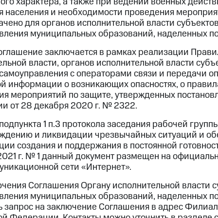
ого характера, а также при ведении военных действ
я населения и необходимости проведения мероприят
ачено для органов исполнительной власти субъекто
вления муниципальных образований, наделенных по
оглашение заключается в рамках реализации Прави
ельной власти, органов исполнительной власти суб
 самоуправления с операторами связи и передачи о
ой информации о возникающих опасностях, о правил
ия мероприятий по защите, утвержденных постанов
и от 28 декабря 2020 г. № 2322.
подпункта 1 п.3 протокола заседания рабочей груп
ждению и ликвидации чрезвычайных ситуаций и об
ии создания и поддержания в постоянной готовност
2021 г. № 1 данный документ размещен на официал
уникационной сети «Интернет».
ючения Соглашения Органу исполнительной власти с
вления муниципальных образований, наделенных по
ь запрос на заключение Соглашения в адрес Филиа
ой Федерации. Контакты можно уточнить в разделе 