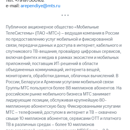
тел. +79197500162
выкупа
e-mail:
arependiye@mts.ru
акций
Дивиденды
* * *
Рынок
облигаций
Публичное акционерное общество «Мобильные
ТелеСистемы» (ПАО «МТС») – ведущая компания в России
Описание
по предоставлению услуг мобильной и фиксированной
Еврооблигации-2023
связи, передачи данных и доступа в интернет, кабельного и
Уведомление
спутникового ТВ-вещания; провайдер цифровых сервисов,
о
включая финтех и медиа в рамках экосистем и мобильных
погашении
приложений; поставщик ИТ-решений в области
именных
облигаций
объединенных коммуникаций, интернета вещей,
Другое
мониторинга, обработки данных, облачных вычислений. В
России, Беларуси и Армении услугами мобильной связи
Регистратор
Группы МТС пользуются более 88 миллионов абонентов. На
Реквизиты
российском рынке мобильного бизнеса МТС занимает
Контакты
лидирующие позиции, обслуживая крупнейшую 80-
йчивое развитие
миллионную абонентскую базу. Фиксированными услугами
и деловая этика
МТС – телефонией, доступом в интернет и ТВ – охвачено
На главную
свыше 10 миллионов абонентов, сервисами OTT и платного
ТВ в различных средах – более 10 миллионов