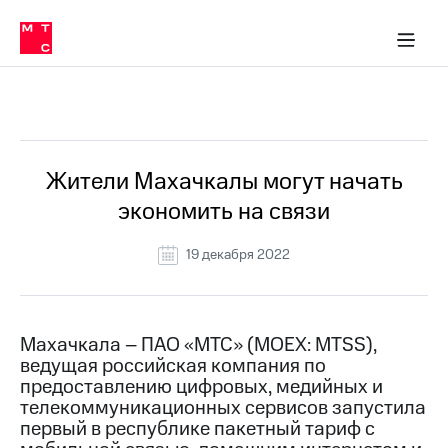
О
сторам и акционерам
Комплаенс и деловая этика
Устойчивое развитие
Медиа-центр
О МТС
О МТС
На главную
компании
О
компании
Стратегия
Стратегия
Все Новости
Карьера
в МТС
Карьера
в МТС
Пресс-
Жители Махачкалы могут начать
релизы
История
экономить на связи
компании
МТС
о технологиях
Руководство
19 декабря 2022
региона
Правовая
информация
Махачкала – ПАО «МТС» (MOEX: MTSS),
ведущая российская компания по
Контакты
предоставлению цифровых, медийных и
телекоммуникационных сервисов запустила
Медиа-центр
Пресс-
первый в республике пакетный тариф с
релизы