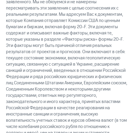
заявленного. Мы не обязуемся и не намерены
пересматривать эти заявления с целью соотнесения их с
реальными результатами. Мы адресуем Вас к документам,
которые Компания отправляет Комиссии США по ценным
бумагам и биржам, включая форму 20-F. Эти документы
содержат и описывают важные факторы, включая те,
которые указаны в разделе «Факторы риска» формы 20-F.
Эти факторы могут быть причиной отличия реальных
результатов от проектов и прогнозов. Они включают в себя:
текущее состояние экономики, включая геополитическую
ситуацию, связанную с ситуацией в Украине; расширение
санкций и ограничений, введенных в отношении Российской
Федерации и ряда российских юридических и физических
лиц Соединенными Штатами Америки, Европейским союзом,
Соединенным Королевством и некоторыми другими
государствами; ответных мер регуляторного,
законодательного и иного характера, принятых властями
Российской Федерации в качестве реагирования на
иностранные санкции и ограничения; высокую
волатильность учетных ставок и курсов обмена валют (в том
числе колебания российского рубля по отношению к
доллару и евро), цен на товары и акции и стоимости