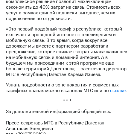
Раскрытие
комплексное решение позволит махачкалинцам
информации
сэкономить до 40% затрат на связь. Стоимость всех
Информация
услуг в рамках единой подписки выгоднее, чем их
акционерам
подключение по отдельности.
Документы
«Это первый подобный тариф в республике, который
ПАО
включает и проводной интернет с телевидением и
"МТС"
мобильную связь. В то время, когда вокруг все
Собрания
дорожает мы вместе с партнером разработали
акционеров
предложение, которое снижает затраты махачкалинцев
Личный
на мобильную связь и домашний интернет. А в
кабинет
будущем мы присоединим к этой программе еще
акционера
больше территорий Дагестана», – рассказала директор
Акционерный
МТС в Республике Дагестан Карема Изиева.
капитал
Контроль
Узнать подробности о зоне покрытия и совместных
и
тарифных планах можно в салонах МТС или по
ссылке
.
аудит
Рынок
* * *
акций
За дополнительной информацией обращайтесь:
Описание
Программа
Пресс-секретарь МТС в Республике Дагестан
приобретения
Анастасия Эпендиева
Порядок