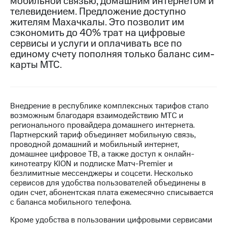
мобильной связью, домашним интернетом и
телевидением. Предложение доступно
МТС
жителям Махачкалы. Это позволит им
о технологиях
сэкономить до 40% трат на цифровые
сервисы и услуги и оплачивать все по
Достижения
единому счету пополняя только баланс сим-
карты МТС.
Интервью
Финансовая
отчетность
Внедрение в республике комплексных тарифов стало
Контакты
возможным благодаря взаимодействию МТС и
регионального провайдера домашнего интернета.
Новости
Партнерский тариф объединяет мобильную связь,
в
проводной домашний и мобильный интернет,
регионе
домашнее цифровое ТВ, а также доступ к онлайн-
кинотеатру KION и подписке Матч-Premier и
м и акционерам
безлимитные мессенджеры и соцсети. Несколько
Корпоративное
сервисов для удобства пользователей объединены в
управление
один счет, абонентская плата ежемесячно списывается
с баланса мобильного телефона.
Корпоративный
секретарь
Кроме удобства в пользовании цифровыми сервисами