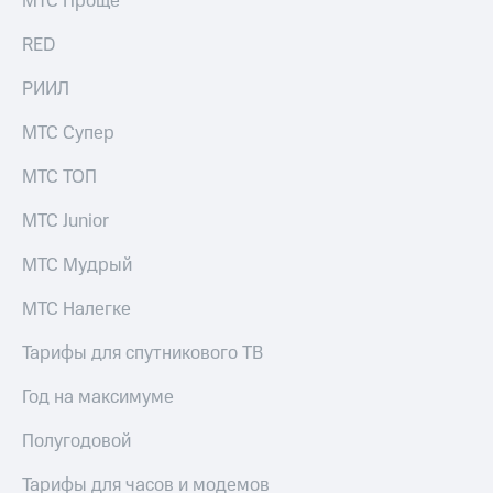
МТС Проще
RED
РИИЛ
МТС Супер
МТС ТОП
МТС Junior
МТС Мудрый
МТС Налегке
Тарифы для спутникового ТВ
Год на максимуме
Полугодовой
Тарифы для часов и модемов