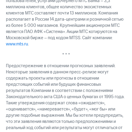
пользователей, услугами дочернего МТС Банка – 3,3
миллиона клиентов, общее количество экосистемных
клиентов МТС составляет почти 13 миллионов. Компания
располагает в России 14 дата-центрами и розничной сетью
из более 5 000 магазинов. Крупнейшим акционером МТС
является ПАО АФК «Система». Акции МТС котируются на
Московской бирже – под кодом MTSS. Сайт компании:
www.mts.ru
.
* * *
Предостережение в отношении прогнозных заявлений.
Некоторые заявления в данном пресс-релизе могут
содержать проекты или прогнозы в отношении
предстоящих событий или будущих финансовых
результатов Компании в соответствии с положениями
Законодательного акта США о ценных бумагах от 1995 года.
Такие утверждения содержат слова «ожидается»,
«оценивается», «намеревается», «будет», «мог бы» или
другие подобные выражения. Мы бы хотели предупредить,
что эти заявления являются только предположениями и
реальный ход событий или результаты могут отличаться от