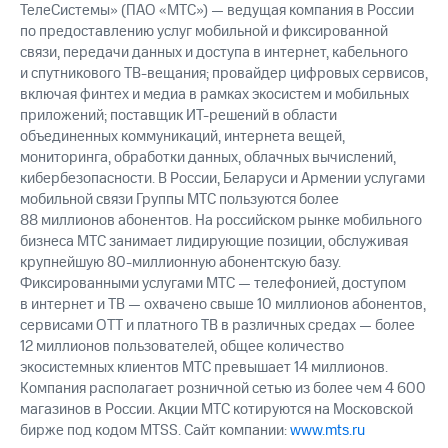
ТелеСистемы» (ПАО «МТС») — ведущая компания в России
выкупа
акций
по предоставлению услуг мобильной и фиксированной
Дивиденды
связи, передачи данных и доступа в интернет, кабельного
Рынок
и спутникового ТВ-вещания; провайдер цифровых сервисов,
облигаций
включая финтех и медиа в рамках экосистем и мобильных
приложений; поставщик ИТ-решений в области
Описание
объединенных коммуникаций, интернета вещей,
Еврооблигации-2023
мониторинга, обработки данных, облачных вычислений,
Уведомление
кибербезопасности. В России, Беларуси и Армении услугами
о
мобильной связи Группы МТС пользуются более
погашении
именных
88 миллионов абонентов. На российском рынке мобильного
облигаций
бизнеса МТС занимает лидирующие позиции, обслуживая
Другое
крупнейшую 80-миллионную абонентскую базу.
Фиксированными услугами МТС — телефонией, доступом
Регистратор
в интернет и ТВ — охвачено свыше 10 миллионов абонентов,
Реквизиты
сервисами OTT и платного ТВ в различных средах — более
Контакты
12 миллионов пользователей, общее количество
йчивое развитие
экосистемных клиентов МТС превышает 14 миллионов.
и деловая этика
Компания располагает розничной сетью из более чем 4 600
На главную
магазинов в России. Акции МТС котируются на Московской
бирже под кодом MTSS. Сайт компании:
www.mts.ru