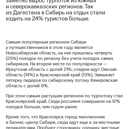
заметно вырос турпоток из южных
и северокавказских регионов. Так
МТС
из Дагестана в Сибирь на отдых стали
о технологиях
ездить на 24% туристов больше.
Достижения
Интервью
Самым популярным регионом Сибири
у путешественников в этом году является
Финансовая
Новосибирская область, на нее пришлась четверть
отчетность
(25%) поездок по региону без учета поездок самих
сибиряков. На втором месте по популярности —
Контакты
Иркутская область с долей 21%, следом идут Омская
область (14%) и Красноярский край (13%). Замыкает
Новости
пятерку лидеров по сибирскому потоку Кемеровская
в
область с долей 9%.
регионе
При этом самым растущим регионом по турпотоку стал
м и акционерам
Красноярский край. Сюда россияне совершили на 12%
Корпоративное
поездок больше, чем годом ранее.
управление
Кроме того, что Красноярск город-миллионник
Корпоративный
и бизнес-центр Сибири, сюда едут еще и за местными
секретарь
деликатесами. Пробуют строганину, оленину, местные