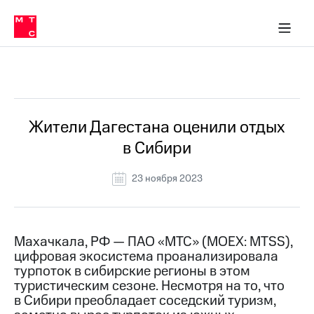
О
сторам и акционерам
Комплаенс и деловая этика
Устойчивое развитие
Медиа-центр
О МТС
О МТС
На главную
компании
О
компании
Стратегия
Стратегия
Все Новости
Карьера
в МТС
Карьера
в МТС
Пресс-
Жители Дагестана оценили отдых
релизы
История
в Сибири
компании
МТС
о технологиях
Руководство
23 ноября 2023
региона
Правовая
информация
Махачкала, РФ — ПАО «МТС» (MOEX: MTSS),
цифровая экосистема проанализировала
Контакты
турпоток в сибирские регионы в этом
туристическим сезоне. Несмотря на то, что
Медиа-центр
Пресс-
в Сибири преобладает соседский туризм,
релизы