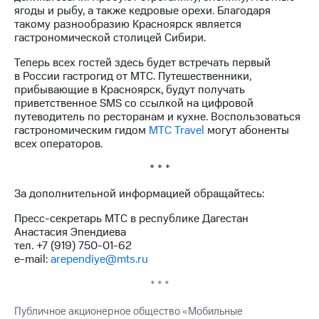
Раскрытие
ягоды и рыбу, а также кедровые орехи. Благодаря
информации
такому разнообразию Красноярск является
Информация
гастрономической столицей Сибири.
акционерам
Документы
Теперь всех гостей здесь будет встречать первый
ПАО
в России гастрогид от МТС. Путешественники,
"МТС"
прибывающие в Красноярск, будут получать
Собрания
приветственное SMS со ссылкой на цифровой
акционеров
путеводитель по ресторанам и кухне. Воспользоваться
Личный
гастрономическим гидом
МТС Travel
могут абоненты
кабинет
всех операторов.
акционера
Акционерный
* * *
капитал
Контроль
За дополнительной информацией обращайтесь:
и
Пресс-секретарь МТС в республике Дагестан
аудит
Анастасия Эпендиева
Рынок
тел. +7 (919) 750-01-62
акций
e-mail:
arependiye@mts.ru
Описание
* * *
Программа
приобретения
Публичное акционерное общество «Мобильные
Порядок