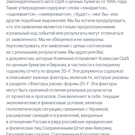
Законодательного акта США о ценных бумагах от 1995 года.
Такие утверждения содержат слова «ожидается»,
«оценивается», «намеревается», «будет», «мог бы» или
другие подобные выражения. Мы бы хотели предупредить,
что эти заявления являются только предположениями
и реальный ход событий или результаты могут отличаться
от заявленного. Мы не обязуемся и не намерены
пересматривать эти заявления с целью соотнесения
их с реальными результатами. Мы адресуем Вас
к документам, которые Компания отправляет Комиссии США
по ценным бумагам и биржам, в частности к последнему
годовому отчету по форме 20-F. Эти документы содержат
и описывают важные факторы, включая те, которые указаны
в разделе «Факторы риска» формы 20-F. Эти факторы
могут быть причиной отличия реальных результатов
от проектов и прогнозов. Они включают в себя: текущие
экономические и финансовые условия, включая
геополитическую ситуацию, связанную с Украиной;
расширение санкций и ограничений, введенных
в отношении России и ряда российских юридических
и физических лиц Соединенными Штатами Америки,
Европейским союзом, Соединенным Королевством