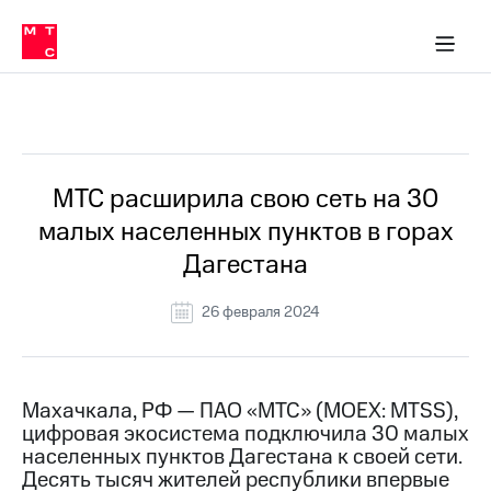
О
сторам и акционерам
Комплаенс и деловая этика
Устойчивое развитие
Медиа-центр
О МТС
О МТС
На главную
компании
О
компании
Стратегия
Стратегия
Все Новости
Карьера
в МТС
Карьера
в МТС
Пресс-
МТС расширила свою сеть на 30
релизы
История
малых населенных пунктов в горах
компании
МТС
Дагестана
о технологиях
Руководство
региона
26 февраля 2024
Правовая
информация
Контакты
Махачкала, РФ — ПАО «МТС» (MOEX: MTSS),
цифровая экосистема подключила 30 малых
Медиа-центр
населенных пунктов Дагестана к своей сети.
Пресс-
Десять тысяч жителей республики впервые
релизы