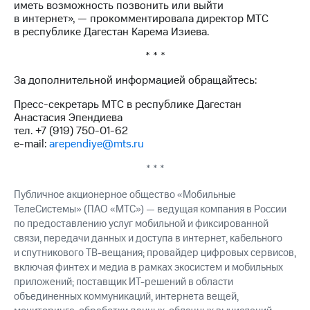
иметь возможность позвонить или выйти
выкупа
в интернет», — прокомментировала директор МТС
акций
в республике Дагестан Карема Изиева.
Дивиденды
Рынок
* * *
облигаций
За дополнительной информацией обращайтесь:
Описание
Еврооблигации-2023
Пресс-секретарь МТС в республике Дагестан
Уведомление
Анастасия Эпендиева
о
тел. +7 (919) 750-01-62
погашении
e-mail:
arependiye@mts.ru
именных
облигаций
* * *
Другое
Публичное акционерное общество «Мобильные
Регистратор
ТелеСистемы» (ПАО «МТС») — ведущая компания в России
Реквизиты
по предоставлению услуг мобильной и фиксированной
Контакты
связи, передачи данных и доступа в интернет, кабельного
йчивое развитие
и спутникового ТВ-вещания; провайдер цифровых сервисов,
и деловая этика
включая финтех и медиа в рамках экосистем и мобильных
На главную
приложений; поставщик ИТ-решений в области
объединенных коммуникаций, интернета вещей,