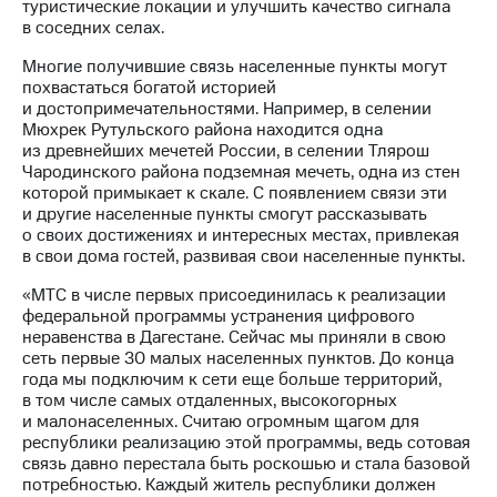
Раскрытие
туристические локации и улучшить качество сигнала
информации
в соседних селах.
Информация
Многие получившие связь населенные пункты могут
акционерам
похвастаться богатой историей
Документы
и достопримечательностями. Например, в селении
ПАО
Мюхрек Рутульского района находится одна
"МТС"
из древнейших мечетей России, в селении Тлярош
Собрания
Чародинского района подземная мечеть, одна из стен
акционеров
которой примыкает к скале. С появлением связи эти
Личный
и другие населенные пункты смогут рассказывать
кабинет
о своих достижениях и интересных местах, привлекая
акционера
в свои дома гостей, развивая свои населенные пункты.
Акционерный
капитал
«МТС в числе первых присоединилась к реализации
Контроль
федеральной программы устранения цифрового
и
неравенства в Дагестане. Сейчас мы приняли в свою
аудит
сеть первые 30 малых населенных пунктов. До конца
Рынок
года мы подключим к сети еще больше территорий,
акций
в том числе самых отдаленных, высокогорных
и малонаселенных. Считаю огромным щагом для
Описание
республики реализацию этой программы, ведь сотовая
Программа
связь давно перестала быть роскошью и стала базовой
приобретения
потребностью. Каждый житель республики должен
Порядок