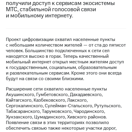
получили доступ к сервисам экосистемы
МТС, стабильной голосовой связи
МТС
и мобильному интернету.
о технологиях
Достижения
Интервью
Проект цифровизации охватил населенные пункты
с небольшим количеством жителей — от ста до пятисот
Финансовая
человек. Большинство подключенных к сети сел
отчетность
находятся высоко в горах. Теперь качественный
мобильный интернет открыл местным жителям доступ
Контакты
к государственным, социальным, образовательным
и развлекательным сервисам. Кроме этого они всегда
Новости
будут на связи со своими близкими.
в
регионе
Расширение сети охватило населенные пункты
Акушинского, Гумбетовского, Дахадаевского,
м и акционерам
Кайтагского, Казбековского, Лакского,
Корпоративное
Сергокалинского, Сулейман-Стальского, Рутульского,
управление
Табасаранского, Тарумовского, Чародинского,
Хунзахского, Цумадинского, Хивского районов.
Корпоративный
Появление связи в этих территориях позволило
секретарь
обеспечить связью также некоторые участки дорог,