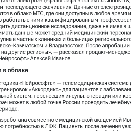
ию от электроэнцефалографа в облако #CloudMTS,
 и последующего скачивания. Данные от электроэнц
тся в облако МТС, где они доступны в любое время и
о работать с ними квалифицированным профессорам
дить дистанционное исследование, даже не имея в 
имать данные может средний медицинский персонал
упна в частных клиниках и больницах регионального
вске-Камчатском и Владивостоке. После апробации
 на другие регионы», — рассказал продакт-менеджер
Нейрософт» Алексей Иванов.
 в облаке
етодика «Нейрософта» — телемедицинская система 
ренировок «Аккордикс» для пациентов с заболеван
ьной систем, перенесших инсульт, операции или ко
рач может в любой точке России проводить лечебну
ериоде.
азработана совместно с медицинской академией Ива
 потребностью в ЛФК. Пациенты после лечения уез