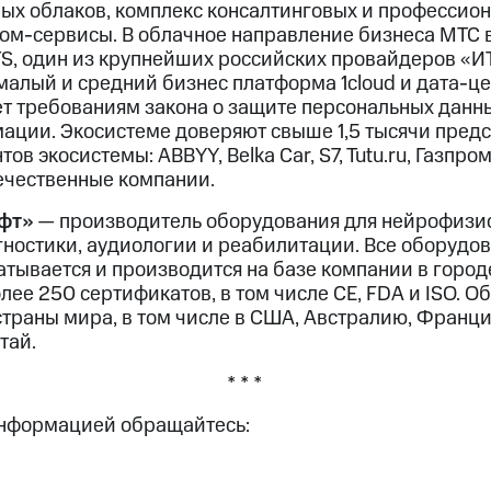
ых облаков, комплекс консалтинговых и профессиона
ком-сервисы. В облачное направление бизнеса МТС 
, один из крупнейших российских провайдеров «И
малый и средний бизнес платформа 1cloud и дата-це
ет требованиям закона о защите персональных данн
ции. Экосистеме доверяют свыше 1,5 тысячи предс
ов экосистемы: ABBYY, Belka Car, S7, Tutu.ru, Газпро
ечественные компании.
фт»
— производитель оборудования для нейрофизи
ностики, аудиологии и реабилитации. Все оборудо
тывается и производится на базе компании в город
ее 250 сертификатов, в том числе CE, FDA и ISO. 
страны мира, в том числе в США, Австралию, Франц
тай.
* * *
информацией обращайтесь: