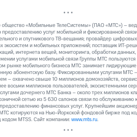
* * *
 общество «Мобильные ТелеСистемы» (ПАО «МТС») – вед
о предоставлению услуг мобильной и фиксированной связи
бельного и спутникового ТВ-вещания; провайдер цифровых
ах экосистем и мобильных приложений; поставщик ИТ-реш
аций, интернета вещей, мониторинга, обработки данных,
рмении услугами мобильной связи Группы МТС пользуются
ком рынке мобильного бизнеса МТС занимает лидирующие
ную абонентскую базу. Фиксированными услугами МТС –
ем – охвачено свыше 10 миллионов домохозяйств, сервис
лее восьми миллионов пользователей, экосистемными сер
услугами дочернего МТС Банка – около трех миллионов кл
озничной сетью из 5 630 салонов связи по обслуживанию 
 предоставлению финансовых услуг. Крупнейшим акционе
МТС котируются на Нью-Йоркской фондовой бирже под ко
д кодом MTSS. Сайт компании:
www.mts.ru
.
* * *