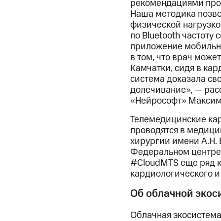
рекомендациями прово
Наша методика позво
физической нагрузко
по Bluetooth частоту
приложение мобильно
в том, что врач може
Камчатки, сидя в кар
система доказала св
долечивание», — рас
«Нейрософт» Максим
Телемедицинские кар
проводятся в медици
хирургии имени А.Н. 
Федеральном центре 
#CloudMTS еще ряд к
кардиологического и
Об облачной экос
Облачная экосистема