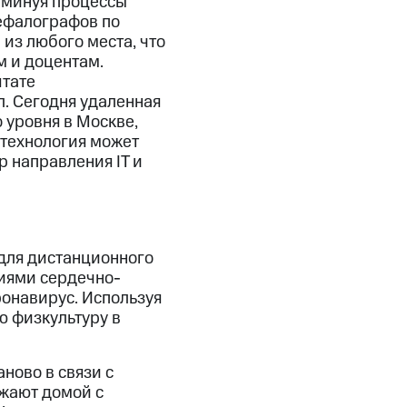
 минуя процессы
ефалографов по
 из любого места, что
 и доцентам.
штате
. Сегодня удаленная
 уровня в Москве,
 технология может
 направления IT и
для дистанционного
иями сердечно-
ронавирус. Используя
ю физкультуру в
ново в связи с
жают домой с