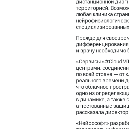
дистанционной диагн
территорией. Возмож
любая клиника стран
нейрофизиологически
специализированных
Прежде для своеврем
дифференцирования р
и врачу необходимо б
«Сервисы «#CloudМТS
центрами, соединенн
по всей стране — от 
реального времени д
что облачное простр
одно из определяющи
в динамике, а также
аттестованные защищ
рассказала директор
«Нейрософт» разрабо