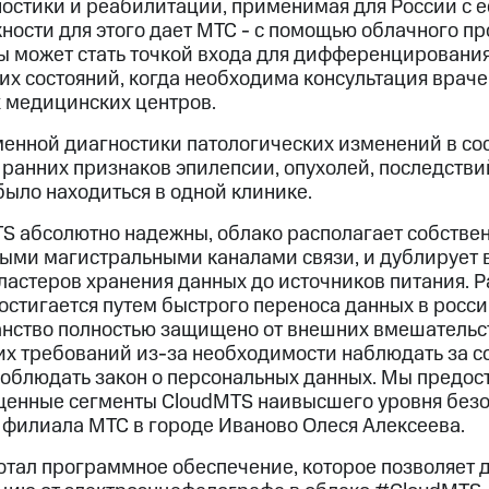
остики и реабилитации, применимая для России с 
ности для этого дает МТС - с помощью облачного 
ы может стать точкой входа для дифференцировани
х состояний, когда необходима консультация враче
 медицинских центров.
енной диагностики патологических изменений в сос
анних признаков эпилепсии, опухолей, последствий
ыло находиться в одной клинике.
 абсолютно надежны, облако располагает собстве
ыми магистральными каналами связи, и дублирует 
кластеров хранения данных до источников питания. 
остигается путем быстрого переноса данных в росс
анство полностью защищено от внешних вмешательст
х требований из-за необходимости наблюдать за с
 соблюдать закон о персональных данных. Мы предос
енные сегменты CloudMTS наивысшего уровня безо
 филиала МТС в городе Иваново Олеся Алексеева.
тал программное обеспечение, которое позволяет 