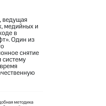
, ведущая
, медийных и
ходе в
т». Один из
го
ионное снятие
и систему
овремя
ачественную
добная методика