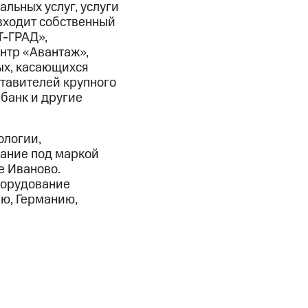
льных услуг, услуги
входит собственный
Т-ГРАД»,
нтр «Авантаж»,
ых, касающихся
тавителей крупного
мбанк и другие
ологии,
вание под маркой
е Иваново.
Оборудование
ию, Германию,