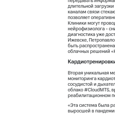
передавать информац
длительной загрузки
каналам связи стекаю
позволяет оперативн
Клиники могут прово
нейрофизиолога - сн
диагностика уже дост
Ижевске, Петропавло
быть распространена
облачных решений «
Кардиотренировки
Вторая уникальная м
мониторинга кардиот
сосудистой и дыхател
облако #CloudMTS, в
реабилитационном п
«Эта система была р
выросшей в пандемию