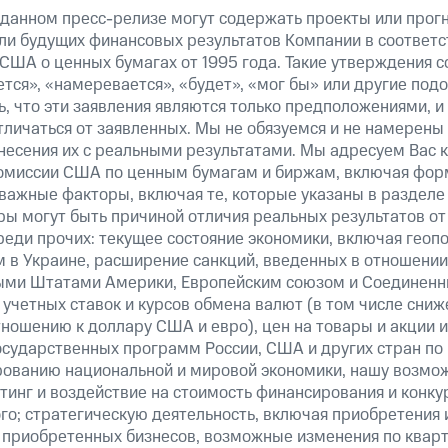
 данном пресс-релизе могут содержать проекты или прог
ли будущих финансовых результатов Компании в соответс
США о ценных бумагах от 1995 года. Такие утверждения 
тся», «намеревается», «будет», «мог бы» или другие по
, что эти заявления являются только предположениями, и
тличаться от заявленных. Мы не обязуемся и не намерены
несения их с реальными результатами. Мы адресуем Вас 
омиссии США по ценным бумагам и биржам, включая форм
важные факторы, включая те, которые указаны в разделе
ы могут быть причиной отличия реальных результатов от 
реди прочих: текущее состояние экономики, включая геоп
м в Украине, расширение санкций, введенных в отношении
ми Штатами Америки, Европейским союзом и Соединенн
учетных ставок и курсов обмена валют (в том числе сниж
тношению к доллару США и евро), цен на товары и акции 
государственных программ России, США и других стран по
рованию национальной и мировой экономики, нашу возмо
инг и воздействие на стоимость финансирования и конку
го; стратегическую деятельность, включая приобретения 
 приобретенных бизнесов, возможные изменения по квар