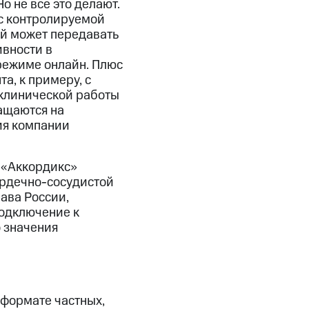
 не все это делают.
 с контролируемой
ый может передавать
ивности в
 режиме онлайн. Плюс
а, к примеру, с
 клинической работы
ащаются на
ия компании
 «Аккордикс»
ердечно-сосудистой
ава России,
одключение к
 значения
 формате частных,