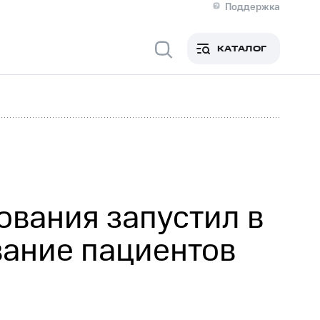
Поддержка
О МТС
я информация
Контакты
КАТАЛОГ
Медиа-центр
кты
Новости в регионе
Инвесторам и акционерам
ция акционерам
Документы
роль и аудит
Рынок акций
й
Описание
р
Реквизиты
Контакты
Устойчивое развитие
Комплаенс и деловая этика
На главную
вания запустил в
ание пациентов