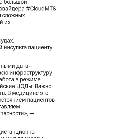
ее большой
провайдера #CloudMTS
я сложных
й из
удах,
 инсульта пациенту
нными дата-
всю инфраструктуру
Работа в режиме
ийские ЦОДы. Важно,
в. В медицине это
остоянием пациентов
тавляем
пасности», —
дистанционно