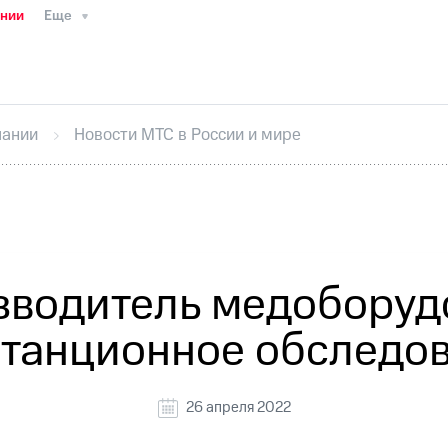
ании
Еще
ТС
Пресс-релизы
МТС о технологиях
ТС
История компании
Руководство региона
Правова
стижения
Интервью
Финансовая отчетность
Конта
пании
Новости МТС в России и мире
тивный секретарь
Раскрытие информации
Информа
ный кабинет акционера
Акционерный капитал
Конт
Порядок выкупа акций
Дивиденды
Рынок облигаци
 погашении именных облигаций
Другое
Регистрато
зводитель медоборудо
станционное обследов
26 апреля 2022