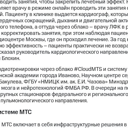
дить занятия, чтобы закрепить лечебный эффект. Но
ляет врачу в режиме онлайн проводить эти занятия
й. Пациенту в клинике выдается кардиограф, котор
 сердечных сокращений, дыхания и двигательной акт
го телефона, а оттуда через облако – врачу ЛФК в
т корректировать занятия, при этом наблюдая пациент
диоцентре Москвы, где он проходил лечение. За год
ою эффективность – пациенты практически не возвр
сказал руководитель кардиологического направлен
 Блохин.
диотренировки через облако #CloudMTS и систему
нской академии города Иваново, Научном центре с
Бакулева, ФГБУ «НМИЦК им. ак. Е.И. Чазова» Минздр
мозга и нейротехнологий ФМБА РФ. В очереди на п
рупных стационаров федерального и регионального
 пульмонологического направления.
истеме МТС
 МТС включает в себя инфраструктурные решения в