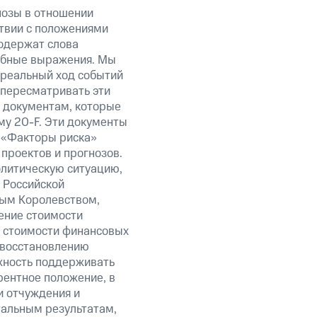
нозы в отношении
твии с положениями
содержат слова
добные выражения. Мы
 реальный ход событий
 пересматривать эти
к документам, которые
у 20-F. Эти документы
 «Факторы риска»
проектов и прогнозов.
олитическую ситуацию,
 Российской
ым Королевством,
ение стоимости
и стоимости финансовых
 восстановлению
жность поддерживать
рентное положение, в
и отчуждения и
тальным результатам,