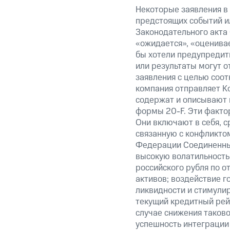
Некоторые заявления в
предстоящих событий и
Законодательного акта 
«ожидается», «оценивае
бы хотели предупредить
или результаты могут о
заявления с целью соот
компания отправляет К
содержат и описывают 
формы 20-F. Эти фактор
Они включают в себя, с
связанную с конфликто
Федерации Соединенны
высокую волатильность 
российского рубля по о
активов; воздействие 
ликвидности и стимули
текущий кредитный рейт
случае снижения таково
успешность интеграции