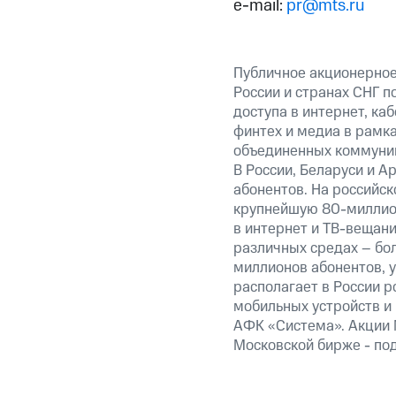
e-mail:
pr@mts.ru
Публичное акционерное
России и странах СНГ п
доступа в интернет, ка
финтех и медиа в рамк
объединенных коммуник
В России, Беларуси и А
абонентов. На российс
крупнейшую 80-миллион
в интернет и ТВ-вещани
различных средах – бо
миллионов абонентов, 
располагает в России р
мобильных устройств и
АФК «Система». Акции 
Московской бирже - по