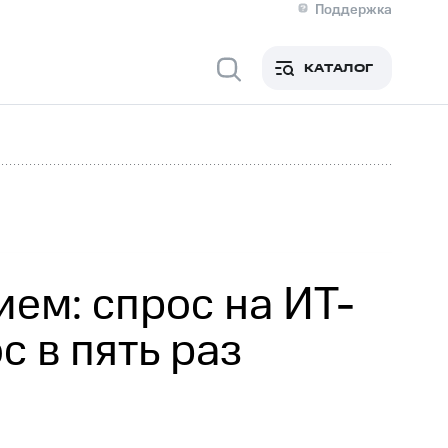
Поддержка
О МТС
я информация
Контакты
КАТАЛОГ
Медиа-центр
кты
Новости в регионе
Инвесторам и акционерам
ция акционерам
Документы
роль и аудит
Рынок акций
й
Описание
р
Реквизиты
Контакты
Устойчивое развитие
Комплаенс и деловая этика
На главную
ем: спрос на ИТ-
 в пять раз