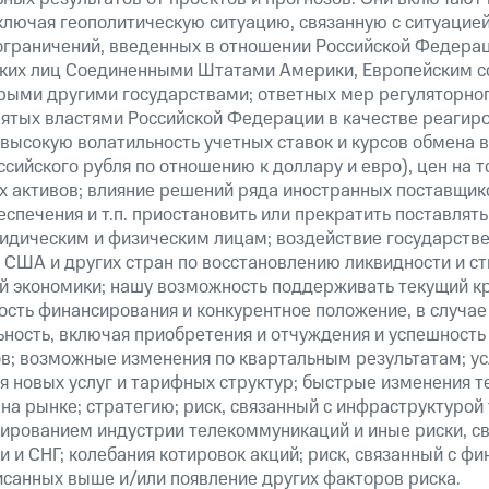
ключая геополитическую ситуацию, связанную с ситуацией
ограничений, введенных в отношении Российской Федерац
ских лиц Соединенными Штатами Америки, Европейским 
рыми другими государствами; ответных мер регуляторног
нятых властями Российской Федерации в качестве реагир
 высокую волатильность учетных ставок и курсов обмена в
сийского рубля по отношению к доллару и евро), цен на т
 активов; влияние решений ряда иностранных поставщико
еспечения и т.п. приостановить или прекратить поставля
ридическим и физическим лицам; воздействие государст
 США и других стран по восстановлению ликвидности и 
й экономики; нашу возможность поддерживать текущий к
ость финансирования и конкурентное положение, в случае
ьность, включая приобретения и отчуждения и успешность
в; возможные изменения по квартальным результатам; ус
я новых услуг и тарифных структур; быстрые изменения т
на рынке; стратегию; риск, связанный с инфраструктурой
ированием индустрии телекоммуникаций и иные риски, св
 и СНГ; колебания котировок акций; риск, связанный с ф
исанных выше и/или появление других факторов риска.