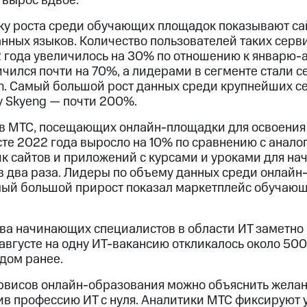
вырос вдвое.
у роста среди обучающих площадок показывают са
нных языков. Количество пользователей таких серв
 года увеличилось на 30% по отношению к январю-ав
ился почти на 70%, а лидерами в сегменте стали се
ish. Самый большой рост данных среди крупнейших с
у Skyeng — почти 200%.
ов МТС, посещающих онлайн-площадки для освоения
усте 2022 года выросло на 10% по сравнению с ана
ик сайтов и приложений с курсами и уроками для н
 два раза. Лидеры по объему данных среди онлайн-
 самый большой прирост показал маркетплейс обучающ
ва начинающих специалистов в области ИТ заметно 
 августе на одну ИТ-вакансию откликалось около 5
дом ранее.
рвисов онлайн-образования можно объяснить желан
оив профессию ИТ с нуля. Аналитики МТС фиксируют