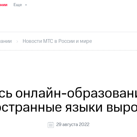
ании
Еще
ТС
Пресс-релизы
МТС о технологиях
ТС
История компании
Руководство региона
Правова
стижения
Интервью
Финансовая отчетность
Конта
пании
Новости МТС в России и мире
тивный секретарь
Раскрытие информации
Информа
ный кабинет акционера
Акционерный капитал
Конт
Порядок выкупа акций
Дивиденды
Рынок облигаци
 погашении именных облигаций
Другое
Регистрато
сь онлайн-образовани
остранные языки вырос
29 августа 2022