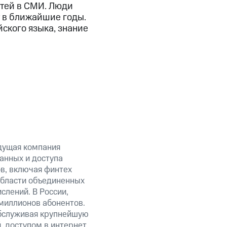
атей в СМИ. Люди
т в ближайшие годы.
ского языка, знание
дущая компания
анных и доступа
ов, включая финтех
области объединенных
слений. В России,
миллионов абонентов.
обслуживая крупнейшую
 доступом в интернет