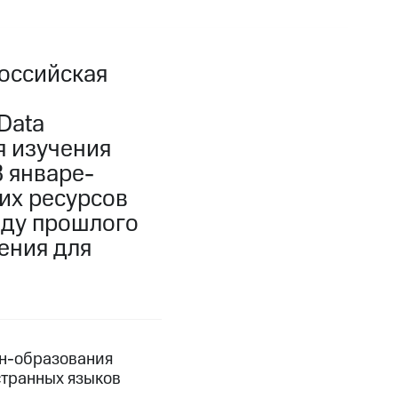
оссийская
Data
я изучения
В январе-
их ресурсов
оду прошлого
ения для
йн-образования
остранных языков