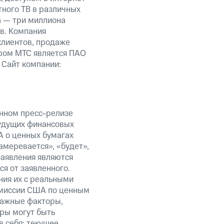
тного ТВ в различных
а — три миллиона
в. Компания
клиентов, продаже
ром МТС является ПАО
 Сайт компании:
анном пресс-релизе
будущих финансовых
А о ценных бумагах
амеревается», «будет»,
заявления являются
я от заявленного.
ния их с реальными
омиссии США по ценным
важные факторы,
ры могут быть
в себя: текущее