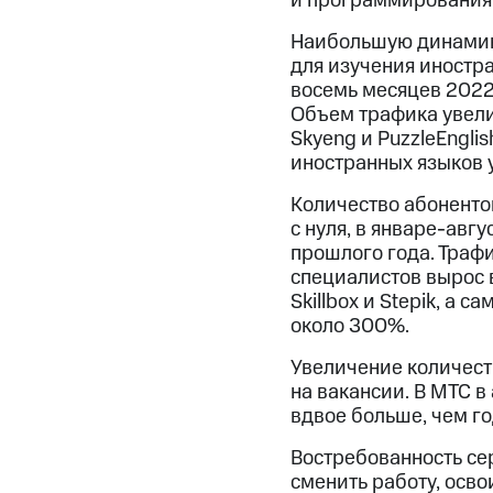
и программирования 
Наибольшую динамик
для изучения иностра
восемь месяцев 2022
Объем трафика увелич
Skyeng и PuzzleEngl
иностранных языков 
Количество абонент
с нуля, в январе-авг
прошлого года. Траф
специалистов вырос в
Skillbox и Stepik, а
около 300%.
Увеличение количест
на вакансии. В МТС в
вдвое больше, чем го
Востребованность се
сменить работу, осв