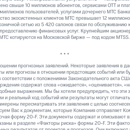
ено свыше 10 миллионов абонентов, сервисами OTT и пла
 миллионов пользователей, услугами дочернего МТС Банк
ество экосистемных клиентов МТС превышает 12 миллионо
озничной сетью из 5 420 салонов связи по обслуживанию 
 предоставлению финансовых услуг. Крупнейшим акционе
МТС котируются на Московской бирже — под кодом MTSS.
* * *
ошении прогнозных заявлений. Некоторые заявления в д
ты или прогнозы в отношении предстоящих событий или 
в соответствии с положениями Законодательного акта СШ
верждения содержат слова «ожидается», «оценивается», «н
добные выражения. Мы бы хотели предупредить, что эти 
 и реальный ход событий или результаты могут отличатьс
амерены пересматривать эти заявления с целью соотнесе
суем Вас к документам, которые Компания отправляет К
ючая форму 20-F. Эти документы содержат и описывают 
казаны в разделе «Факторы риска» формы 20-F. Эти факто
ных результатов от проектов и прогнозов. Они включают 