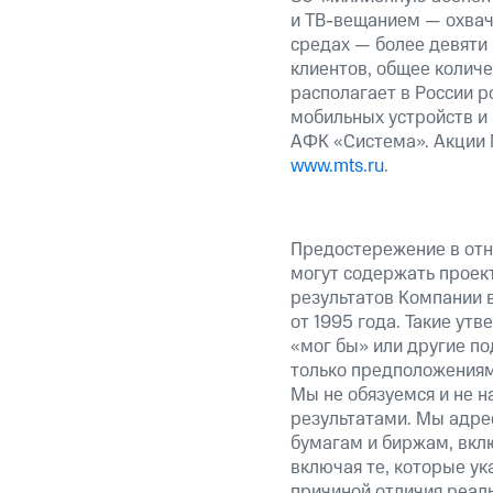
и ТВ-вещанием — охвач
средах — более девяти
клиентов, общее колич
располагает в России р
мобильных устройств и
АФК «Система». Акции 
www.mts.ru
.
Предостережение в отн
могут содержать проек
результатов Компании 
от 1995 года. Такие ут
«мог бы» или другие по
только предположениями
Мы не обязуемся и не н
результатами. Мы адре
бумагам и биржам, вкл
включая те, которые у
причиной отличия реаль