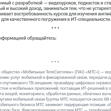
занный с разработкой — видеоуроков, подкастов и ст
ый и высокий доход, заниматься тем, что не устарее
ивает востребованность курсов для изучения англий
 для качественного погружения в ИТ-специальности.
* * *
информацией обращайтесь:
* * *
е общество «Мобильные ТелеСистемы» (ПАО «МТС») — ве
ению услуг мобильной и фиксированной связи, передачи д
 и спутникового ТВ-вещания; провайдер цифровых сервис
истем и мобильных приложений; поставщик ИТ-решений в 
а вещей, мониторинга, обработки данных, облачных вычи
лугами мобильной связи Группы МТС пользуются около 88 
обильного бизнеса МТС занимает лидирующие позиции, 
скую базу. Фиксированными услугами МТС — телефонией,