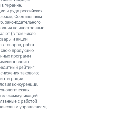
 в Украине;
ии и ряда российских
союзом, Соединенным
о, законодательного
ования на иностранные
алют (в том числе
овары и акции
в товаров, работ,
ть свою продукцию
венных программ
стимулированию
редитный рейтинг
 снижения такового;
 интеграции
ловия конкуренции;
ехнологических
 телекоммуникаций,
язанные с работой
инансовым управлением,