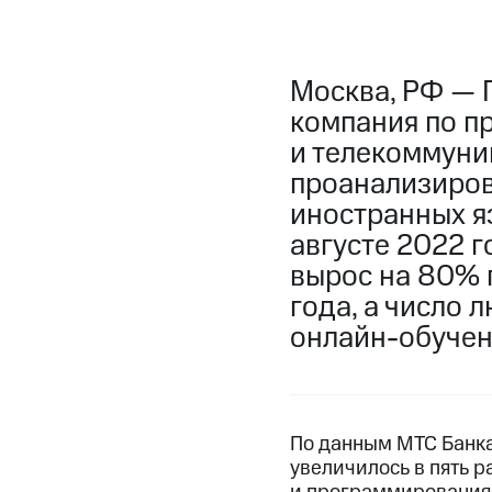
Москва, РФ — 
компания по п
и телекоммуни
проанализиров
иностранных яз
августе 2022 г
вырос на 80% 
года, а число 
онлайн-обучен
По данным МТС Банка
увеличилось в пять р