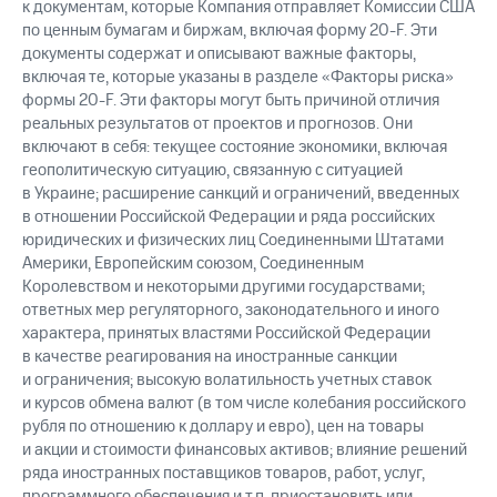
к документам, которые Компания отправляет Комиссии США
по ценным бумагам и биржам, включая форму
20-F.
Эти
документы содержат и описывают важные факторы,
включая те, которые указаны в разделе «Факторы риска»
формы
20-F.
Эти факторы могут быть причиной отличия
реальных результатов от проектов и прогнозов. Они
включают в себя: текущее состояние экономики, включая
геополитическую ситуацию, связанную с ситуацией
в Украине; расширение санкций и ограничений, введенных
в отношении Российской Федерации и ряда российских
юридических и физических лиц Соединенными Штатами
Америки, Европейским союзом, Соединенным
Королевством и некоторыми другими государствами;
ответных мер регуляторного, законодательного и иного
характера, принятых властями Российской Федерации
в качестве реагирования на иностранные санкции
и ограничения; высокую волатильность учетных ставок
и курсов обмена валют (в том числе колебания российского
рубля по отношению к доллару и евро), цен на товары
и акции и стоимости финансовых активов; влияние решений
ряда иностранных поставщиков товаров, работ, услуг,
программного обеспечения и т.п. приостановить или