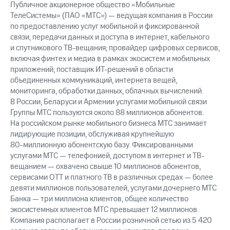
Публичное акционерное общество «Мобильные
ТелеСистемы» (ПАО «МТС») — ведущая компания в России
по предоставлению услуг мобильной и фиксированной
связи, передачи данных и доступа в интернет, кабельного
и спутникового ТВ-вещания; провайдер цифровых сервисов,
включая финтех и медиа в рамках экосистем и мобильных
приложений; поставщик ИТ-решений в области
объединенных коммуникаций, интернета вещей,
мониторинга, обработки данных, облачных вычислений.
В России, Беларуси и Армении услугами мобильной связи
Группы МТС пользуются около 88 миллионов абонентов.
На российском рынке мобильного бизнеса МТС занимает
лидирующие позиции, обслуживая крупнейшую
80-миллионную
абонентскую базу. Фиксированными
услугами МТС — телефонией, доступом в интернет и ТВ-
вещанием — охвачено свыше 10 миллионов абонентов,
сервисами OTT и платного ТВ в различных средах — более
девяти миллионов пользователей, услугами дочернего МТС
Банка — три миллиона клиентов, общее количество
экосистемных клиентов МТС превышает 12 миллионов.
Компания располагает в России розничной сетью из 5 420