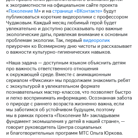
Раскрытие
к экограмотности на официальном сайте проекта
информации
«
Поколение М
» и на
странице «ВКонтакте»
будут
Информация
публиковаться короткие видеоролики с профессором
акционерам
Чудаковым. Каждый месяц любимый герой будет
Документы
увлекательно и доступно рассказывать про важные
ПАО
экологические даты, привлекая внимание к основным
"МТС"
проблемам экологии. Так, первый
видеоролик
Собрания
приурочен ко Всемирному дню чистоты и рассказывает
акционеров
о важности культурно-гигиенических навыков.
Личный
кабинет
«Наша задача — доступным языком объяснить детям
акционера
про важность ответственного отношения
Акционерный
к окружающей среде. Вместе с анимационным
капитал
сериалом «Фиксики» мы продолжаем знакомить ребят
Контроль
с экокультурой в увлекательном формате
и
познавательных мастер-классов, что позволяет быстро
аудит
и легко воспринимать информацию. Осознанная забота
Рынок
о природе с раннего возраста жизненно важна, если
акций
мы заботимся об устойчивом будущем, поэтому
мы в рамках проекта «Поколение М» закладываем
Описание
фундамент экомышления у детей в нашей стране», —
Программа
говорит руководитель Центра социальных
приобретения
и благотворительных программ МТС Ольга Юркова.
Порядок