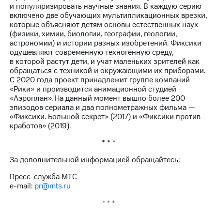
и популяризировать научные знания. В каждую серию
включено две обучающих мультипликационных врезки,
которые объясняют детям основы естественных наук
(физики, химии, биологии, географии, геологии,
астрономии) и истории разных изобретений. Фиксики
одушевляют современную техногенную среду,
в которой растут дети, и учат маленьких зрителей как
обращаться с техникой и окружающими их приборами.
С 2020 года проект принадлежит группе компаний
«Рики» и производится анимационной студией
«Аэроплан». На данный момент вышло более 200
эпизодов сериала и два полнометражных фильма —
«Фиксики. Большой секрет» (2017) и «Фиксики против
кработов» (2019).
* * *
За дополнительной информацией обращайтесь:
Пресс-служба МТС
e-mail:
pr@mts.ru
* * *