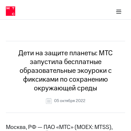
О
сторам и акционерам
Комплаенс и деловая этика
Устойчивое развитие
Медиа-центр
О МТС
О МТС
На главную
компании
О
компании
Стратегия
Стратегия
Все Новости
Карьера
в МТС
Карьера
в МТС
Пресс-
Дети на защите планеты: МТС
релизы
История
запустила бесплатные
компании
МТС
образовательные экоуроки с
о технологиях
Руководство
фиксиками по сохранению
региона
окружающей среды
Правовая
информация
05 октября 2022
Контакты
Медиа-центр
Пресс-
Москва, РФ — ПАО «МТС» (MOEX: MTSS),
релизы