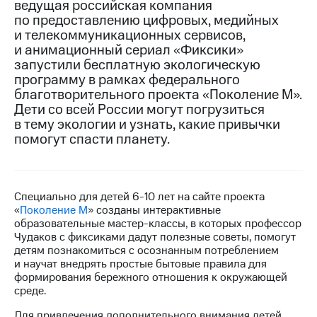
ведущая российская компания
по предоставлению цифровых, медийных
МТС
и телекоммуникационных сервисов,
о технологиях
и анимационный сериал «Фиксики»
запустили бесплатную экологическую
Достижения
программу в рамках федерального
Интервью
благотворительного проекта «Поколение М».
Дети со всей России могут погрузиться
Финансовая
в тему экологии и узнать, какие привычки
отчетность
помогут спасти планету.
Контакты
Новости
Специально для детей
6-10
лет на сайте проекта
в
«
Поколение М
» созданы интерактивные
регионе
образовательные мастер-классы, в которых профессор
Чудаков с фиксиками дадут полезные советы, помогут
м и акционерам
детям познакомиться с осознанным потреблением
Корпоративное
и научат внедрять простые бытовые правила для
управление
формирования бережного отношения к окружающей
среде.
Корпоративный
секретарь
Для привлечения дополнительного внимания детей