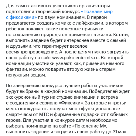
выкупа
Для самых активных участников организаторы
акций
подготовили творческий конкурс
«Познаем мир
Дивиденды
с фиксиками»
по двум номинациям. В первой
Рынок
предлагается создать комикс с лайфхаками, в котором
облигаций
ребенок покажет, какие полезные привычки
по сохранению природы он применяет в жизни. Кстати,
Описание
выполнять задание будет интереснее вместе с семьей
Еврооблигации-2023
и друзьями, что гарантирует веселое
Уведомление
времяпрепровождение. А после детям нужно загрузить
о
свою работу на сайт www.pokolenie.mts.ru. Во второй
погашении
номинации участники узнают, как, применив немного
именных
фантазии, можно подарить вторую жизнь старым
облигаций
ненужным вещам.
Другое
По завершению конкурса лучшие работы участников
Регистратор
будут выбраны в каждой номинации. Победителей ждет
Реквизиты
экскурсионный тур на студию анимации и встреча
Контакты
с создателями сериала «Фиксики». За вторые и третьи
йчивое развитие
места конкурсанты получат многофункциональные
и деловая этика
смарт-часы от МТС и фирменные подарки от любимых
На главную
героев. Для участия в конкурсе детям необходимо
выбрать номинацию на сайте «Поколение М»,
выполнить задание и загрузить свою работу до 31 мая