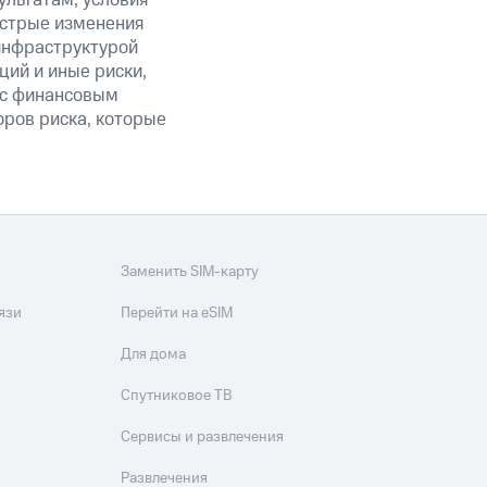
льтатам; условия
ыстрые изменения
 инфраструктурой
ий и иные риски,
й с финансовым
оров риска, которые
Заменить SIM-карту
язи
Перейти на eSIM
Для дома
Спутниковое ТВ
Сервисы и развлечения
Развлечения