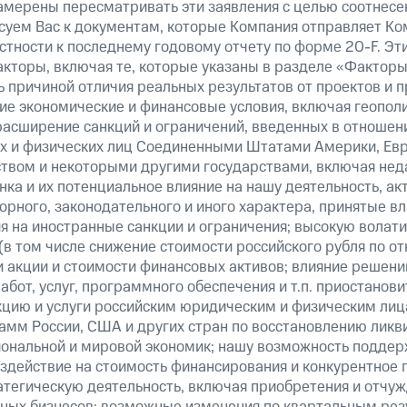
амерены пересматривать эти заявления с целью соотнесе
суем Вас к документам, которые Компания отправляет К
стности к последнему годовому отчету по форме 20-F. Э
кторы, включая те, которые указаны в разделе «Факторы
 причиной отличия реальных результатов от проектов и п
щие экономические и финансовые условия, включая геопол
расширение санкций и ограничений, введенных в отношени
х и физических лиц Соединенными Штатами Америки, Ев
вом и некоторыми другими государствами, включая нед
ка и их потенциальное влияние на нашу деятельность, акт
рного, законодательного и иного характера, принятые в
я на иностранные санкции и ограничения; высокую волати
(в том числе снижение стоимости российского рубля по о
 и акции и стоимости финансовых активов; влияние решен
абот, услуг, программного обеспечения и т.п. приостанови
кцию и услуги российским юридическим и физическим лиц
амм России, США и других стран по восстановлению ликв
ональной и мировой экономик; нашу возможность поддер
здействие на стоимость финансирования и конкурентное 
атегическую деятельность, включая приобретения и отчуж