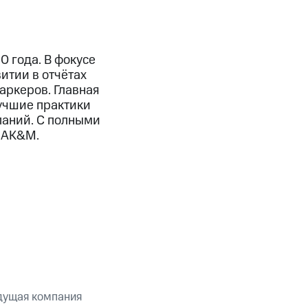
 года. В фокусе
итии в отчётах
аркеров. Главная
учшие практики
паний. С полными
 AK&M.
дущая компания