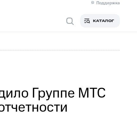
Поддержка
О МТС
я информация
Контакты
КАТАЛОГ
Медиа-центр
кты
Новости в регионе
Инвесторам и акционерам
ция акционерам
Документы
роль и аудит
Рынок акций
й
Описание
р
Реквизиты
Контакты
Устойчивое развитие
Комплаенс и деловая этика
На главную
дило Группе МТС
отчетности