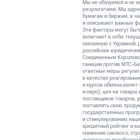
Мы не обязуемся и не н
результатами. Мы адре
бумагам и биржам, в ча
и описывают важные фа
Эти факторы могут быть
включают в себя: теку
связанную с Украиной; 
российских юридически
Соединенным Королевст
санкции против МТС-Бан
ответные меры регулято
в качестве реагировани
и курсов обмена валют 
и евро), цен на товары
поставщиков товаров, р
поставлять свою проду
государственных прогр
и стимулированию наци
кредитный рейтинг и во
снижения такового; стр