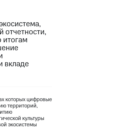
экосистема,
 отчетности,
 итогам
шение
и
и вкладе
ках которых цифровые
ию территорий,
витию
гической культуры
вой экосистемы