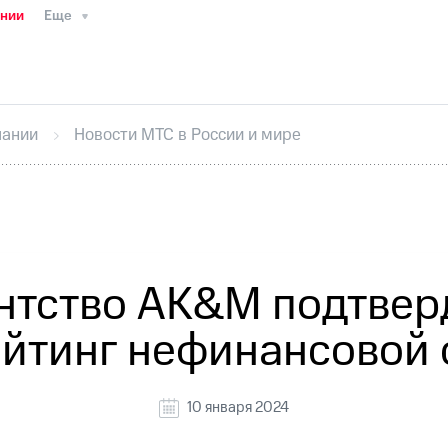
ании
Еще
ТС
Пресс-релизы
МТС о технологиях
ТС
История компании
Руководство региона
Правова
стижения
Интервью
Финансовая отчетность
Конта
пании
Новости МТС в России и мире
тивный секретарь
Раскрытие информации
Информа
ный кабинет акционера
Акционерный капитал
Конт
Порядок выкупа акций
Дивиденды
Рынок облигаци
 погашении именных облигаций
Другое
Регистрато
ентство AK&M подтвер
йтинг нефинансовой 
10 января 2024