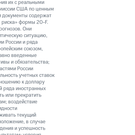
ния их с реальными
омиссии США по ценным
ти документы содержат
 риска» формы 20-F.
рогнозов. Они
итическую ситуацию,
и России и ряда
ропейским союзом,
авно введенные
ивы и обязательства;
ластями России
льность учетных ставок
тношению к доллару
ий ряда иностранных
ть или прекратить
ам; воздействие
идности
живать текущий
положение, в случае
дения и успешность