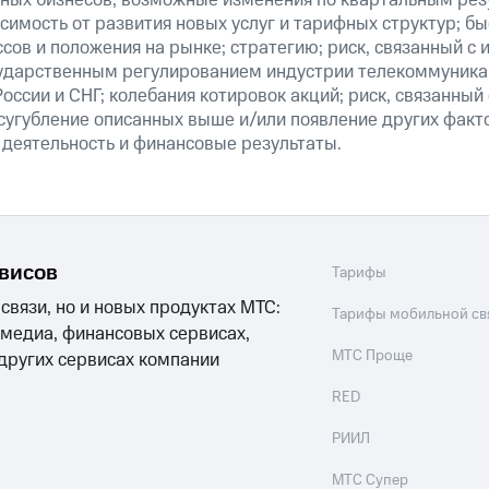
ных бизнесов; возможные изменения по квартальным резу
симость от развития новых услуг и тарифных структур; б
сов и положения на рынке; стратегию; риск, связанный с
ударственным регулированием индустрии телекоммуникац
России и СНГ; колебания котировок акций; риск, связанны
сугубление описанных выше и/или появление других факт
 деятельность и финансовые результаты.
рвисов
Тарифы
 связи, но и новых продуктах МТС:
Тарифы мобильной св
 медиа, финансовых сервисах,
МТС Проще
 других сервисах компании
RED
РИИЛ
МТС Супер