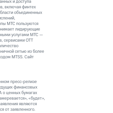
анных и доступа
ов, включая финтех
области объединенных
ислений,
уппы МТС пользуются
занимает лидирующие
нными услугами МТС —
в, сервисами OTT
оличество
ничной сетью из более
кодом MTSS. Сайт
анном пресс-релизе
будущих финансовых
А о ценных бумагах
амеревается», «будет»,
заявления являются
я от заявленного.