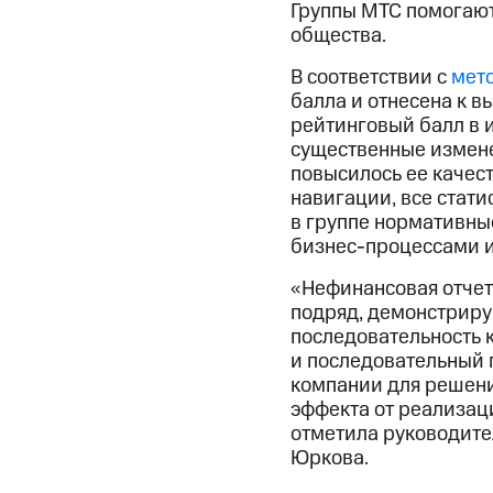
Группы МТС помогают
общества.
В соответствии с
мет
балла и отнесена к 
рейтинговый балл в и
существенные измен
повысилось ее качес
навигации, все стат
в группе нормативны
бизнес-процессами и
«Нефинансовая отчет
подряд, демонстриру
последовательность 
и последовательный 
компании для решени
эффекта от реализац
отметила руководите
Юркова.