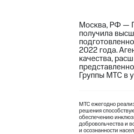
Москва, РФ — 
получила высш
подготовленно
2022 года. Аг
качества, рас
представленно
Группы МТС в 
МТС ежегодно реализ
решения способствую
обеспечению инклюзи
добровольчества и в
и осознанности насе