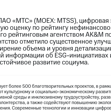
ПАО «МТС» (MOEX: MTSS), цифровая 
ую оценку по рейтингу нефинансовой
го рейтинговым агентством AK&M по
ентство отметило существенное улуч
ширение объема и уровня детализаци
й информации об ESG-инициативах 
устойчивое развитие социума.
ует более 500 благотворительных проектов, в рам
т культурному и социально-экономическому развит
вной среды и инклюзивному трудоустройству, раз
олонтерства, а также содействуют повышению эколо
ления. Современные технологии и инновации цифро