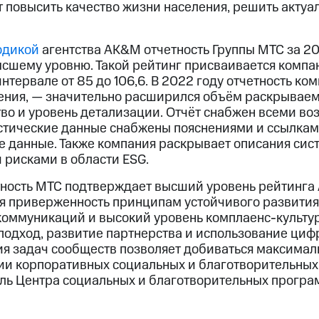
 повысить качество жизни населения, решить актуа
одикой
агентства AK&M отчетность Группы МТС за 20
высшему уровню. Такой рейтинг присваивается комп
нтервале от 85 до 106,6. В 2022 году отчетность ко
ения, — значительно расширился объём раскрывае
тво и уровень детализации. Отчёт снабжен всеми 
истические данные снабжены пояснениями и ссылкам
е данные. Также компания раскрывает описания сис
 рисками в области ESG.
ность МТС подтверждает высший уровень рейтинга 
я приверженность принципам устойчивого развития,
коммуникаций и высокий уровень комплаенс-культу
подход, развитие партнерства и использование ци
я задач сообществ позволяет добиваться максимал
ии корпоративных социальных и благотворительных
ль Центра социальных и благотворительных програ