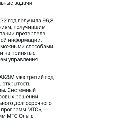
льные задачи
22 год получила 96,8
аниям, получившим
мпании претерпела
мой информации,
возможными способами
и на принятые
тем управления
AK&M уже третий год
 открытость,
ры. Системный
фровых решений
ьного долгосрочного
 программ МТС», —
мм МТС Ольга