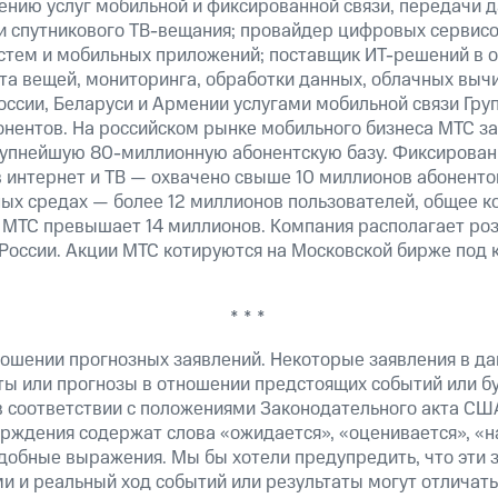
ению услуг мобильной и фиксированной связи, передачи д
 и спутникового ТВ-вещания; провайдер цифровых сервис
истем и мобильных приложений; поставщик ИТ-решений в 
та вещей, мониторинга, обработки данных, облачных выч
оссии, Беларуси и Армении услугами мобильной связи Гр
онентов. На российском рынке мобильного бизнеса МТС 
рупнейшую 80-миллионную абонентскую базу. Фиксирова
 интернет и ТВ — охвачено свыше 10 миллионов абоненто
ных средах — более 12 миллионов пользователей, общее к
 МТС превышает 14 миллионов. Компания располагает роз
 России. Акции МТС котируются на Московской бирже под 
* * *
ошении прогнозных заявлений. Некоторые заявления в д
ты или прогнозы в отношении предстоящих событий или 
в соответствии с положениями Законодательного акта СШ
верждения содержат слова «ожидается», «оценивается», «н
добные выражения. Мы бы хотели предупредить, что эти 
 и реальный ход событий или результаты могут отличатьс