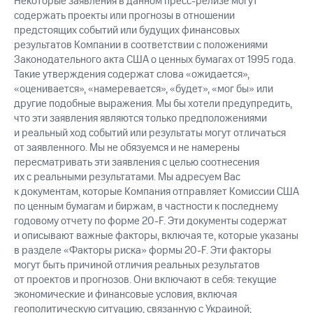
Некоторые заявления в данном пресс-релизе могут
содержать проекты или прогнозы в отношении
предстоящих событий или будущих финансовых
результатов Компании в соответствии с положениями
Законодательного акта США о ценных бумагах от 1995 года.
Такие утверждения содержат слова «ожидается»,
«оценивается», «намеревается», «будет», «мог бы» или
другие подобные выражения. Мы бы хотели предупредить,
что эти заявления являются только предположениями
и реальный ход событий или результаты могут отличаться
от заявленного. Мы не обязуемся и не намерены
пересматривать эти заявления с целью соотнесения
их с реальными результатами. Мы адресуем Вас
к документам, которые Компания отправляет Комиссии США
по ценным бумагам и биржам, в частности к последнему
годовому отчету по форме 20-F. Эти документы содержат
и описывают важные факторы, включая те, которые указаны
в разделе «Факторы риска» формы 20-F. Эти факторы
могут быть причиной отличия реальных результатов
от проектов и прогнозов. Они включают в себя: текущие
экономические и финансовые условия, включая
геополитическую ситуацию, связанную с Украиной;