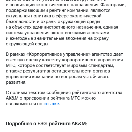
выкупа
в реализации экологического направления. Факторами,
акций
поддерживающими рейтинг компании, являются
Дивиденды
актуальная политика в сфере экологической
Рынок
безопасности и охраны окружающей среды
облигаций
на объектах административного назначения, единая
система управления экологическими аспектами
Описание
и ежегодные значительные вложения на охрану
Еврооблигации-2023
окружающей среды.
Уведомление
о
В рамках «Корпоративное управление» агентство дает
погашении
высокую оценку качеству корпоративного управления
именных
МТС, которое соответствует мировым стандартам,
облигаций
а также результативности деятельности органов
Другое
управления компании по вопросам устойчивого
развития.
Регистратор
С полным текстом сообщения рейтингового агентства
Реквизиты
AK&M о присвоении рейтинга МТС можно
Контакты
ознакомиться по
ссылке
.
йчивое развитие
и деловая этика
На главную
Подробнее о ESG-рейтинге AK&M: