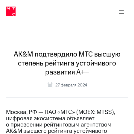
О
сторам и акционерам
Комплаенс и деловая этика
Устойчивое развитие
Медиа-центр
О МТС
О МТС
На главную
компании
О
компании
Стратегия
Стратегия
Все Новости
Карьера
в МТС
Карьера
в МТС
Пресс-
AK&M подтвердило МТС высшую
релизы
История
степень рейтинга устойчивого
компании
МТС
развития А++
о технологиях
Руководство
региона
27 февраля 2024
Правовая
информация
Контакты
Москва, РФ — ПАО «МТС» (MOEX: MTSS),
цифровая экосистема объявляет
Медиа-центр
о присвоении рейтинговым агентством
Пресс-
AK&M высшего рейтинга устойчивого
релизы