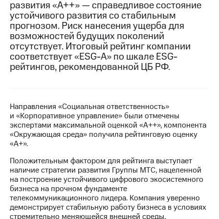
развития «А++» — справедливое состояние
устойчивого развития со стабильным
МТС
прогнозом. Риск нанесения ущерба для
о технологиях
возможностей будущих поколений
Достижения
отсутствует. Итоговый рейтинг компании
соответствует «ESG-A» по шкале ESG-
Интервью
рейтингов, рекомендованной ЦБ РФ.
Финансовая
отчетность
Направления «Социальная ответственность»
Контакты
и «Корпоративное управление» были отмечены
экспертами максимальной оценкой «A++», компонента
Новости
«Окружающая среда» получила рейтинговую оценку
в
«А+».
регионе
Положительным фактором для рейтинга выступает
м и акционерам
наличие стратегии развития Группы МТС, нацеленной
Корпоративное
на построение устойчивого цифрового экосистемного
управление
бизнеса на прочном фундаменте
телекоммуникационного лидера. Компания уверенно
Корпоративный
демонстрирует стабильную работу бизнеса в условиях
секретарь
стремительно меняющейся внешней среды,