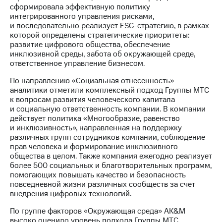
Раскрытие
сформировала эффективную политику
информации
интегрированного управления рисками,
Информация
и последовательно реализует ESG-стратегию, в рамках
акционерам
которой определены стратегические приоритеты:
Документы
развитие цифрового общества, обеспечение
ПАО
инклюзивной среды, забота об окружающей среде,
"МТС"
ответственное управление бизнесом.
Собрания
акционеров
По направлению «Социальная отнесенность»
Личный
аналитики отметили комплексный подход Группы МТС
кабинет
к вопросам развития человеческого капитала
акционера
и социальную ответственность компании. В компании
Акционерный
действует политика «Многообразие, равенство
капитал
и инклюзивность», направленная на поддержку
Контроль
различных групп сотрудников компании, соблюдение
и
прав человека и формирование инклюзивного
аудит
общества в целом. Также компания ежегодно реализует
Рынок
более 500 социальных и благотворительных программ,
акций
помогающих повышать качество и безопасность
повседневной жизни различных сообществ за счет
Описание
внедрения цифровых технологий.
Программа
приобретения
По группе факторов «Окружающая среда» AK&M
Порядок
высоко оценило уровень подхода Группы МТС