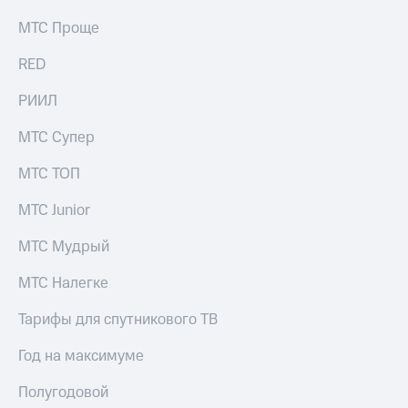
МТС Проще
RED
РИИЛ
МТС Супер
МТС ТОП
МТС Junior
МТС Мудрый
МТС Налегке
Тарифы для спутникового ТВ
Год на максимуме
Полугодовой