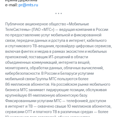
Ирина Дерюгина
выкупа
e-mail:
pr@mts.ru
акций
Дивиденды
* * *
Рынок
облигаций
Публичное акционерное общество «Мобильные
ТелеСистемы» (ПАО «МТС») — ведущая компания в России
Описание
по предоставлению услуг мобильной и фиксированной
Еврооблигации-2023
связи, передачи данных и доступа в интернет, кабельного
Уведомление
и спутникового ТВ-вещания; провайдер цифровых сервисов,
о
включая финтех и медиа в рамках экосистем и мобильных
погашении
приложений; поставщик ИТ-решений в области
именных
облигаций
объединенных коммуникаций, интернета вещей,
Другое
мониторинга, обработки данных, облачных вычислений,
кибербезопасности. В России и Беларуси услугами
Регистратор
мобильной связи Группы МТС пользуются более
Реквизиты
86 миллионов абонентов. На российском рынке мобильного
Контакты
бизнеса МТС занимает лидирующие позиции, обслуживая
йчивое развитие
крупнейшую 81-миллионную абонентскую базу.
и деловая этика
Фиксированными услугами МТС — телефонией, доступом
На главную
в интернет и ТВ — охвачено свыше 10 миллионов абонентов,
сервисами OTT и платного ТВ в различных средах — более