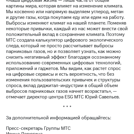
«Наша цифровая жизнь — лишь часть от общей
Раскрытие
картины мира, которая влияет на изменение климата.
информации
Мы косвенно или напрямую выделяем углерод, метан
Информация
и другие газы, когда покупаем еду или едем на работу.
акционерам
Выбросы изменяют климат на нашей планете. Поменяв
Документы
некоторые привычки, каждый из нас может внести свой
ПАО
положительный вклад в сохранение климата. Поэтому
"МТС"
МТС создала калькулятор цифрового экологического
Собрания
следа, который не просто рассчитывает выбросы
акционеров
парниковых газов, но и позволяет узнать, как можно
Личный
снизить негативный эффект благодаря осознанному
кабинет
использованию современных цифровых технологий,
акционера
приложений и гаджетов. Мы видим, как растет спрос
Акционерный
на цифровые сервисы и есть вероятность, что без
капитал
изменения пользовательских привычек и структуры
Контроль
спроса, вклад диджитал-индустрии в общий объем
и
выбросов парниковых газов начнет возрастать», —
аудит
отмечает директор центра ESG МТС Юрий Савельев.
Рынок
акций
* * *
Описание
За дополнительной информацией обращайтесь:
Программа
приобретения
Пресс-секретарь Группы МТС
Порядок