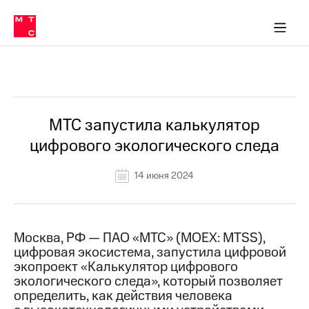
О
сторам и акционерам
Комплаенс и деловая этика
Устойчивое развитие
Медиа-центр
О МТС
О МТС
На главную
компании
О
компании
Стратегия
Стратегия
Все Новости
Карьера
в МТС
Карьера
в МТС
Пресс-
МТС запустила калькулятор
релизы
История
цифрового экологического следа
компании
МТС
о технологиях
Руководство
14 июня 2024
региона
Правовая
информация
Москва, РФ — ПАО «МТС» (MOEX: MTSS),
цифровая экосистема, запустила цифровой
Контакты
экопроект «Калькулятор цифрового
экологического следа», который позволяет
Медиа-центр
Пресс-
определить, как действия человека
релизы