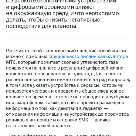
с высокотехнологичными устройствами
и цифровыми сервисами влияют
МТС
на окружающую среду, и что необходимо
о технологиях
делать, чтобы снизить негативные
последствия для планеты.
Достижения
Интервью
Финансовая
Рассчитать свой экологический след цифровой жизни
отчетность
можно с помощью
специального онлайн калькулятора
МТС, который посчитает сколько углекислого газа
Контакты
появляется на планете в результате цифровой жизни
конкретного пользователя за один год. Для точного
Новости
расчета пользователю нужно ответить на ряд вопросов,
в
в том числе указать устройства и сервисы, которыми
регионе
пользуется человек и определить общее ежедневное
количество времени, которые он проводит с ноутбуком
или смартфоном. Также, на сайте проекта размещена
м и акционерам
Корпоративное
информация о том, как действия в гаджетах —
управление
от хранения информации на устройствах до просмотра
роликов в интернете и отправки SMS — влияют
Корпоративный
на состояние нашей планеты.
секретарь