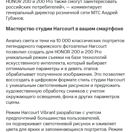
HONOR 200 и 200 Pro также смогут заинтересовать
выкупа
российских потребителей», — комментирует
акций
генеральный директор розничной сети МТС Андрей
Дивиденды
Губанов.
Рынок
облигаций
Мастерство студии Harcourt в вашем смартфоне
Описание
Анализ света и тени на 10 000 классических портретов
Еврооблигации-2023
легендарного парижского фотоателье Harcourt
Уведомление
позволил создать для HONOR 200 и 200 Pro
о
уникальный режим съемки на базе технологий
погашении
искусственного интеллекта, который выбирает
именных
оптимальные параметры и в девять этапов
облигаций
обрабатывает полученное изображение. Это позволяет
Другое
воссоздать в цифровом формате стиль студии Harcourt
с уникальным светотеневым рисунком и предложить
Регистратор
художественную обработку снимков с учетом
Реквизиты
окружающего освещения, фона и других параметров
Контакты
сцены.
йчивое развитие
и деловая этика
Режим Harcourt Vibrant разработан с учетом
На главную
предпочтений большинства пользователей,
он подчеркивает светотеневой рисунок и оживляет
цвета для ярких и запоминающихся портретов. Режим