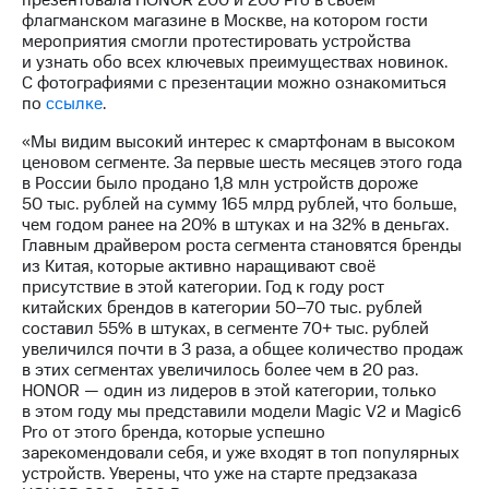
презентовала HONOR 200 и 200 Pro в своём
Раскрытие
флагманском магазине в Москве, на котором гости
информации
мероприятия смогли протестировать устройства
Информация
и узнать обо всех ключевых преимуществах новинок.
акционерам
С фотографиями с презентации можно ознакомиться
Документы
по
ссылке
.
ПАО
"МТС"
«Мы видим высокий интерес к смартфонам в высоком
Собрания
ценовом сегменте. За первые шесть месяцев этого года
акционеров
в России было продано 1,8 млн устройств дороже
Личный
50 тыс. рублей на сумму 165 млрд рублей, что больше,
кабинет
чем годом ранее на 20% в штуках и на 32% в деньгах.
акционера
Главным драйвером роста сегмента становятся бренды
Акционерный
из Китая, которые активно наращивают своё
капитал
присутствие в этой категории. Год к году рост
Контроль
китайских брендов в категории 50–70 тыс. рублей
и
составил 55% в штуках, в сегменте 70+ тыс. рублей
аудит
увеличился почти в 3 раза, а общее количество продаж
Рынок
в этих сегментах увеличилось более чем в 20 раз.
акций
HONOR — один из лидеров в этой категории, только
в этом году мы представили модели Magic V2 и Magic6
Описание
Pro от этого бренда, которые успешно
Программа
зарекомендовали себя, и уже входят в топ популярных
приобретения
устройств. Уверены, что уже на старте предзаказа
Порядок