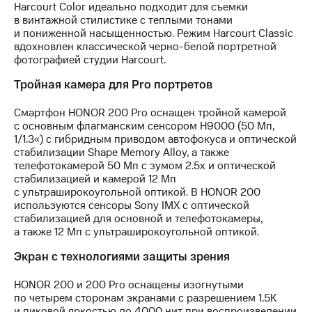
Harcourt Color идеально подходит для съемки
в винтажной стилистике с теплыми тонами
и пониженной насыщенностью. Режим Harcourt Classic
вдохновлен классической черно-белой портретной
фотографией студии Harcourt.
Тройная камера для Pro портретов
Смартфон HONOR 200 Pro оснащен тройной камерой
с основным флагманским сенсором H9000 (50 Мп,
1/1.3«) c гибридным приводом автофокуса и оптической
стабилизации Shape Memory Alloy, а также
телефотокамерой 50 Мп с зумом 2.5х и оптической
стабилизацией и камерой 12 Мп
с ультраширокоугольной оптикой. В HONOR 200
используются сенсоры Sony IMX с оптической
стабилизацией для основной и телефотокамеры,
а также 12 Мп с ультраширокоугольной оптикой.
Экран с технологиями защиты зрения
HONOR 200 и 200 Pro оснащены изогнутыми
по четырем сторонам экранами с разрешением 1.5K
и пиковой яркостью до 4000 нит при воспроизведении