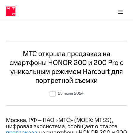
О
сторам и акционерам
Комплаенс и деловая этика
Устойчивое развитие
Медиа-центр
О МТС
О МТС
На главную
компании
О
компании
Стратегия
Стратегия
Все Новости
Карьера
в МТС
Карьера
в МТС
Пресс-
МТС открыла предзаказ на
релизы
История
смартфоны HONOR 200 и 200 Pro c
компании
МТС
уникальным режимом Harcourt для
о технологиях
Руководство
портретной съемки
региона
Правовая
23 июля 2024
информация
Контакты
Москва, РФ – ПАО «МТС» (MOEX: MTSS),
Медиа-центр
цифровая экосистема, сообщает о старте
Пресс-
релизы
предзаказа
на смартфоны HONOR 200 и 200