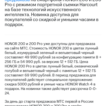
Pro с режимом портретной съемки Harcourt
МТС
на базе технологий искусственного
о технологиях
интеллекта. Новинка доступна для
покупателей со скидкой и умными часами в
Достижения
подарок.
Интервью
Финансовая
отчетность
HONOR 200 и 200 Pro уже доступны для предзаказа
на сайте МТС. Стоимость HONOR 200 в цветах лунный
Контакты
белый, изумрудный зеленый и вельветовый черный
составляет 49 990 рублей за конфигурацию памяти 8 +
Новости
256 ГБ и 54 990 руб. за версию 12 + 512 ГБ. Цена
в
HONOR 200 Pro в цветах лунный белый, океанический
регионе
голубой и вельветовый черный с памятью 12 + 512 ГБ
составляет 69 990 рублей. В период предзаказа для
покупателей действует специальное предложение:
м и акционерам
скидка 5000 рублей и умные часы HONOR Watch 4 в
Корпоративное
подарок. На новинки также действует рассрочка 0-0-
управление
24.
Корпоративный
За день до старта предзаказа МТС первой в России
секретарь