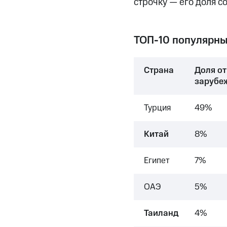
строчку — его доля с
ТОП-10 популярных
Страна
Доля от
зарубе
Турция
49%
Китай
8%
Египет
7%
ОАЭ
5%
Таиланд
4%