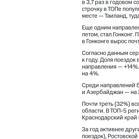
в 3,7 раз в годовом 
строчку в ТОПе попу
месте — Таиланд, туд
Еще одним направлен
летом, стал Гонконг.
в Гонконге вырос поч
Согласно данным серв
к году. Доля поездок
направления — +14%.
на 4%.
Среди направлений б
и Азербайджан — на 
Почти треть (32%) в
области. В ТОП-5 рег
Краснодарский край (
За год активнее друг
поездок), Ростовской