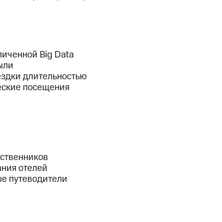
иченной Big Data
ыли
ездки длительностью
ческие посещения
ественников
ания отелей
ые путеводители