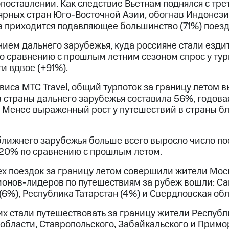
сопоставлении. Как следствие Вьетнам поднялся с тре
лярных стран Юго-Восточной Азии, обогнав Индонези
а приходится подавляющее большинство (71%) поезд
ием дальнего зарубежья, куда россияне стали ездит
 По сравнению с прошлым летним сезоном спрос у тур
ти вдвое (+91%).
иса МТС Travel, общий турпоток за границу летом в
 в страны дальнего зарубежья составила 56%, годова
 Менее выраженный рост у путешествий в страны б
лижнего зарубежья больше всего выросло число по
20% по сравнению с прошлым летом.
сех поездок за границу летом совершили жители Мо
ионов-лидеров по путешествиям за рубеж вошли: Са
6%), Республика Татарстан (4%) и Свердловская обл
их стали путешествовать за границу жители Респуб
 области, Ставропольского, Забайкальского и Примо