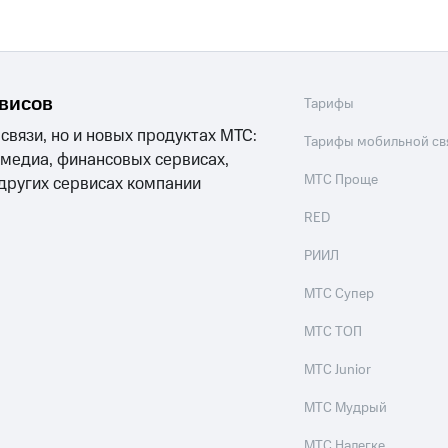
рвисов
Тарифы
 связи, но и новых продуктах МТС:
Тарифы мобильной св
 медиа, финансовых сервисах,
МТС Проще
 других сервисах компании
RED
РИИЛ
МТС Супер
МТС ТОП
МТС Junior
МТС Мудрый
МТС Налегке