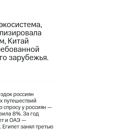
экосистема,
ализировала
м, Китай
ребованной
го зарубежья.
ездок россиян
ех путешествий
о спросу у россиян —
вила 8%. За год
ет и ОАЭ —
. Египет занял третью