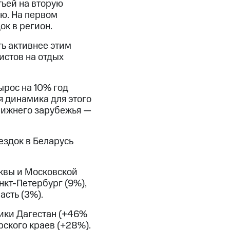
тьей на вторую
ю. На первом
ок в регион.
ь активнее этим
истов на отдых
ырос на 10% год
я динамика для этого
лижнего зарубежья —
ездок в Беларусь
сквы и Московской
нкт-Петербург (9%),
асть (3%).
лики Дагестан (+46%
рского краев (+28%).