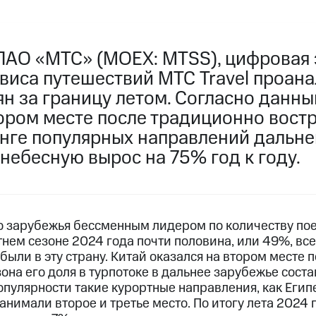
ПАО «МТС» (MOEX: MTSS), цифровая 
виса путешествий МТС Travel проан
н за границу летом. Согласно данны
тором месте после традиционно вост
инге популярных направлений дальне
небесную вырос на 75% год к году.
о зарубежья бессменным лидером по количеству по
етнем сезоне 2024 года почти половина, или 49%, вс
были в эту страну. Китай оказался на втором месте п
зона его доля в турпотоке в дальнее зарубежье соста
опулярности такие курортные направления, как Егип
анимали второе и третье место. По итогу лета 2024 г