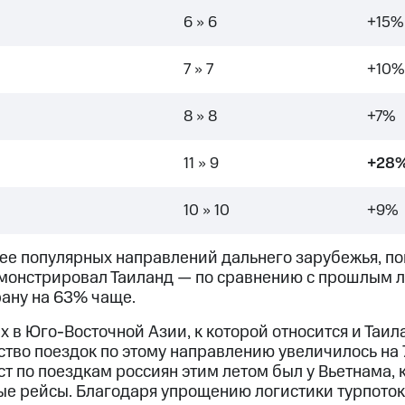
6 >> 6
+15%
7 >> 7
+10%
8 >> 8
+7%
11 >> 9
+28
10 >> 10
+9%
ее популярных направлений дальнего зарубежья, по
монстрировал Таиланд — по сравнению с прошлым л
рану на 63% чаще.
х в Юго-Восточной Азии, к которой относится и Таил
ество поездок по этому направлению увеличилось на
т по поездкам россиян этим летом был у Вьетнама, 
ые рейсы. Благодаря упрощению логистики турпоток