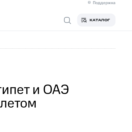
Поддержка
О МТС
я информация
Контакты
КАТАЛОГ
Медиа-центр
кты
Новости в регионе
Инвесторам и акционерам
ция акционерам
Документы
роль и аудит
Рынок акций
й
Описание
р
Реквизиты
Контакты
Устойчивое развитие
Комплаенс и деловая этика
На главную
гипет и ОАЭ
 летом