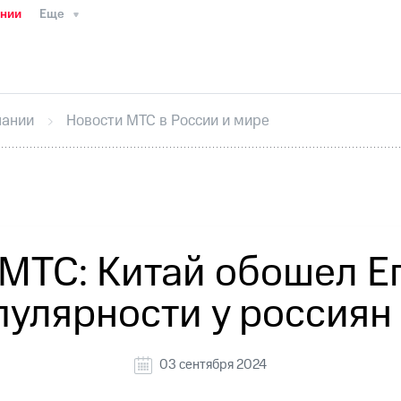
ании
Еще
ТС
Пресс-релизы
МТС о технологиях
ТС
История компании
Руководство региона
Правова
стижения
Интервью
Финансовая отчетность
Конта
пании
Новости МТС в России и мире
тивный секретарь
Раскрытие информации
Информа
ный кабинет акционера
Акционерный капитал
Конт
Порядок выкупа акций
Дивиденды
Рынок облигаци
 погашении именных облигаций
Другое
Регистрато
МТС: Китай обошел Е
пулярности у россиян
03 сентября 2024