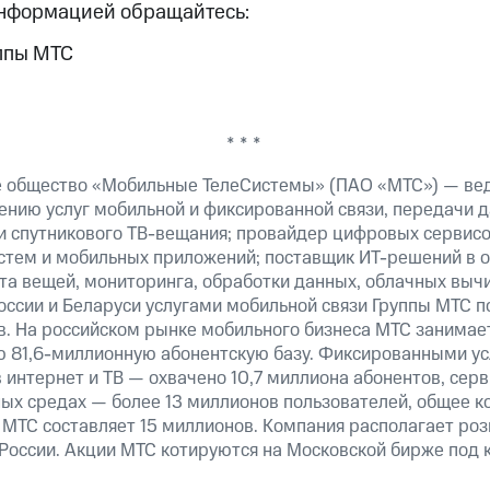
информацией обращайтесь:
ппы МТС
* * *
е общество «Мобильные ТелеСистемы» (ПАО «МТС») — ве
ению услуг мобильной и фиксированной связи, передачи д
 и спутникового ТВ-вещания; провайдер цифровых сервис
истем и мобильных приложений; поставщик ИТ-решений в 
та вещей, мониторинга, обработки данных, облачных выч
оссии и Беларуси услугами мобильной связи Группы МТС п
в. На российском рынке мобильного бизнеса МТС занимае
 81,6-миллионную абонентскую базу. Фиксированными у
 интернет и ТВ — охвачено 10,7 миллиона абонентов, сер
ных средах — более 13 миллионов пользователей, общее к
МТС составляет 15 миллионов. Компания располагает роз
 России. Акции МТС котируются на Московской бирже под 