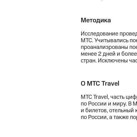
Методика
Исследование провед
МТС. Учитывались пое
проанализрованы пое
менее 2 дней и более
стран. Исключены час
О МТС Travel
МТС Travel, часть ц
по России и миру. В 
и билетов, отельный
по России, а также п