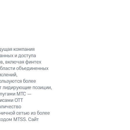
дущая компания
анных и доступа
ов, включая финтех
области объединенных
ислений,
ользуются более
т лидирующие позиции,
слугами МТС —
висами OTT
оличество
ничной сетью из более
кодом MTSS. Сайт