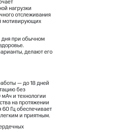
ючает
ной нагрузки
очного отслеживания
ей мотивирующих
1 дня при обычном
здоровье.
арианты, делают его
работы — до 18 дней
атацию без
 мАч и технологии
ства на протяжении
 60 Гц обеспечивает
 легким и приятным.
сердечных