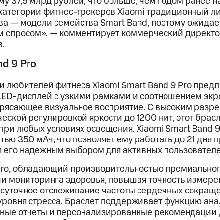
му 37,5 млрд рублей, что больше, чем годом ранее н
В категории фитнес-трекеров Xiaomi традиционный л
ва — модели семейства Smart Band, поэтому ожидаем
м спросом», — комментирует коммерческий директо
.
nd 9 Prо
и любителей фитнеса Xiaomi Smart Band 9 Pro пред
D-дисплей с узкими рамками и соотношением экран
трясающее визуальное восприятие. С высоким раз
еской регулировкой яркости до 1200 нит, этот брас
при любых условиях освещения. Xiaomi Smart Band 9
ью 350 мАч, что позволяет ему работать до 21 дня 
я его надежным выбором для активных пользователе
 Pro, обладающий производительностью премиальног
 мониторинга здоровья, повышая точность измерен
осуточное отслеживание частоты сердечных сокраще
уровня стресса. Браслет поддерживает функцию ана
ные отчеты и персонализированные рекомендации д