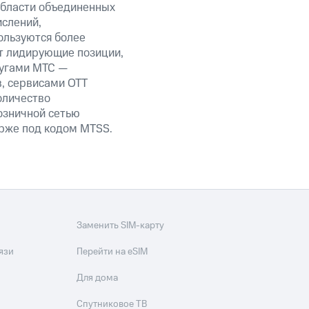
области объединенных
ислений,
ользуются более
т лидирующие позиции,
лугами МТС —
в, сервисами OTT
оличество
озничной сетью
ирже под кодом MTSS.
Заменить SIM-карту
язи
Перейти на eSIM
Для дома
Спутниковое ТВ