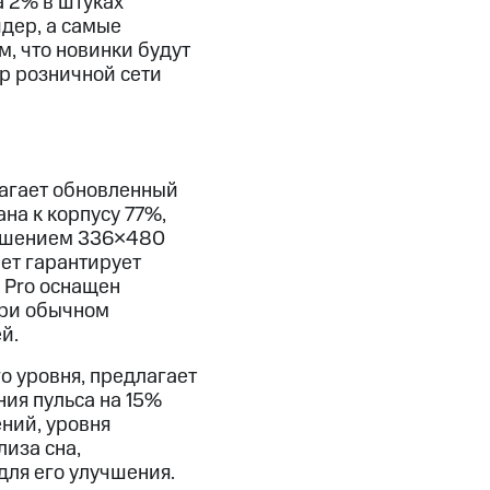
а 2% в штуках
идер, а самые
, что новинки будут
р розничной сети
лагает обновленный
а к корпусу 77%,
решением 336×480
лет гарантирует
 Pro оснащен
при обычном
й.
о уровня, предлагает
ия пульса на 15%
ний, уровня
лиза сна,
ля его улучшения.