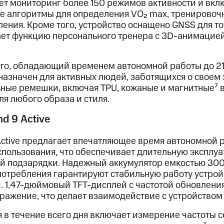
ет мониторинг более 150 режимов активности и вкл
 алгоритмы для определения VO₂ max, тренировоч
ления. Кроме того, устройство оснащено GNSS для т
ает функцию персонального тренера с 3D-анимаци
 Pro, обладающий временем автономной работы до 2
назначен для активных людей, заботящихся о своем 
ные ремешки, включая TPU, кожаные и магнитные⁷ в
я любого образа и стиля.
d 9 Active
Active предлагает впечатляющее время автономной 
пользования, что обеспечивает длительную эксплу
й подзарядки. Надежный аккумулятор емкостью 300
отребления гарантируют стабильную работу устрой
. 1,47-дюймовый TFT-дисплей с частотой обновления
ражение, что делает взаимодействие с устройством
 в течение всего дня включает измерение частоты 