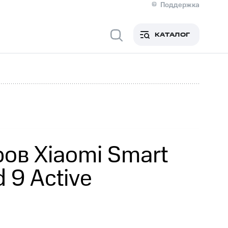
Поддержка
О МТС
я информация
Контакты
КАТАЛОГ
Медиа-центр
кты
Новости в регионе
Инвесторам и акционерам
ция акционерам
Документы
роль и аудит
Рынок акций
й
Описание
р
Реквизиты
Контакты
Устойчивое развитие
Комплаенс и деловая этика
На главную
ов Xiaomi Smart
 9 Active