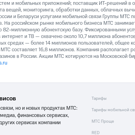
истем и мобильных приложений; поставщик ИТ-решений в 
та вещей, мониторинга, обработки данных, облачных выч
оссии и Беларуси услугами мобильной связи Группы МТС п
в. На российском рынке мобильного бизнеса МТС занимае
ю 82-миллионную абонентскую базу. Фиксированными ус
 интернет и ТВ — охвачено около 10,7 миллиона абоненто
ных средах — более 14 миллионов пользователей, общее к
 МТС составляет 16,8 миллионов. Компания располагает р
азинов в России. Акции МТС котируются на Московской б
.ru
рвисов
Тарифы
 связи, но и новых продуктах МТС:
Тарифы мобильной св
 медиа, финансовых сервисах,
МТС Проще
 других сервисах компании
RED