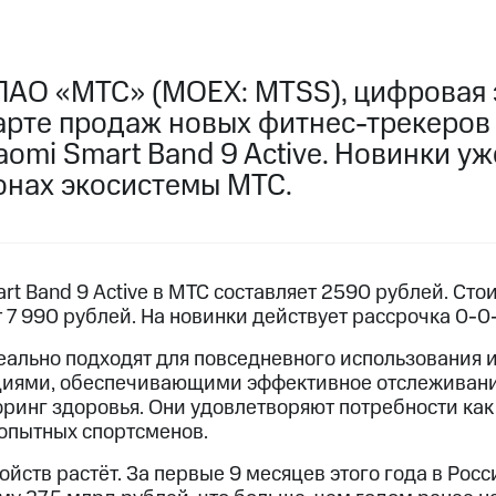
ПАО «МТС» (MOEX: MTSS), цифровая 
арте продаж новых фитнес-трекеров 
iaomi Smart Band 9 Active. Новинки у
онах экосистемы МТС.
rt Band 9 Active в МТС составляет 2590 рублей. Сто
т 7 990 рублей. На новинки действует рассрочка 0-0-
деально подходят для повседневного использования 
иями, обеспечивающими эффективное отслеживани
оринг здоровья. Они удовлетворяют потребности ка
 опытных спортсменов.
йств растёт. За первые 9 месяцев этого года в Росс