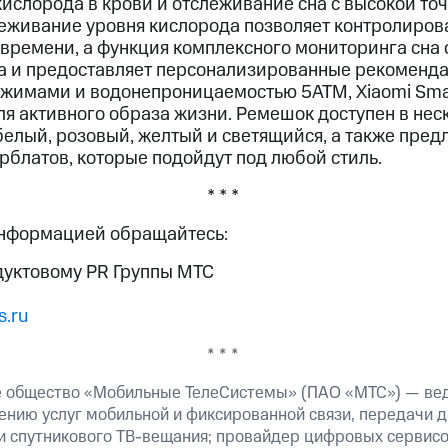
ислорода в крови и отслеживание сна с высокой точ
еживание уровня кислорода позволяет контролирова
 времени, а функция комплексного мониторинга сна
а и предоставляет персонализированные рекоменда
жимами и водонепроницаемостью 5ATM, Xiaomi Smart
я активного образа жизни. Ремешок доступен в неск
елый, розовый, желтый и светящийся, а также предл
блатов, которые подойдут под любой стиль.
* * *
информацией обращайтесь:
дуктовому PR Группы МТС
.ru
* * *
е общество «Мобильные ТелеСистемы» (ПАО «МТС») — ве
ению услуг мобильной и фиксированной связи, передачи д
 и спутникового ТВ-вещания; провайдер цифровых сервис