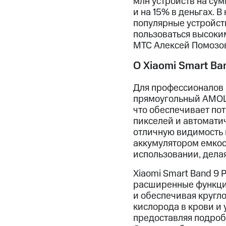
млн устройств на сум
и на 15% в деньгах. 
популярные устройст
пользоваться высоки
МТС Алексей Помозов
О Xiaomi Smart Ba
Для профессионалов 
прямоугольный AMOLE
что обеспечивает по
пикселей и автоматич
отличную видимость 
аккумулятором емкост
использовании, дела
Xiaomi Smart Band 9
расширенные функции
и обеспечивая кругл
кислорода в крови и 
предоставляя подроб