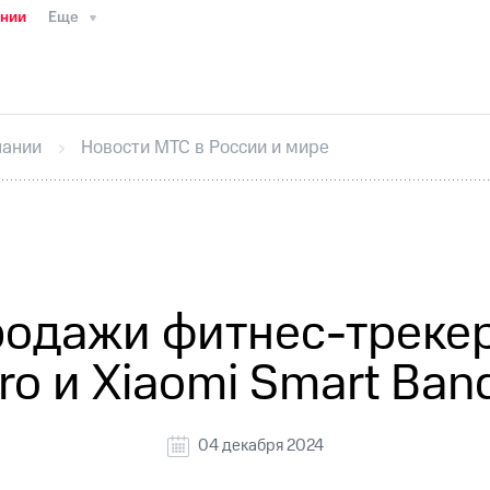
ании
Еще
ТС
Пресс-релизы
МТС о технологиях
ТС
История компании
Руководство региона
Правова
стижения
Интервью
Финансовая отчетность
Конта
пании
Новости МТС в России и мире
тивный секретарь
Раскрытие информации
Информа
ный кабинет акционера
Акционерный капитал
Конт
Порядок выкупа акций
Дивиденды
Рынок облигаци
 погашении именных облигаций
Другое
Регистрато
одажи фитнес-трекер
ro и Xiaomi Smart Band
04 декабря 2024