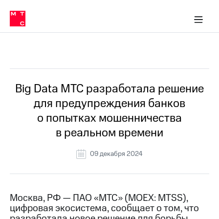
О
сторам и акционерам
Комплаенс и деловая этика
Устойчивое развитие
Медиа-центр
О МТС
О МТС
На главную
компании
О
компании
Стратегия
Стратегия
Все Новости
Карьера
в МТС
Карьера
в МТС
Пресс-
Big Data МТС разработала решение
релизы
История
для предупреждения банков
компании
МТС
о попытках мошенничества
о технологиях
Руководство
в реальном времени
региона
Правовая
09 декабря 2024
информация
Контакты
Москва, РФ — ПАО «МТС» (MOEX: MTSS),
Медиа-центр
цифровая экосистема, сообщает о том, что
Пресс-
релизы
разработала новое решение для борьбы