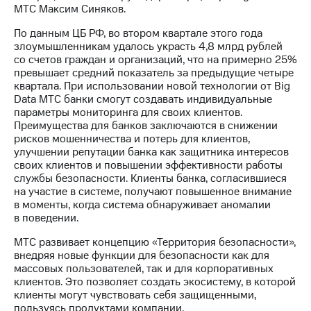
выкупа
МТС Максим Синяков.
акций
По данным ЦБ РФ, во втором квартале этого года
Дивиденды
злоумышленникам удалось украсть 4,8 млрд рублей
Рынок
со счетов граждан и организаций, что на примерно 25%
облигаций
превышает средний показатель за предыдущие четыре
квартала. При использовании новой технологии от Big
Описание
Data МТС банки смогут создавать индивидуальные
Еврооблигации-2023
параметры мониторинга для своих клиентов.
Уведомление
Преимущества для банков заключаются в снижении
о
рисков мошенничества и потерь для клиентов,
погашении
улучшении репутации банка как защитника интересов
именных
своих клиентов и повышении эффективности работы
облигаций
службы безопасности. Клиенты банка, согласившиеся
Другое
на участие в системе, получают повышенное внимание
в моменты, когда система обнаруживает аномалии
Регистратор
в поведении.
Реквизиты
Контакты
МТС развивает концепцию «Территория безопасности»,
йчивое развитие
внедряя новые функции для безопасности как для
и деловая этика
массовых пользователей, так и для корпоративных
На главную
клиентов. Это позволяет создать экосистему, в которой
клиенты могут чувствовать себя защищенными,
пользуясь продуктами компании.