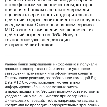
с телефонным мошенничеством, которое
МТС
позволяет банкам в реальном времени
о технологиях
оценивать вероятность подозрительных
действий в адрес своих клиентов и получать
Достижения
уведомления. С использованием сервиса
МТС точность выявления мошеннических
Интервью
действий выросла на 45%. Новую
технологию уже внедрил один
Финансовая
отчетность
из крупнейших банков.
Контакты
Новости
Раннее банки запрашивали информацию и получали
в
данные о подозрительной активности уже после
регионе
завершения транзакции или оформления кредита.
Теперь новое решение, разработанное командой Big
м и акционерам
Data МТС Скоринг, позволяет моментально
Корпоративное
информировать банк о возможных рисках
управление
и предотвращать их. Это дает возможность настроить
уведомления о мошенничестве при совершении
Корпоративный
финансовых операций, чтобы, например, не выдавать
секретарь
кредит или не проводить подозрительные транзакции