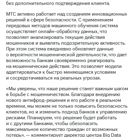
Раскрытие
без дополнительного подтверждения клиента.
информации
Информация
МТС активно работает над созданием инновационных
акционерам
решений в сфере безопасности. С применением
Документы
передовых методов машинного обучения система
ПАО
осуществляет онлайн-обработку данных, что
"МТС"
позволяет анализировать текущие действия
Собрания
мошенников и выявлять подозрительную активность.
акционеров
При этом система ежедневно обновляет данные
Личный
о вероятности мошеннической деятельности, что дает
кабинет
возможность банкам своевременно реагировать
акционера
на мошеннические действия. Это позволяет модели
Акционерный
адаптироваться к быстро меняющимся условиям
капитал
и сосредотачиваться на реальных угрозах.
Контроль
и
«Мы уверены, что наше решение станет важным шагом
аудит
в борьбе с мошенничеством. Благодаря внедрению
Рынок
нового антифрод-решения и его работе в реальном
акций
времени, мы можем не только повысить безопасность
клиентов, но и изменить подход банков к управлению
Описание
рисками. Планируем, что решение будет работать
Программа
и с другими банками, чтобы обезопасить
приобретения
максимальное количество граждан от возможных
Порядок
потерь», — комментирует директор центра Big Data