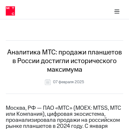
О
сторам и акционерам
Комплаенс и деловая этика
Устойчивое развитие
Медиа-центр
О МТС
О МТС
На главную
компании
О
компании
Стратегия
Стратегия
Все Новости
Карьера
в МТС
Карьера
в МТС
Пресс-
Аналитика МТС: продажи планшетов
релизы
История
в России достигли исторического
компании
МТС
максимума
о технологиях
Руководство
региона
07 февраля 2025
Правовая
информация
Контакты
Москва, РФ — ПАО «МТС» (MOEX: MTSS, МТС
или Компания), цифровая экосистема,
Медиа-центр
проанализировала продажи на российском
Пресс-
рынке планшетов в 2024 году. С января
релизы