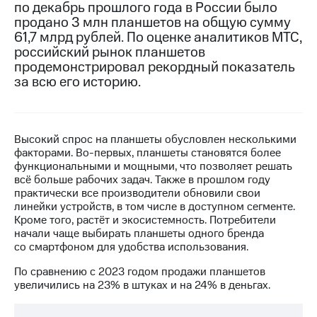
по декабрь прошлого года в России было
продано 3 млн планшетов на общую сумму
МТС
61,7 млрд рублей. По оценке аналитиков МТС,
о технологиях
российский рынок планшетов
Достижения
продемонстрировал рекордный показатель
за всю его историю.
Интервью
Финансовая
отчетность
Высокий спрос на планшеты обусловлен несколькими
факторами. Во-первых, планшеты становятся более
Контакты
функциональными и мощными, что позволяет решать
всё больше рабочих задач. Также в прошлом году
Новости
практически все производители обновили свои
в
линейки устройств, в том числе в доступном сегменте.
регионе
Кроме того, растёт и экосистемность. Потребители
начали чаще выбирать планшеты одного бренда
м и акционерам
со смартфоном для удобства использования.
Корпоративное
управление
По сравнению с 2023 годом продажи планшетов
увеличились на 23% в штуках и на 24% в деньгах.
Корпоративный
секретарь