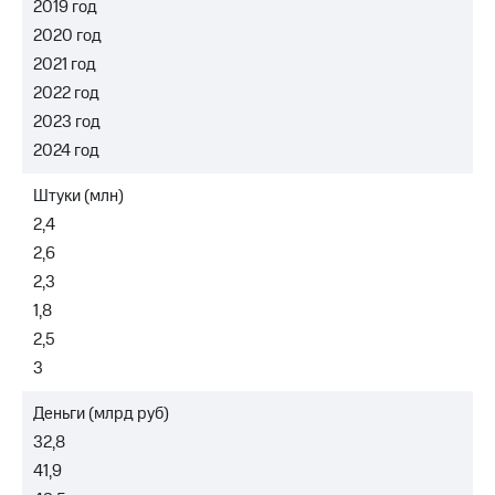
Раскрытие
2019 год
информации
2020 год
Информация
2021 год
акционерам
Документы
2022 год
ПАО
2023 год
"МТС"
Собрания
2024 год
акционеров
Личный
Штуки (млн)
кабинет
2,4
акционера
2,6
Акционерный
капитал
2,3
Контроль
1,8
и
аудит
2,5
Рынок
3
акций
Деньги (млрд руб)
Описание
32,8
Программа
приобретения
41,9
Порядок