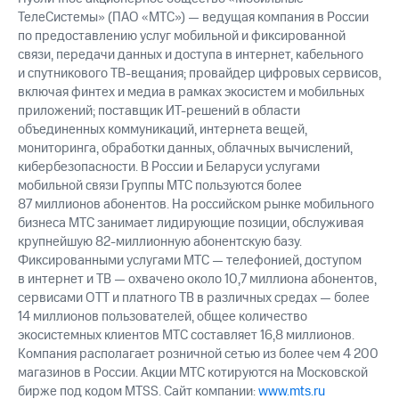
ТелеСистемы» (ПАО «МТС») — ведущая компания в России
по предоставлению услуг мобильной и фиксированной
связи, передачи данных и доступа в интернет, кабельного
и спутникового ТВ-вещания; провайдер цифровых сервисов,
включая финтех и медиа в рамках экосистем и мобильных
приложений; поставщик ИТ-решений в области
объединенных коммуникаций, интернета вещей,
мониторинга, обработки данных, облачных вычислений,
кибербезопасности. В России и Беларуси услугами
мобильной связи Группы МТС пользуются более
87 миллионов абонентов. На российском рынке мобильного
бизнеса МТС занимает лидирующие позиции, обслуживая
крупнейшую 82-миллионную абонентскую базу.
Фиксированными услугами МТС — телефонией, доступом
в интернет и ТВ — охвачено около 10,7 миллиона абонентов,
сервисами OTT и платного ТВ в различных средах — более
14 миллионов пользователей, общее количество
экосистемных клиентов МТС составляет 16,8 миллионов.
Компания располагает розничной сетью из более чем 4 200
магазинов в России. Акции МТС котируются на Московской
бирже под кодом MTSS. Сайт компании:
www.mts.ru