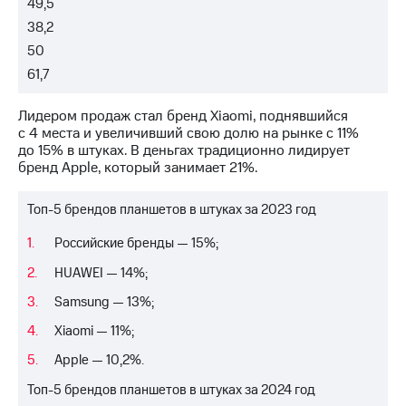
49,5
выкупа
акций
38,2
Дивиденды
50
Рынок
61,7
облигаций
Описание
Лидером продаж стал бренд Xiaomi, поднявшийся
Еврооблигации-2023
с 4 места и увеличивший свою долю на рынке с 11%
Уведомление
до 15% в штуках. В деньгах традиционно лидирует
о
бренд Apple, который занимает 21%.
погашении
именных
Топ-5 брендов планшетов в штуках за 2023 год
облигаций
Другое
Российские бренды — 15%;
Регистратор
HUAWEI — 14%;
Реквизиты
Samsung — 13%;
Контакты
йчивое развитие
Xiaomi — 11%;
и деловая этика
На главную
Apple — 10,2%.
Топ-5 брендов планшетов в штуках за 2024 год