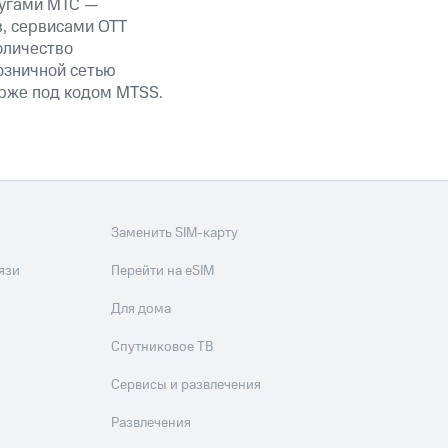
лугами МТС —
в, сервисами OTT
оличество
озничной сетью
ирже под кодом MTSS.
Заменить SIM-карту
язи
Перейти на eSIM
Для дома
Спутниковое ТВ
Сервисы и развлечения
Развлечения