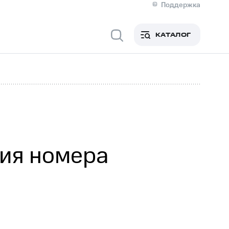
Поддержка
О МТС
я информация
Контакты
КАТАЛОГ
Медиа-центр
кты
Новости в регионе
Инвесторам и акционерам
ция акционерам
Документы
роль и аудит
Рынок акций
й
Описание
р
Реквизиты
Контакты
Устойчивое развитие
Комплаенс и деловая этика
На главную
ния номера