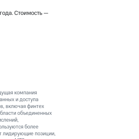
лгода. Стоимость —
дущая компания
анных и доступа
ов, включая финтех
области объединенных
ислений,
ользуются более
т лидирующие позиции,