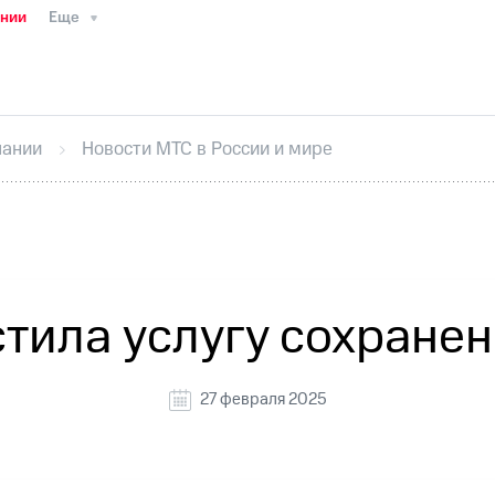
ании
Еще
ТС
Пресс-релизы
МТС о технологиях
ТС
История компании
Руководство региона
Правова
стижения
Интервью
Финансовая отчетность
Конта
пании
Новости МТС в России и мире
тивный секретарь
Раскрытие информации
Информа
ный кабинет акционера
Акционерный капитал
Конт
Порядок выкупа акций
Дивиденды
Рынок облигаци
 погашении именных облигаций
Другое
Регистрато
тила услугу сохране
27 февраля 2025