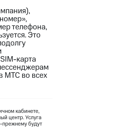
мпания),
 номер»,
мер телефона,
ьзуется. Это
подолгу
и
 SIM-карта
 мессенджерам
в МТС во всех
ичном кабинете,
ый центр. Услуга
о-прежнему будут