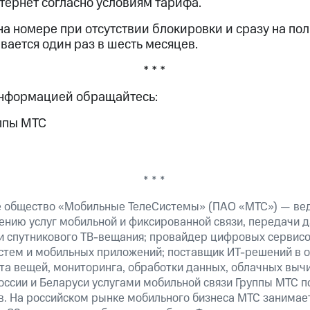
тернет согласно условиям тарифа.
на номере при отсутствии блокировки и сразу на по
ывается один раз в шесть месяцев.
* * *
информацией обращайтесь:
ппы МТС
* * *
е общество «Мобильные ТелеСистемы» (ПАО «МТС») — ве
ению услуг мобильной и фиксированной связи, передачи д
 и спутникового ТВ-вещания; провайдер цифровых сервис
истем и мобильных приложений; поставщик ИТ-решений в 
та вещей, мониторинга, обработки данных, облачных выч
оссии и Беларуси услугами мобильной связи Группы МТС п
в. На российском рынке мобильного бизнеса МТС занимае