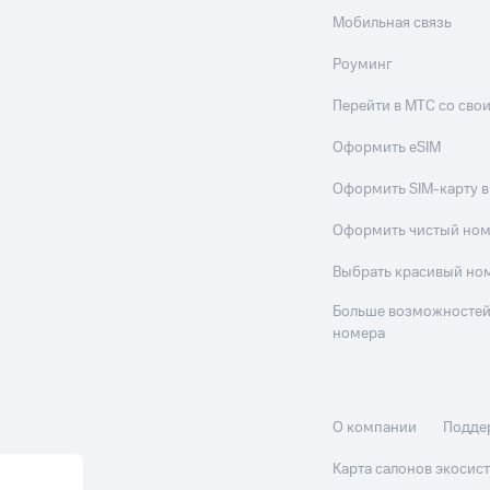
Мобильная связь
Роуминг
Перейти в МТС со св
Оформить eSIM
Оформить SIM-карту в
Оформить чистый но
Выбрать красивый но
Больше возможностей
номера
О компании
Подде
Карта салонов экоси